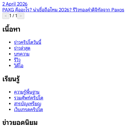
2 April 2026
PAXG คืออะไร? น่าเชื่อถือไหม 2026? รีวิวทองคำดิจิทัลจาก Paxos
1
/
1
<
>
เนื้อหา
ข่าวคริปโตวันนี้
ข่าวล่าสุด
บทความ
รีวิว
วิดีโอ
เรียนรู้
ความรู้พื้นฐาน
รวมศัพท์คริปโต
สารบัญเหรียญ
เว็บเทรดคริปโต
ข่าวยอดนิยม