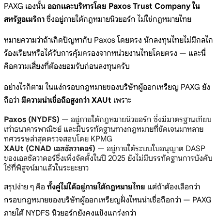
PAXG เองนั้น
ออกและบริหารโดย Paxos Trust Company ใน
สหรัฐอเมริกา
ซึ่งอยู่ภายใต้กฎหมายนิวยอร์ก ไม่ใช่กฎหมายไทย
หมายความว่าถ้าเกิดปัญหากับ Paxos โดยตรง นักลงทุนไทยไม่มีกลไก
ร้องเรียนหรือได้รับการคุ้มครองจากหน่วยงานไทยโดยตรง — และนี่
คือความเสี่ยงที่ต้องยอมรับก่อนลงทุนครับ
อย่างไรก็ตาม ในแง่กรอบกฎหมายของบริษัทผู้ออกเหรียญ PAXG ยัง
ถือว่า
มีความน่าเชื่อถือสูงกว่า XAUt
เพราะ
Paxos (NYDFS)
— อยู่ภายใต้กฎหมายนิวยอร์ก ซึ่งมีมาตรฐานเทียบ
เท่าธนาคารพาณิชย์ และมีบรรทัดฐานทางกฎหมายที่ชัดเจนมาหลาย
ทศวรรษล่าสุดตรวจสอบโดย KPMG
XAUt (CNAD เอลซัลวาดอร์)
— อยู่ภายใต้ระบบใบอนุญาต DASP
ของเอลซัลวาดอร์ซึ่งเพิ่งจัดตั้งในปี 2025 ยังไม่มีบรรทัดฐานการบังคับ
ใช้ที่พิสูจน์มาแล้วในระยะยาว
สรุปง่าย ๆ คือ
ทั้งคู่ไม่ได้อยู่ภายใต้กฎหมายไทย
แต่ถ้าต้องเลือกว่า
กรอบกฎหมายของบริษัทผู้ออกเหรียญฝั่งไหนน่าเชื่อถือกว่า — PAXG
ภายใต้ NYDFS นิวยอร์กยังคงแข็งแกร่งกว่า