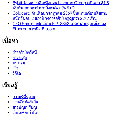
Bybit ฟ้องเกาหลีเหนือและ Lazarus Group คดีแฮก $1.5
พันล้านดอลลาร์ ศาลสั่งอายัดทรัพย์แล้ว
Coldcard ดันเดือนกรกฎาคม 2569 ขึ้นแท่นเดือนเสียหาย
หนักอันดับ 2 ของปี วงการคริปโตสูญกว่า $247 ล้าน
CEO SharpLink เตือน EIP-8363 อาจทำลายจุดแข็งของ
Ethereum เหนือ Bitcoin
เนื้อหา
ข่าวคริปโตวันนี้
ข่าวล่าสุด
บทความ
รีวิว
วิดีโอ
เรียนรู้
ความรู้พื้นฐาน
รวมศัพท์คริปโต
สารบัญเหรียญ
เว็บเทรดคริปโต