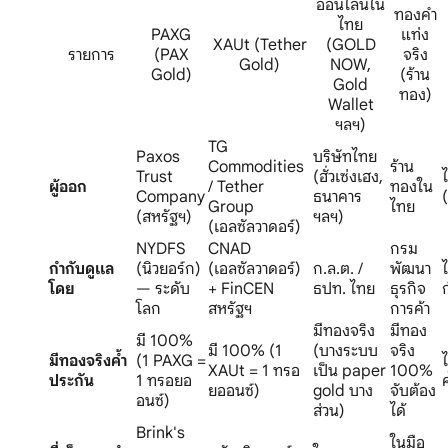
ออนไลน์ใน
ทองคำ
ไทย
PAXG
แท่ง
XAUt (Tether
(GOLD
รายการ
(PAX
จริง
Gold)
NOW,
Gold)
(ร้าน
Gold
ทอง)
Wallet
ฯลฯ)
TG
Paxos
บริษัทไทย
Commodities
ร้าน
Trust
(ฮั่วเซ่งเฮง,
ผู้ออก
/ Tether
ทองใน
Company
ธนาคาร
Group
ไทย
(สหรัฐฯ)
ฯลฯ)
(เอลซัลวาดอร์)
NYDFS
CNAD
กรม
กำกับดูแล
(นิวยอร์ก)
(เอลซัลวาดอร์)
ก.ล.ต. /
พัฒนา
โดย
— ระดับ
+ FinCEN
ธปท. ไทย
ธุรกิจ
โลก
สหรัฐฯ
การค้า
มีทองจริง
มีทอง
มี 100%
มี 100% (1
(บางระบบ
จริง
มีทองจริงค้ำ
(1 PAXG =
ไ
XAUt = 1 ทรอ
เป็น paper
100%
ประกัน
1 ทรอยอ
ยออนซ์)
gold บาง
จับต้อง
อนซ์)
ส่วน)
ได้
Brink's
ในมือ