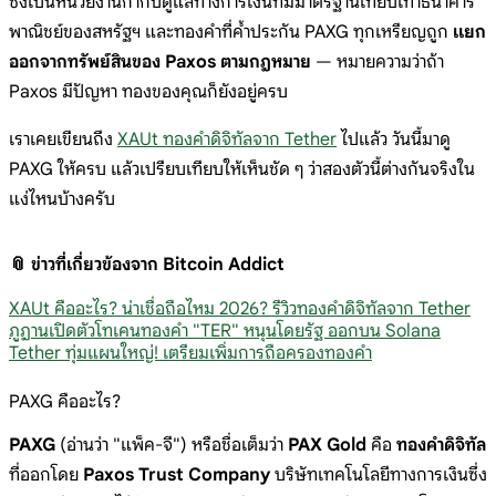
ซึ่งเป็นหน่วยงานกำกับดูแลทางการเงินที่มีมาตรฐานเทียบเท่าธนาคาร
พาณิชย์ของสหรัฐฯ และทองคำที่ค้ำประกัน PAXG ทุกเหรียญถูก
แยก
ออกจากทรัพย์สินของ Paxos ตามกฎหมาย
— หมายความว่าถ้า
Paxos มีปัญหา ทองของคุณก็ยังอยู่ครบ
เราเคยเขียนถึง
XAUt ทองคำดิจิทัลจาก Tether
ไปแล้ว วันนี้มาดู
PAXG ให้ครบ แล้วเปรียบเทียบให้เห็นชัด ๆ ว่าสองตัวนี้ต่างกันจริงใน
แง่ไหนบ้างครับ
📎 ข่าวที่เกี่ยวข้องจาก Bitcoin Addict
XAUt คืออะไร? น่าเชื่อถือไหม 2026? รีวิวทองคำดิจิทัลจาก Tether
ภูฏานเปิดตัวโทเคนทองคำ "TER" หนุนโดยรัฐ ออกบน Solana
Tether ทุ่มแผนใหญ่! เตรียมเพิ่มการถือครองทองคำ
PAXG คืออะไร?
PAXG
(อ่านว่า "แพ็ค-จี") หรือชื่อเต็มว่า
PAX Gold
คือ
ทองคำดิจิทัล
ที่ออกโดย
Paxos Trust Company
บริษัทเทคโนโลยีทางการเงินซึ่ง