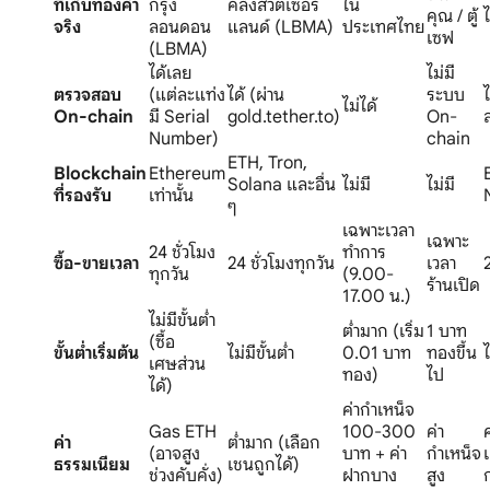
ที่เก็บทองคำ
กรุง
คลังสวิตเซอร์
ใน
คุณ / ตู้
ไ
จริง
ลอนดอน
แลนด์ (LBMA)
ประเทศไทย
เซฟ
(LBMA)
ได้เลย
ไม่มี
ตรวจสอบ
(แต่ละแท่ง
ได้ (ผ่าน
ระบบ
ไม่ได้
On-chain
มี Serial
gold.tether.to)
On-
Number)
chain
ETH, Tron,
Blockchain
Ethereum
Solana และอื่น
ไม่มี
ไม่มี
ที่รองรับ
เท่านั้น
ๆ
เฉพาะเวลา
เฉพาะ
24 ชั่วโมง
ทำการ
ซื้อ-ขายเวลา
24 ชั่วโมงทุกวัน
เวลา
ทุกวัน
(9.00-
ร้านเปิด
17.00 น.)
ไม่มีขั้นต่ำ
ต่ำมาก (เริ่ม
1 บาท
(ซื้อ
ขั้นต่ำเริ่มต้น
ไม่มีขั้นต่ำ
0.01 บาท
ทองขึ้น
ไ
เศษส่วน
ทอง)
ไป
ได้)
ค่ากำเหน็จ
Gas ETH
100-300
ค่า
ค่า
ต่ำมาก (เลือก
(อาจสูง
บาท + ค่า
กำเหน็จ
ธรรมเนียม
เชนถูกได้)
ช่วงคับคั่ง)
ฝากบาง
สูง