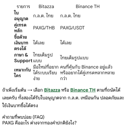
รายการ
Bitazza
Binance TH
ใบ
ก.ล.ต. ไทย
ก.ล.ต. ไทย
อนุญาต
คู่เทรด
PAXG/THB
PAXG/USDT
หลัก
ซื้อด้วย
เงินบาท
ได้เลย
ได้เลย
ตรงได้
ภาษา &
ไทยเต็มรูป
ไทยเต็มรูปแบบ
Support
แบบ
มือใหม่ที่อยาก
คนที่คุ้นกับ Binance อยู่แล้ว
เหมาะกับ
ได้ระบบเรียบ
หรืออยากได้คู่เทรดหลากหลาย
ใคร
ง่าย
กว่า
ถ้าเพิ่งเริ่มต้น → เลือก
Bitazza
หรือ
Binance TH
ตามที่ถนัดได้
เลยครับ ทั้งสองได้รับใบอนุญาตจาก ก.ล.ต. เหมือนกัน ปลอดภัยและ
ใช้เงินบาทซื้อได้ตรง
คำถามที่พบบ่อย (FAQ)
PAXG คืออะไร ต่างจากทองคำปกติยังไง?