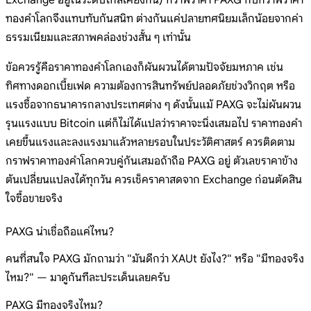
Exchange อยู่ในระดับใกล้เคียงกัน) กราฟราคา PAXG กับกราฟราคา
ทองคำโลกจึงแทบทับกันสนิท ต่างกันแค่ปลายทศนิยมเล็กน้อยจากค่า
ธรรมเนียมและสภาพคล่องช่วงสั้น ๆ เท่านั้น
ข้อควรรู้คือราคาทองคำโลกเองก็ผันผวนได้ตามปัจจัยมหภาค เช่น
ทิศทางดอกเบี้ยเฟด ความต้องการสินทรัพย์ปลอดภัยช่วงวิกฤต หรือ
แรงซื้อจากธนาคารกลางประเทศต่าง ๆ ดังนั้นแม้ PAXG จะไม่ผันผวน
รุนแรงแบบ Bitcoin แต่ก็ไม่ได้แปลว่าราคาจะนิ่งเสมอไป ราคาทองคำ
เคยขึ้นแรงและลงแรงมาแล้วหลายรอบในประวัติศาสตร์ ควรติดตาม
กราฟราคาทองคำโลกควบคู่กันเสมอถ้าถือ PAXG อยู่ ตัวเลขราคาข้าง
ต้นเปลี่ยนแปลงได้ทุกวัน ควรเช็คราคาสดจาก Exchange ก่อนตัดสิน
ใจซื้อขายจริง
PAXG น่าเชื่อถือแค่ไหน?
คนที่สนใจ PAXG มักถามว่า "มันดีกว่า XAUt ยังไง?" หรือ "มีทองจริง
ไหม?" — มาดูกันทีละประเด็นเลยครับ
PAXG มีทองจริงไหม?