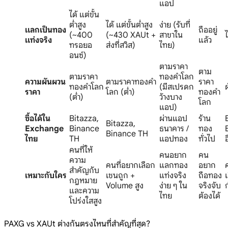
แอป
ได้ แต่ขั้น
ต่ำสูง
ได้ แต่ขั้นต่ำสูง
ง่าย (รับที่
แลกเป็นทอง
ถืออยู่
(~400
(~430 XAUt +
สาขาใน
ไ
แท่งจริง
แล้ว
ทรอยอ
ส่งที่สวิส)
ไทย)
อนซ์)
ตามราคา
ตาม
ตามราคา
ทองคำโลก
ความผันผวน
ตามราคาทองคำ
ราคา
ทองคำโลก
(มีสเปรดก
ราคา
โลก (ต่ำ)
ทองคำ
(ต่ำ)
ว้างบาง
โลก
แอป)
ซื้อได้ใน
Bitazza,
ผ่านแอป
ร้าน
Bitazza,
Exchange
Binance
ธนาคาร /
ทอง
Binance TH
ไทย
TH
แอปทอง
ทั่วไป
อ
คนที่ให้
คนอยาก
คน
ความ
คนที่อยากเลือก
แลกทอง
อยาก
สำคัญกับ
เหมาะกับใคร
เชนถูก +
แท่งจริง
ถือทอง
เ
กฎหมาย
Volume สูง
ง่าย ๆ ใน
จริงจับ
และความ
ไทย
ต้องได้
โปร่งใสสูง
PAXG vs XAUt ต่างกันตรงไหนที่สำคัญที่สุด?