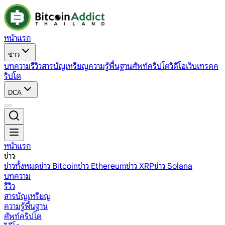
หน้าแรก
ข่าว
บทความ
รีวิว
สารบัญเหรียญ
ความรู้พื้นฐาน
ศัพท์คริปโต
วิดีโอ
เว็บเทรดค
ริปโต
DCA
หน้าแรก
ข่าว
ข่าวทั้งหมด
ข่าว Bitcoin
ข่าว Ethereum
ข่าว XRP
ข่าว Solana
บทความ
รีวิว
สารบัญเหรียญ
ความรู้พื้นฐาน
ศัพท์คริปโต