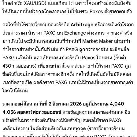
โกลด์ หรือ XAU/USD) แบบเกือบ 1:1 เพราะโครงสร้างของมันบังคับ
ให้เป็นแบบนั้นด้วยกลไกตลาดเอง ไม่ใช่เพราะ Paxos ตั้งราคาตายตัว
กลไกที่ทำให้ราคาวิ่งตามทองจริงคือ
Arbitrage
หรือการเก็งกำไรจาก
ส่วนต่างราคา ถ้าราคา PAXG บน Exchange ต่างจากราคาทองคำจริง
มากเกินไป จะมีนักเทรดสถาบันที่ทำหน้าที่ Market Maker เข้ามาทำ
กำไรจากส่วนต่างนั้นทันที เช่น ถ้า PAXG ถูกกว่าทองจริง จะมีคนซื้อ
PAXG แล้วนำไปแลกเป็นทองแท่งจริงกับ Paxos โดยตรง (ขั้นต่ำ
430 ทรอยออนซ์) เพื่อขายทำกำไรจากส่วนต่าง ทำให้ราคา PAXG ถูก
ซื้อดันขึ้นจนใกล้เคียงราคาทองอีกครั้ง กลไกนี้เกิดขึ้นอัตโนมัติตลอด
เวลาที่ตลาดเปิด ผลคือราคา PAXG แทบไม่มีทางเบี่ยงจากราคาทองคำ
โลกไปได้นาน
ราคาทองคำโลก ณ วันที่ 2 สิงหาคม 2026 อยู่ที่ประมาณ 4,040-
4,056 ดอลลาร์ต่อทรอยออนซ์
ตามข้อมูลจากตลาดทองคำสากล ซึ่ง
ปรับตัวขึ้นมาจากช่วงต้นปีอย่างมีนัยสำคัญ ส่งผลให้ราคา PAXG
เคลื่อนไหวตามในสัดส่วนเดียวกันแทบทุกจุด (ราคาซื้อขายจริงบน