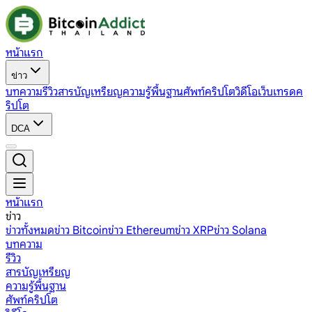
หน้าแรก
ข่าว
บทความ
รีวิว
สารบัญเหรียญ
ความรู้พื้นฐาน
ศัพท์คริปโต
วิดีโอ
เว็บเทรดค
ริปโต
DCA
หน้าแรก
ข่าว
ข่าวทั้งหมด
ข่าว Bitcoin
ข่าว Ethereum
ข่าว XRP
ข่าว Solana
บทความ
รีวิว
สารบัญเหรียญ
ความรู้พื้นฐาน
ศัพท์คริปโต