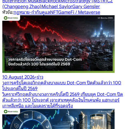
Buterin
Elon Musk
BlackRock
MicroStrategy (MSTR)
CZ
(Changpeng Zhao)
Michael Saylor
Gary Gensler
หัวข้อ
:
กฎหมาย-กำกับดูแล
NFT
GameFi / Metaverse
10 August 2026
•
ข่าว
วงการคริปโตเจอวิกฤตล้างบางแบบ Dot-Com ปิดตัวแล้วกว่า 100
โปรเจกต์ในปี 2569
วิเคราะห์วิกฤตล้างบางวงการคริปโตปี 2569 เทียบยุค Dot-Com ปิด
ตัวแล้วกว่า 100 โปรเจกต์ เจาะสาเหตุคลังเงินโทเคนพัง แฮกเกอร์
เกาหลีเหนือ และโมเดลรายได้ที่รอดจริง