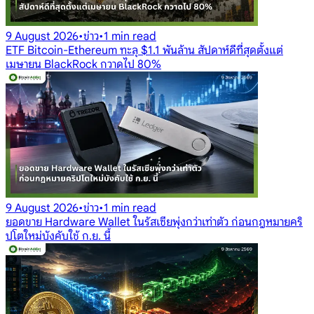
9 August 2026
•
ข่าว
•
1 min read
ETF Bitcoin-Ethereum ทะลุ $1.1 พันล้าน สัปดาห์ดีที่สุดตั้งแต่
เมษายน BlackRock กวาดไป 80%
9 August 2026
•
ข่าว
•
1 min read
ยอดขาย Hardware Wallet ในรัสเซียพุ่งกว่าเท่าตัว ก่อนกฎหมายคริ
ปโตใหม่บังคับใช้ ก.ย. นี้