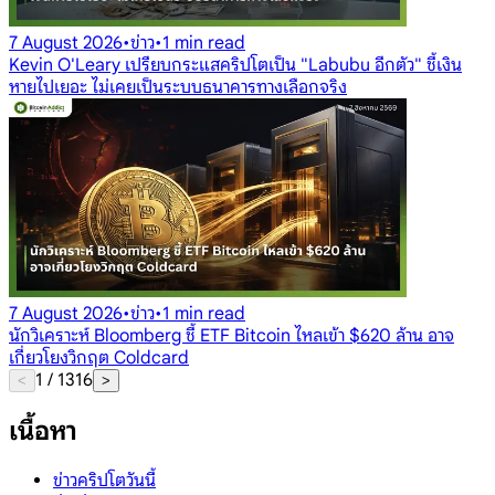
7 August 2026
•
ข่าว
•
1 min read
Kevin O'Leary เปรียบกระแสคริปโตเป็น "Labubu อีกตัว" ชี้เงิน
หายไปเยอะ ไม่เคยเป็นระบบธนาคารทางเลือกจริง
7 August 2026
•
ข่าว
•
1 min read
นักวิเคราะห์ Bloomberg ชี้ ETF Bitcoin ไหลเข้า $620 ล้าน อาจ
เกี่ยวโยงวิกฤต Coldcard
1
/
1316
<
>
เนื้อหา
ข่าวคริปโตวันนี้