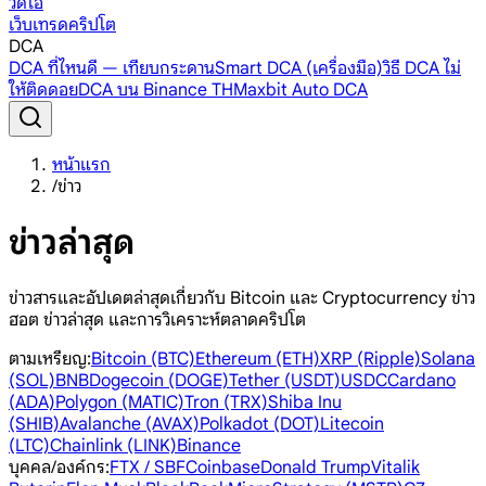
วิดีโอ
เว็บเทรดคริปโต
DCA
DCA ที่ไหนดี — เทียบกระดาน
Smart DCA (เครื่องมือ)
วิธี DCA ไม่
ให้ติดดอย
DCA บน Binance TH
Maxbit Auto DCA
หน้าแรก
/
ข่าว
ข่าวล่าสุด
ข่าวสารและอัปเดตล่าสุดเกี่ยวกับ Bitcoin และ Cryptocurrency ข่าว
ฮอต ข่าวล่าสุด และการวิเคราะห์ตลาดคริปโต
ตามเหรียญ
:
Bitcoin (BTC)
Ethereum (ETH)
XRP (Ripple)
Solana
(SOL)
BNB
Dogecoin (DOGE)
Tether (USDT)
USDC
Cardano
(ADA)
Polygon (MATIC)
Tron (TRX)
Shiba Inu
(SHIB)
Avalanche (AVAX)
Polkadot (DOT)
Litecoin
(LTC)
Chainlink (LINK)
Binance
บุคคล/องค์กร
:
FTX / SBF
Coinbase
Donald Trump
Vitalik