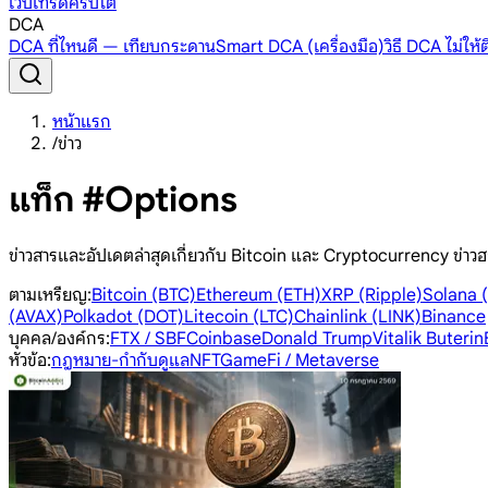
เว็บเทรดคริปโต
DCA
DCA ที่ไหนดี — เทียบกระดาน
Smart DCA (เครื่องมือ)
วิธี DCA ไม่ให
หน้าแรก
/
ข่าว
แท็ก #Options
ข่าวสารและอัปเดตล่าสุดเกี่ยวกับ Bitcoin และ Cryptocurrency ข่าวฮ
ตามเหรียญ
:
Bitcoin (BTC)
Ethereum (ETH)
XRP (Ripple)
Solana 
(AVAX)
Polkadot (DOT)
Litecoin (LTC)
Chainlink (LINK)
Binance
บุคคล/องค์กร
:
FTX / SBF
Coinbase
Donald Trump
Vitalik Buterin
หัวข้อ
:
กฎหมาย-กำกับดูแล
NFT
GameFi / Metaverse