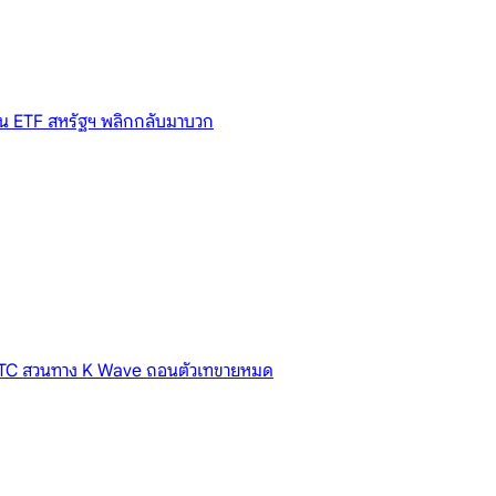
งทุน ETF สหรัฐฯ พลิกกลับมาบวก
 BTC สวนทาง K Wave ถอนตัวเทขายหมด