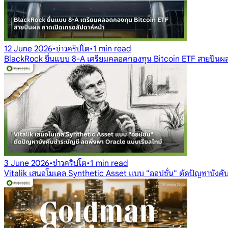
12 June 2026
•
ข่าวคริปโต
•
1 min read
BlackRock ยื่นแบบ 8-A เตรียมคลอดกองทุน Bitcoin ETF สายปันผล
3 June 2026
•
ข่าวคริปโต
•
1 min read
Vitalik เสนอโมเดล Synthetic Asset แบบ "ออปชั่น" ตัดปัญหาบังคับ