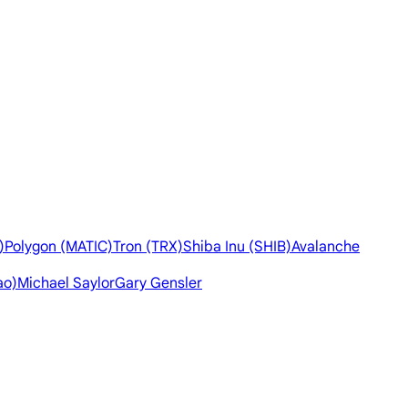
)
Polygon (MATIC)
Tron (TRX)
Shiba Inu (SHIB)
Avalanche
ao)
Michael Saylor
Gary Gensler