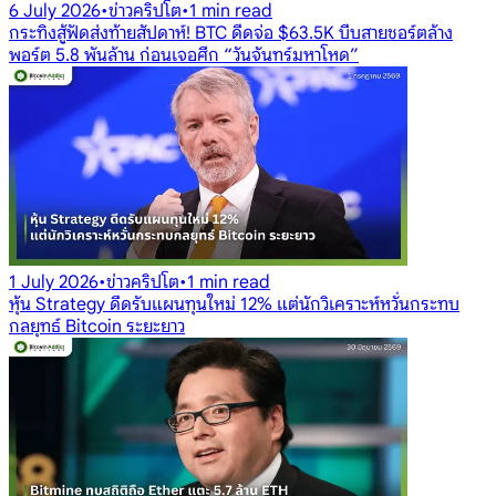
6 July 2026
•
ข่าวคริปโต
•
1 min read
กระทิงสู้ฟัดส่งท้ายสัปดาห์! BTC ดีดจ่อ $63.5K บีบสายชอร์ตล้าง
พอร์ต 5.8 พันล้าน ก่อนเจอศึก “วันจันทร์มหาโหด”
1 July 2026
•
ข่าวคริปโต
•
1 min read
หุ้น Strategy ดีดรับแผนทุนใหม่ 12% แต่นักวิเคราะห์หวั่นกระทบ
กลยุทธ์ Bitcoin ระยะยาว