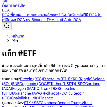
วิดีโอ
เว็บเทรดคริปโต
DCA
DCA ที่ไหนดี — เทียบกระดาน
Smart DCA (เครื่องมือ)
วิธี DCA ไม่
ให้ติดดอย
DCA บน Binance TH
Maxbit Auto DCA
หน้าแรก
/
ข่าว
แท็ก #ETF
ข่าวสารและอัปเดตล่าสุดเกี่ยวกับ Bitcoin และ Cryptocurrency ข่าว
ฮอต ข่าวล่าสุด และการวิเคราะห์ตลาดคริปโต
ตามเหรียญ
:
Bitcoin (BTC)
Ethereum (ETH)
XRP (Ripple)
Solana
(SOL)
BNB
Dogecoin (DOGE)
Tether (USDT)
USDC
Cardano
(ADA)
Polygon (MATIC)
Tron (TRX)
Shiba Inu
(SHIB)
Avalanche (AVAX)
Polkadot (DOT)
Litecoin
(LTC)
Chainlink (LINK)
Binance
บุคคล/องค์กร
:
FTX / SBF
Coinbase
Donald Trump
Vitalik