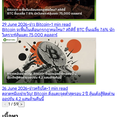
29 June 2026
•
ข่าว Bitcoin
•
1 min read
Bitcoin จะฟื้นในเดือนกรกฎาคมไหม? สถิติชี้ BTC ขึ้นเฉลี่ย 7.6% นัก
วิเคราะห์ลุ้นแตะ 75,000 ดอลลาร์
26 June 2026
•
ข่าวคริปโต
•
1 min read
ตลาดหมีเขย่าขวัญ! Bitcoin ดิ่งแตะจุดต่ำสุดรอบ 2 ปี ลุ้นเด้งสู้ฟัดด่าน
ออปชัน 4.2 แสนล้านคืนนี้
1
/
59
<
>
เนื้อหา