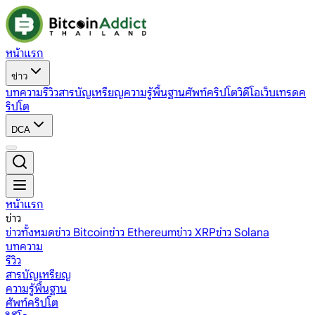
หน้าแรก
ข่าว
บทความ
รีวิว
สารบัญเหรียญ
ความรู้พื้นฐาน
ศัพท์คริปโต
วิดีโอ
เว็บเทรดค
ริปโต
DCA
หน้าแรก
ข่าว
ข่าวทั้งหมด
ข่าว Bitcoin
ข่าว Ethereum
ข่าว XRP
ข่าว Solana
บทความ
รีวิว
สารบัญเหรียญ
ความรู้พื้นฐาน
ศัพท์คริปโต