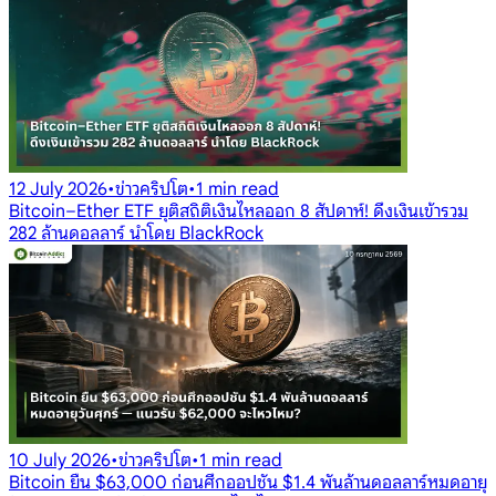
12 July 2026
•
ข่าวคริปโต
•
1 min read
Bitcoin–Ether ETF ยุติสถิติเงินไหลออก 8 สัปดาห์! ดึงเงินเข้ารวม
282 ล้านดอลลาร์ นำโดย BlackRock
10 July 2026
•
ข่าวคริปโต
•
1 min read
Bitcoin ยืน $63,000 ก่อนศึกออปชัน $1.4 พันล้านดอลลาร์หมดอายุ