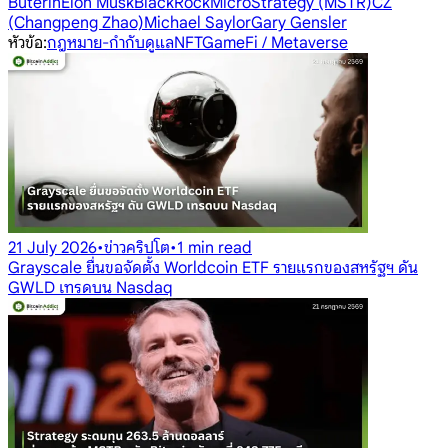
Buterin
Elon Musk
BlackRock
MicroStrategy (MSTR)
CZ
(Changpeng Zhao)
Michael Saylor
Gary Gensler
หัวข้อ
:
กฎหมาย-กำกับดูแล
NFT
GameFi / Metaverse
21 July 2026
•
ข่าวคริปโต
•
1 min read
Grayscale ยื่นขอจัดตั้ง Worldcoin ETF รายแรกของสหรัฐฯ ดัน
GWLD เทรดบน Nasdaq