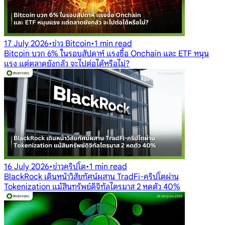
17 July 2026
•
ข่าว Bitcoin
•
1 min read
Bitcoin บวก 6% ในรอบสัปดาห์ แรงซื้อ Onchain และ ETF หนุน
แรง แต่ตลาดยังกลัว จะไปต่อได้หรือไม่?
16 July 2026
•
ข่าวคริปโต
•
1 min read
BlackRock เดินหน้าวิสัยทัศน์ผสาน TradFi-คริปโตผ่าน
Tokenization แม้สินทรัพย์ดิจิทัลไตรมาส 2 หดตัว 40%