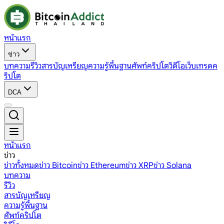
หน้าแรก
ข่าว
บทความ
รีวิว
สารบัญเหรียญ
ความรู้พื้นฐาน
ศัพท์คริปโต
วิดีโอ
เว็บเทรดค
ริปโต
DCA
หน้าแรก
ข่าว
ข่าวทั้งหมด
ข่าว Bitcoin
ข่าว Ethereum
ข่าว XRP
ข่าว Solana
บทความ
รีวิว
สารบัญเหรียญ
ความรู้พื้นฐาน
ศัพท์คริปโต