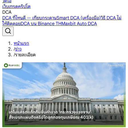
วิดีโอ
เว็บเทรดคริปโต
DCA
DCA ที่ไหนดี — เทียบกระดาน
Smart DCA (เครื่องมือ)
วิธี DCA ไม่
ให้ติดดอย
DCA บน Binance TH
Maxbit Auto DCA
หน้าแรก
/
ข่าว
/
รายละเอียด