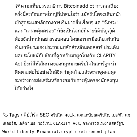
💬 ความเห็นบรรณาธิการ Bitcoinaddict การถกเถียง
ครั้งนี้สะท้อนภาพใหญ่ที่น่าสนใจว่า แม้คริปโตจะเดินหน้า
เข้าสู่กระแสหลักทางการเงินมากขึ้นเรื่อยๆ แต่ "จังหวะ"
และ "เกราะคุ้มครอง" ก็ยังเป็นโจทย์ที่ฝ่ายนิติบัญญัติ
ต้องชั่งน้ำหนักอย่างรอบคอบ โดยเฉพาะเมื่อเกี่ยวพันกับ
เงินเกษียณของประชาชนหลักล้านล้านดอลลาร์ ประเด็น
ผลประโยชน์ทับซ้อนที่ถูกหยิบมาผูกโยงกับ CLARITY
Act ยิ่งทำให้เส้นทางของกฎหมายคริปโตในสหรัฐฯ น่า
ติดตามต่อไปอย่างใกล้ชิด ว่าสุดท้ายแล้วจะหาจุดสมดุล
ระหว่างการส่งเสริมนวัตกรรมกับการคุ้มครองนักลงทุน
ได้อย่างไร
🏷️ Tags / คีย์เวิร์ด SEO
,
,
คริปโต 401k
แผนเกษียณคริปโต
เบอร์นี แซ
,
,
,
,
นเดอร์ส
เอลิซาเบธ วอร์เรน
CLARITY Act
กระทรวงแรงงานสหรัฐฯ
,
World Liberty Financial
crypto retirement plan