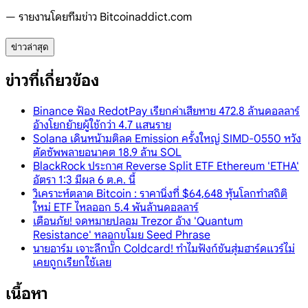
— รายงานโดยทีมข่าว Bitcoinaddict.com
ข่าวล่าสุด
ข่าวที่เกี่ยวข้อง
Binance ฟ้อง RedotPay เรียกค่าเสียหาย 472.8 ล้านดอลลาร์
อ้างโยกย้ายผู้ใช้กว่า 4.7 แสนราย
Solana เดินหน้ามติลด Emission ครั้งใหญ่ SIMD-0550 หวัง
ตัดซัพพลายอนาคต 18.9 ล้าน SOL
BlackRock ประกาศ Reverse Split ETF Ethereum 'ETHA'
อัตรา 1:3 มีผล 6 ต.ค. นี้
วิเคราะห์ตลาด Bitcoin : ราคานิ่งที่ $64,648 หุ้นโลกทำสถิติ
ใหม่ ETF ไหลออก 5.4 พันล้านดอลลาร์
เตือนภัย! จดหมายปลอม Trezor อ้าง 'Quantum
Resistance' หลอกขโมย Seed Phrase
นายอาร์ม เจาะลึกบั๊ก Coldcard! ทำไมฟังก์ชันสุ่มฮาร์ดแวร์ไม่
เคยถูกเรียกใช้เลย
เนื้อหา