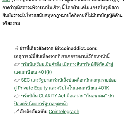
คาดว่าวุฒิสภาจะพิจารณาในเร็วๆ นี้ โดยฝ่ายเดโมแครตในวุฒิสภา
ยืนยันว่าจะไม่โหวตสนับสนุนกฎหมายใดก็ตามที่ไม่มีบทบัญญัติด้าน
จริยธรรม
📎
ข่าวที่เกี่ยวข้องจาก Bitcoinaddict.com:
เหตุการณ์นี้สืบเนื่องจากที่เราเคยรายงานไว้ก่อนหน้านี้
👉
ทรัมป์เตรียมเซ็นคำสั่ง เปิดทางสินทรัพย์ดิจิทัลเข้าสู่
แผนเกษียณ 401(k)
👉
SEC และรัฐบาลทรัมป์เล็งปลดล็อกนักลงทุนรายย่อย
สู่ Private Equity และคริปโตในแผนเกษียณ 401K
👉
ทรัมป์ลั่น CLARITY Act คือเกราะ "กันอนาคต" ปก
ป้องคริปโตจากรัฐบาลชุดหน้า
🔗
อ้างอิงต้นฉบับ:
Cointelegraph