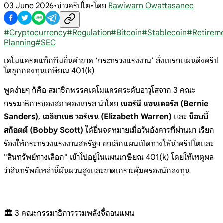
03 June 2026
•
ข่าวคริปโต
•
โดย
Rawiwarn Owattasanee
#
Cryptocurrency
#
Regulation
#
Bitcoin
#
Stablecoin
#
Retirem
Planning
#
SEC
เดโมแครตแท็กทีมยื่นคำขาด ‘กระทรวงแรงงาน’ สั่งเบรกแผนดึงคริป
โตซุกกองทุนเกษียณ 401(k)
พูดง่ายๆ ก็คือ สมาชิกพรรคเดโมแครตระดับอาวุโสจาก 3 คณะ
กรรมาธิการของสภาคองเกรส นำโดย
เบอร์นี แซนเดอร์ส (Bernie
Sanders)
,
เอลิซาเบธ วอร์เรน (Elizabeth Warren)
และ
บ็อบบี้
สก็อตต์ (Bobby Scott)
ได้ยื่นจดหมายเมื่อวันอังคารที่ผ่านมา เรียก
ร้องให้กระทรวงแรงงานสหรัฐฯ ยกเลิกแผนเปิดทางให้นำคริปโตและ
"สินทรัพย์ทางเลือก" เข้าไปอยู่ในแผนเกษียณ 401(k) โดยให้เหตุผล
ว่าสินทรัพย์เหล่านี้ผันผวนสูงและขาดเกราะคุ้มครองนักลงทุน
🏛️ 3 คณะกรรมาธิการรวมพลังจี้ถอนแผน