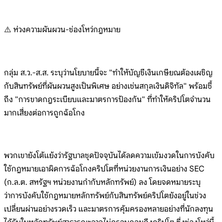
⚠️ ห่วงความผันผวน-ช่องโหว่กฎหมาย
กลุ่ม ส.ว.-ส.ส. ระบุว่านโยบายนี้จะ "ทำให้บัญชีเงินเกษียณต้องเผชิญ
กับสินทรัพย์ที่ผันผวนสูงเป็นพิเศษ อย่างเช่นสกุลเงินดิจิทัล" พร้อมชี้
ถึง "การขาดกฎระเบียบและมาตรการป้องกัน" ที่ทำให้คริปโตจำนวน
มากเสี่ยงต่อการถูกฉ้อโกง
พวกเขายังโต้แย้งว่ารัฐบาลชุดปัจจุบันได้ลดความเข้มงวดในการบังคับ
ใช้กฎหมายเอาผิดการฉ้อโกงคริปโตที่หน่วยงานการเงินอย่าง SEC
(ก.ล.ต. สหรัฐฯ หน่วยงานกำกับหลักทรัพย์) ลง โดยจดหมายระบุ
ว่าการบังคับใช้กฎหมายหลักทรัพย์กับสินทรัพย์คริปโตยังอยู่ในช่วง
เปลี่ยนผ่านอย่างรวดเร็ว และมาตรการคุ้มครองหลายอย่างที่นักลงทุน