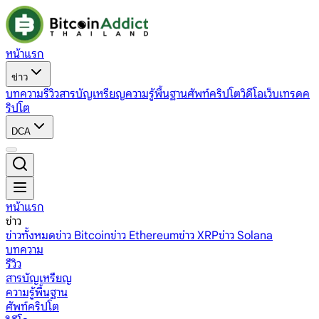
หน้าแรก
ข่าว
บทความ
รีวิว
สารบัญเหรียญ
ความรู้พื้นฐาน
ศัพท์คริปโต
วิดีโอ
เว็บเทรดค
ริปโต
DCA
หน้าแรก
ข่าว
ข่าวทั้งหมด
ข่าว Bitcoin
ข่าว Ethereum
ข่าว XRP
ข่าว Solana
บทความ
รีวิว
สารบัญเหรียญ
ความรู้พื้นฐาน
ศัพท์คริปโต