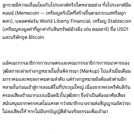
ลูกชายมีความเชื่อมโยงกับโปรเจกต์คริปโตหลายอย่าง ทั้งโปรเจกต์มีม
คอยน์ (Memecoin — เหรียญคริปโตที่สร้างขึ้นตามกระแสหรือมุก
ตลก), แพลตฟอร์ม World Liberty Financial, เหรียญ Stablecoin
(เหรียญคงมูลค่าที่ผูกค่ากับสินทรัพย์อ้างอิง เช่น ดอลลาร์) ชื่อ USD1
และบริษัทขุด Bitcoin
แม้คณะกรรมาธิการการเกษตรและคณะกรรมาธิการการธนาคารของ
วุฒิสภาจะผ่านร่างกฎหมายในชั้นพิจารณา (Markup) ไปแล้วเมื่อเดือน
มกราคมและพฤษภาคมตามลำดับ แต่ร่างกฎหมายยังต้องฝ่าด่านอีก
หลายขั้นก่อนเข้าสู่การลงมติในที่ประชุมใหญ่ เนื่องจากพรรครีพับลิกัน
ครองเสียงข้างมากแบบเฉียดฉิวในวุฒิสภา จึงจำเป็นต้องอาศัยเสียง
สนับสนุนจากพรรคเดโมแครต ทว่าสมาชิกบางรายส่งสัญญาณชัดว่าจะ
ไม่ลงเสียงให้ หากไม่มีบทบัญญัติด้านจริยธรรมเพิ่มเข้ามา