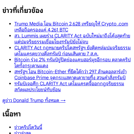
ข่าวที่เกี่ยวข้อง
Trump Media โอน Bitcoin 2,628 เหรียญให้ Crypto .com
เหลือถือครองแค่ 4,261 BTC
สว. Lummis เผยร่าง CLARITY Act ฉบับใหม่มาถึงโค้งสุดท้าย
แต่ปมจริยธรรมเชื่อมโยงทรัมป์ยังไม่จบ
CLARITY Act กฎหมายคริปโตสหรัฐฯ ยังติดหล่มปมจริยธรรม
เดโมแครตขวางดีลทรัมป์ ก่อนเส้นตาย 7 ส.ค.
Bitcoin ร่วง 2% ทรัมป์ขู่ปิดช่องแคบฮอร์มุซอีกรอบ ตลาดคริป
โตทั้งกระดานแดง
สหรัฐฯ โอน Bitcoin-Ether ที่ยึดได้กว่า 297 ล้านดอลลาร์เข้า
Coinbase Prime จุดกระแสคาดเดาขายทิ้ง สวนคำสั่งทรัมป์
ทรัมป์เจอศึก CLARITY Act เดโมแครตจี้ออกกฎจริยธรรม
สกัดผลประโยชน์ทับซ้อน
ดูข่าว
Donald Trump
ทั้งหมด →
เนื้อหา
ข่าวคริปโตวันนี้
ข่าวล่าสุด