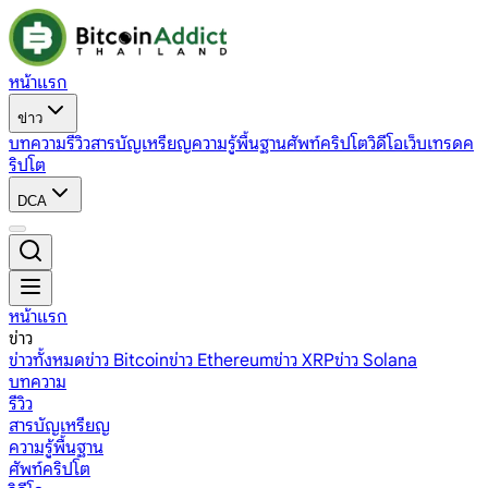
หน้าแรก
ข่าว
บทความ
รีวิว
สารบัญเหรียญ
ความรู้พื้นฐาน
ศัพท์คริปโต
วิดีโอ
เว็บเทรดค
ริปโต
DCA
หน้าแรก
ข่าว
ข่าวทั้งหมด
ข่าว Bitcoin
ข่าว Ethereum
ข่าว XRP
ข่าว Solana
บทความ
รีวิว
สารบัญเหรียญ
ความรู้พื้นฐาน
ศัพท์คริปโต