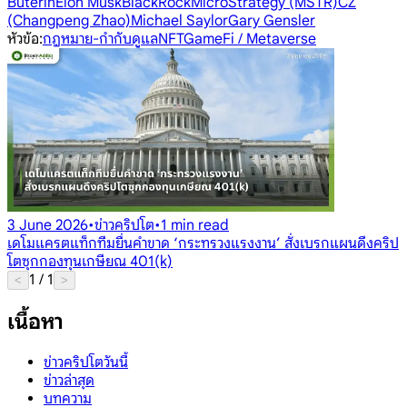
Buterin
Elon Musk
BlackRock
MicroStrategy (MSTR)
CZ
(Changpeng Zhao)
Michael Saylor
Gary Gensler
หัวข้อ
:
กฎหมาย-กำกับดูแล
NFT
GameFi / Metaverse
3 June 2026
•
ข่าวคริปโต
•
1 min read
เดโมแครตแท็กทีมยื่นคำขาด ‘กระทรวงแรงงาน’ สั่งเบรกแผนดึงคริป
โตซุกกองทุนเกษียณ 401(k)
1
/
1
<
>
เนื้อหา
ข่าวคริปโตวันนี้
ข่าวล่าสุด
บทความ