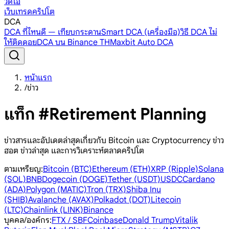
วิดีโอ
เว็บเทรดคริปโต
DCA
DCA ที่ไหนดี — เทียบกระดาน
Smart DCA (เครื่องมือ)
วิธี DCA ไม่
ให้ติดดอย
DCA บน Binance TH
Maxbit Auto DCA
หน้าแรก
/
ข่าว
แท็ก #Retirement Planning
ข่าวสารและอัปเดตล่าสุดเกี่ยวกับ Bitcoin และ Cryptocurrency ข่าว
ฮอต ข่าวล่าสุด และการวิเคราะห์ตลาดคริปโต
ตามเหรียญ
:
Bitcoin (BTC)
Ethereum (ETH)
XRP (Ripple)
Solana
(SOL)
BNB
Dogecoin (DOGE)
Tether (USDT)
USDC
Cardano
(ADA)
Polygon (MATIC)
Tron (TRX)
Shiba Inu
(SHIB)
Avalanche (AVAX)
Polkadot (DOT)
Litecoin
(LTC)
Chainlink (LINK)
Binance
บุคคล/องค์กร
:
FTX / SBF
Coinbase
Donald Trump
Vitalik