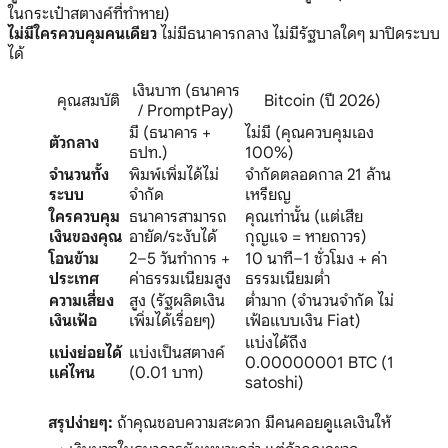
ในกระเป๋าสตางค์ที่ทำหาย)
ไม่มีใครควบคุมคนเดียว
ไม่มีธนาคารกลาง ไม่มีรัฐบาลใดๆ มาปิดระบบ
ได้
เงินบาท (ธนาคาร
คุณสมบัติ
Bitcoin (ปี 2026)
/ PromptPay)
มี (ธนาคาร +
ไม่มี (คุณควบคุมเอง
ตัวกลาง
ธปท.)
100%)
จำนวนทั้ง
พิมพ์เพิ่มได้ไม่
จำกัดตลอดกาล 21 ล้าน
ระบบ
จำกัด
เหรียญ
ใครควบคุม
ธนาคารสามารถ
คุณเท่านั้น (แต่เสีย
เงินของคุณ
อายัด/ระงับได้
กุญแจ = หายถาวร)
โอนข้าม
2–5 วันทำการ +
10 นาที–1 ชั่วโมง + ค่า
ประเทศ
ค่าธรรมเนียมสูง
ธรรมเนียมต่ำ
ความเสี่ยง
สูง (รัฐผลิตเงิน
ต่ำมาก (จำนวนจำกัด ไม่
เงินเฟ้อ
เพิ่มได้เรื่อยๆ)
เฟ้อแบบเงิน Fiat)
แบ่งได้ถึง
แบ่งย่อยได้
แบ่งเป็นสตางค์
0.00000001 BTC (1
แค่ไหน
(0.01 บาท)
satoshi)
สรุปง่ายๆ:
ถ้าคุณชอบความสะดวก มีคนคอยดูแลเงินให้