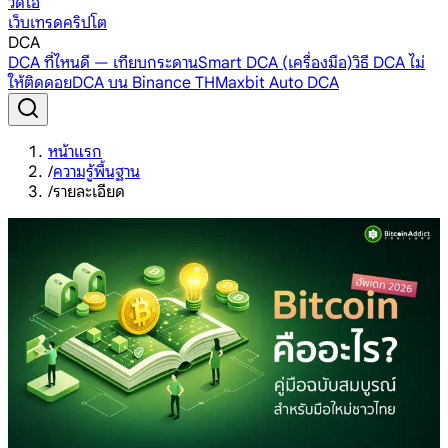
วิดีโอ
เว็บเทรดคริปโต
DCA
DCA ที่ไหนดี — เทียบกระดาน
Smart DCA (เครื่องมือ)
วิธี DCA ไม่
ให้ติดดอย
DCA บน Binance TH
Maxbit Auto DCA
หน้าแรก
/
ความรู้พื้นฐาน
/
รายละเอียด