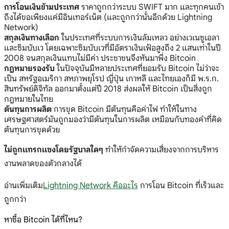
การโอนเงินข้ามประเทศ
ราคาถูกกว่าระบบ SWIFT มาก และทุกคนเข้า
ถึงได้ขอเพียงแค่มีอินเทอร์เน็ต (และถูกกว่านั้นอีกด้วย Lightning
Network)
สกุลเงินทางเลือก
ในประเทศที่ระบบการเงินล้มเหลว อย่างเวเนซูเอลา
และซิมบับเว โดยเฉพาะซิมบับเวที่มีอัตราเงินเฟ้อสูงถึง 2 แสนเท่าในปี
2008 จนสกุลเงินแทบไม่มีค่า ประชาชนจึงหันมาพึ่ง Bitcoin
กฎหมายรองรับ
ในปัจจุบันมีหลายประเทศที่ยอมรับ Bitcoin ไม่ว่าจะ
เป็น สหรัฐอเมริกา สหภาพยุโรป ญี่ปุ่น เกาหลี และไทยเองก็มี พ.ร.ก.
สินทรัพย์ดิจิทัล ออกมาตั้งแต่ปี 2018 ส่งผลให้ Bitcoin เป็นสิ่งถูก
กฎหมายในไทย
ต้นทุนการผลิต
การขุด Bitcoin มีต้นทุนคือค่าไฟ ทำให้ในทาง
เศรษฐศาสตร์มันถูกมองว่ามีต้นทุนในการผลิต เหมือนกับทองคำที่คิด
ต้นทุนการขุดด้วย
ไม่ถูกแทรกแซงโดยรัฐบาลใดๆ
ทำให้กำจัดความเสี่ยงจากการบริหาร
งานพลาดของตัวกลางได้
อ่านเพิ่มเติม
Lightning Network คืออะไร
การโอน Bitcoin ที่เร็วและ
ถูกกว่า
หาซื้อ Bitcoin ได้ที่ไหน?