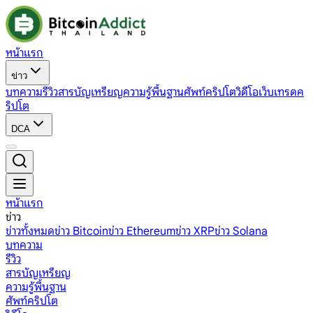
หน้าแรก
ข่าว
บทความ
รีวิว
สารบัญเหรียญ
ความรู้พื้นฐาน
ศัพท์คริปโต
วิดีโอ
เว็บเทรดค
ริปโต
DCA
หน้าแรก
ข่าว
ข่าวทั้งหมด
ข่าว Bitcoin
ข่าว Ethereum
ข่าว XRP
ข่าว Solana
บทความ
รีวิว
สารบัญเหรียญ
ความรู้พื้นฐาน
ศัพท์คริปโต