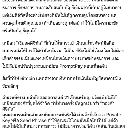
Bitcoin คือเงินดิจิทัลที่คุณเป็นเจ้าของเอง 100% โดยไม่ต้องผ่าน
ธนาคาร ซึ่งหลายๆ คนอาจสับสนกับบัญชีเงินฝากที่เก็บอยู่ในธนาคาร
แต่เงินดิจิทัลนี้จะต่างไปตรงที่มันไม่ได้ถูกควบคุมโดยธนาคาร แต่
ควบคุมโดยตัวคุณเอง (ถ้าเก็บอย่างถูกต้อง) ทำให้ไม่มีใครมาอายัด
หรือปิดบัญชีคุณได้
เหมือน "เงินสดดิจิทัล" ที่เก็บไว้ในกระเป๋าเงินบนโทรศัพท์มือถือ
สามารถส่งให้ใครก็ได้ทั่วโลกในเวลาไม่กี่นาทีถึงไม่กี่ชั่วโมง โดยไม่ต้อง
เสียค่าธรรมเนียมแพงเหมือนโอนเงินต่างประเทศผ่านธนาคาร และ
ไม่มีวันปิดปรับปรุงระบบเหมือน PromptPay ตอนเที่ยงคืน
สิ่งที่ทำให้ Bitcoin แตกต่างจากเงินบาทหรือเงินในบัญชีธนาคารมี 3
ข้อหลักๆ
จำนวนทั้งระบบจำกัดตลอดกาลแค่ 21 ล้านเหรียญ
ผลิตเพิ่มไม่ได้
เหมือนทองคำที่ขุดได้จำกัด ทำให้บางครั้งมันถูกเรียกว่า "ทองคำ
ดิจิทัล"
คุณสามารถเป็นเจ้าของมันอย่างแท้จริงได้
ผ่านสิ่งที่เรียกว่า Private
Key หรือ Seed Phrase ทำให้คุณจะใช้งานมันเมื่อไหร่ก็ได้ แต่ถ้า
ดูแลไม่ดีมันก็สามารถหายถาวร ไม่มีธนาคารช่วยกู้คืน (คล้ายกับเงินสด