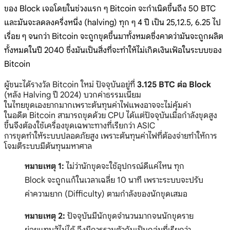
ของ Block เจอโดยในช่วงแรก ๆ Bitcoin จะกำเนิดขึ้นถึง 50 BTC
และมันจะลดลงครึ่งหนึ่ง (halving) ทุก ๆ 4 ปี เป็น 25,12.5, 6.25 ไป
เรื่อย ๆ จนกว่า Bitcoin จะถูกขุดขึ้นมาทั้งหมดซึ่งคาดว่ามันจะถูกผลิต
ทั้งหมดในปี 2040 ซึ่งมันเป็นสิ่งที่จะทำให้ไม่เกิดเงินเฟ้อในระบบของ
Bitcoin
ผู้ชนะได้รางวัล Bitcoin ใหม่ ปัจจุบันอยู่ที่
3.125 BTC ต่อ Block
(หลัง Halving ปี 2024) บวกค่าธรรมเนียม
ในไทยขุดเองยากมากเพราะต้นทุนค่าไฟแพงอาจจะไม่คุ้มค่า
ในอดีต Bitcoin สามารถขุดด้วย CPU ได้แต่ปัจจุบันเมื่อกำลังขุดสูง
ขึ้นจึงต้องใช้เครื่องขุดเฉพาะทางที่เรียกว่า ASIC
การขุดทำให้ระบบปลอดภัยสูง เพราะต้นทุนค่าไฟที่ต้องจ่ายทำให้การ
โจมตีระบบมีต้นทุนมหาศาล
หมายเหตุ 1:
ไม่ว่านักขุดจะใช้อุปกรณ์ดีแค่ไหน ทุก
Block จะถูกแก้ในเวลาเฉลี่ย 10 นาที เพราะระบบจะปรับ
ค่าความยาก (Difficulty) ตามกำลังของนักขุดเสมอ
หมายเหตุ 2:
ปัจจุบันมีนักขุดจำนวนมากจนนักขุดราย
ย่อยแทบสู้ไม่ได้ จึงมีการรวมตัวกันเป็นกลุ่มที่เรียกว่า