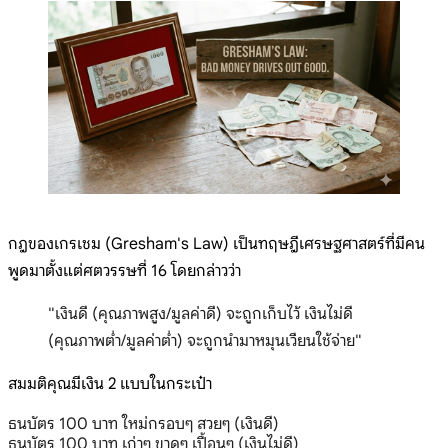
กฎของเกรเชม (Gresham's Law) เป็นทฤษฎีเศรษฐศาสตร์ที่มีคน
พูดมาตั้งแต่ศตวรรษที่ 16 โดยกล่าวว่า
"เงินดี (คุณภาพสูง/มูลค่าดี) จะถูกเก็บไว้ เงินไม่ดี
(คุณภาพต่ำ/มูลค่าต่ำ) จะถูกนำมาหมุนเวียนใช้จ่าย"
สมมติคุณมีเงิน 2 แบบในกระเป๋า
ธนบัตร 100 บาท ใหม่กรอบๆ สวยๆ (เงินดี)
ธนบัตร 100 บาท เก่าๆ ขาดๆ เปื้อนๆ (เงินไม่ดี)