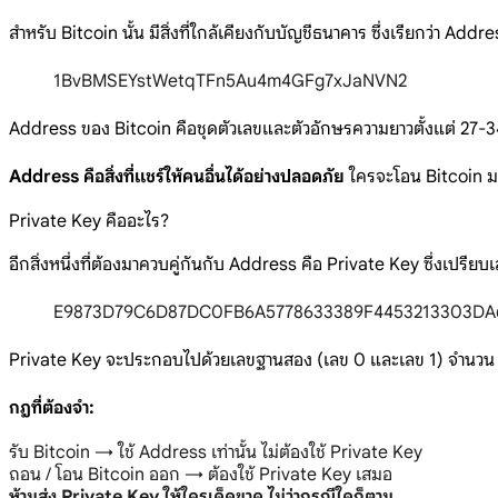
สำหรับ Bitcoin นั้น มีสิ่งที่ใกล้เคียงกับบัญชีธนาคาร ซึ่งเรียกว่า A
1BvBMSEYstWetqTFn5Au4m4GFg7xJaNVN2
Address ของ Bitcoin คือชุดตัวเลขและตัวอักษรความยาวตั้งแต่ 27-34 
Address คือสิ่งที่แชร์ให้คนอื่นได้อย่างปลอดภัย
ใครจะโอน Bitcoin มาใ
Private Key คืออะไร?
อีกสิ่งหนึ่งที่ต้องมาควบคู่กันกับ Address คือ Private Key ซึ่งเปรี
E9873D79C6D87DC0FB6A5778633389F4453213303DA
Private Key จะประกอบไปด้วยเลขฐานสอง (เลข 0 และเลข 1) จำนวน 25
กฎที่ต้องจำ:
รับ Bitcoin → ใช้ Address เท่านั้น ไม่ต้องใช้ Private Key
ถอน / โอน Bitcoin ออก → ต้องใช้ Private Key เสมอ
ห้ามส่ง Private Key ให้ใครเด็ดขาด ไม่ว่ากรณีใดก็ตาม