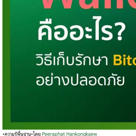
•
ความรู้พื้นฐาน
•
โดย
Peeraphat Hankongkaew