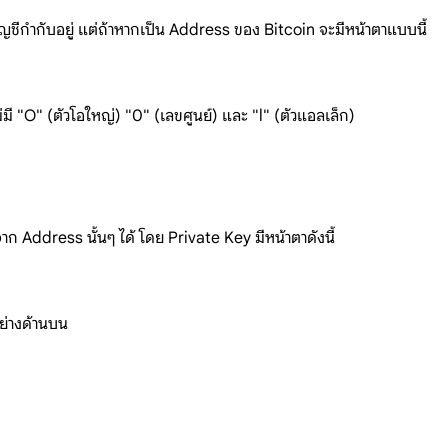
ขบัญชีกำกับอยู่ แต่ถ้าหากเป็น Address ของ Bitcoin จะมีหน้าตาแบบนี้
ี "O" (ตัวโอใหญ่) "0" (เลขศูนย์) และ "l" (ตัวแอลเล็ก)
าก Address นั้นๆ ได้ โดย Private Key มีหน้าตาดังนี้
ย่างด้านบน