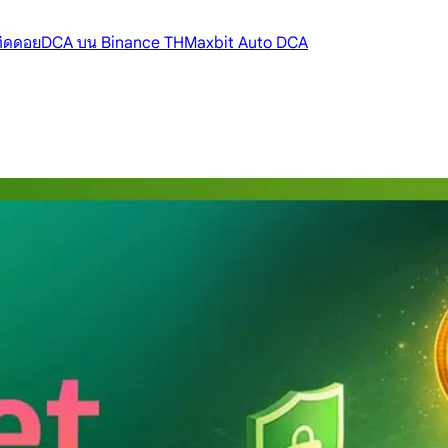
้ติดดอย
DCA บน Binance TH
Maxbit Auto DCA