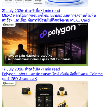
21 July 2026
•
ข่าวคริปโต
•
1 min read
MEXC พลิกโฉมการเงินยุคใหม่: ขยายขอบเขตการลงทุนด้วยหุ้น
สหรัฐฯ และเชื่อมต่อการใช้จ่ายในชีวิตจริงผ่าน MEXC Card
17 July 2026
•
ข่าวคริปโต
•
1 min read
Polygon Labs ปลดพนักงานรอบใหม่ เร่งปิดดีลซื้อกิจการ Coinme
มูลค่า 250 ล้านดอลลาร์