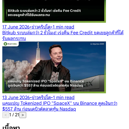
17 June 2026
•
ข่าวคริปโต
•
1 min read
Bitkub ระบบล่มกว่า 2 ชั่วโมง! เร่งคืน Fee Credit ชดเชยลูกค้าที่ได้
รับผลกระทบ
13 June 2026
•
ข่าวคริปโต
•
1 min read
แคมเปญ Tokenized IPO "SpaceX" บน Binance ดูดเงินกว่า
$557 ล้าน ก่อนเดบิวต์ตลาดหุ้น Nasdaq
1
/
21
<
>
เนื้อหา