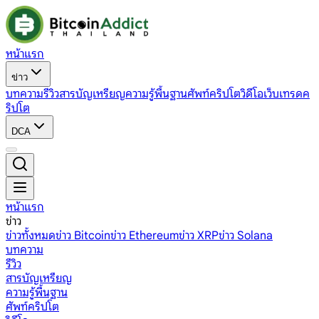
หน้าแรก
ข่าว
บทความ
รีวิว
สารบัญเหรียญ
ความรู้พื้นฐาน
ศัพท์คริปโต
วิดีโอ
เว็บเทรดค
ริปโต
DCA
หน้าแรก
ข่าว
ข่าวทั้งหมด
ข่าว Bitcoin
ข่าว Ethereum
ข่าว XRP
ข่าว Solana
บทความ
รีวิว
สารบัญเหรียญ
ความรู้พื้นฐาน
ศัพท์คริปโต