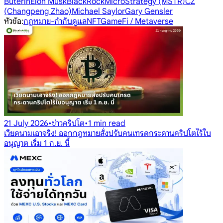
Buterin
Elon Musk
BlackRock
MicroStrategy (MSTR)
CZ
(Changpeng Zhao)
Michael Saylor
Gary Gensler
หัวข้อ
:
กฎหมาย-กำกับดูแล
NFT
GameFi / Metaverse
21 July 2026
•
ข่าวคริปโต
•
1 min read
เวียดนามเอาจริง! ออกกฎหมายสั่งปรับคนเทรดกระดานคริปโตไร้ใบ
อนุญาต เริ่ม 1 ก.ย. นี้