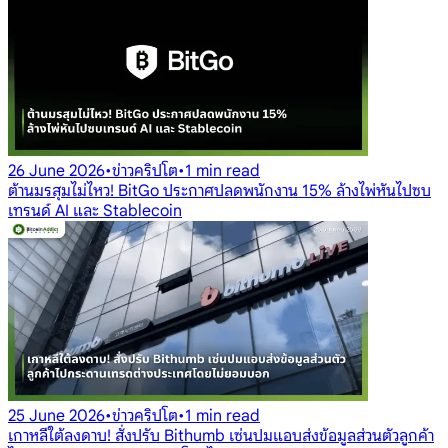
26 June 2026
•
ข่าวคริปโต
•
1 min read
ต้านมรสุมไม่ไหว! BitGo ประกาศปลดพนักงาน 15% ล้างไพ่หันไปซบ
เทรนด์ AI และ Stablecoin
25 June 2026
•
ข่าวคริปโต
•
1 min read
เกาหลีใต้ลงดาบ! สั่งปรับ Bithumb เซ่นปมแอบส่งข้อมูลส่วนตัวลูกค้า