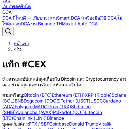
วิดีโอ
เว็บเทรดคริปโต
DCA
DCA ที่ไหนดี — เทียบกระดาน
Smart DCA (เครื่องมือ)
วิธี DCA ไม่
ให้ติดดอย
DCA บน Binance TH
Maxbit Auto DCA
หน้าแรก
/
ข่าว
แท็ก #CEX
ข่าวสารและอัปเดตล่าสุดเกี่ยวกับ Bitcoin และ Cryptocurrency ข่าว
ฮอต ข่าวล่าสุด และการวิเคราะห์ตลาดคริปโต
ตามเหรียญ
:
Bitcoin (BTC)
Ethereum (ETH)
XRP (Ripple)
Solana
(SOL)
BNB
Dogecoin (DOGE)
Tether (USDT)
USDC
Cardano
(ADA)
Polygon (MATIC)
Tron (TRX)
Shiba Inu
(SHIB)
Avalanche (AVAX)
Polkadot (DOT)
Litecoin
(LTC)
Chainlink (LINK)
Binance
บุคคล/องค์กร
:
FTX / SBF
Coinbase
Donald Trump
Vitalik