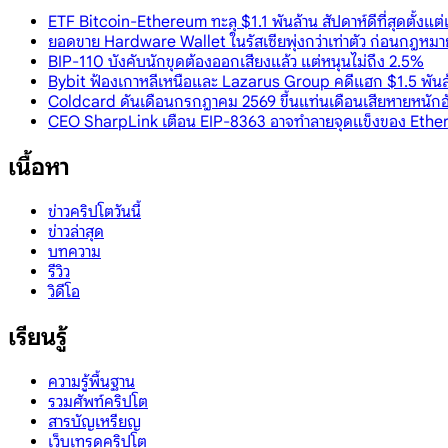
ETF Bitcoin-Ethereum ทะลุ $1.1 พันล้าน สัปดาห์ดีที่สุดตั
ยอดขาย Hardware Wallet ในรัสเซียพุ่งกว่าเท่าตัว ก่อนกฎหมายค
BIP-110 บังคับนักขุดต้องออกเสียงแล้ว แต่หนุนไม่ถึง 2.5%
Bybit ฟ้องเกาหลีเหนือและ Lazarus Group คดีแฮก $1.5 พันล้า
Coldcard ดันเดือนกรกฎาคม 2569 ขึ้นแท่นเดือนเสียหายหนักอั
CEO SharpLink เตือน EIP-8363 อาจทำลายจุดแข็งของ Ether
เนื้อหา
ข่าวคริปโตวันนี้
ข่าวล่าสุด
บทความ
รีวิว
วิดีโอ
เรียนรู้
ความรู้พื้นฐาน
รวมศัพท์คริปโต
สารบัญเหรียญ
เว็บเทรดคริปโต