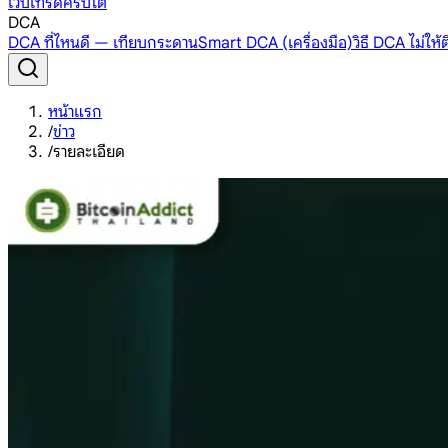
เว็บเทรดคริปโต
DCA
DCA ที่ไหนดี — เทียบกระดาน
Smart DCA (เครื่องมือ)
วิธี DCA ไม่ให
หน้าแรก
/
ข่าว
/
รายละเอียด