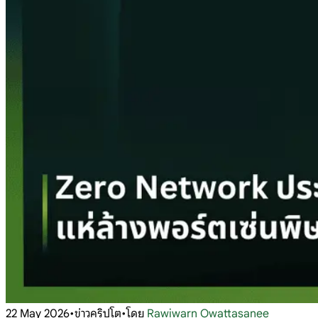
22 May 2026
•
ข่าวคริปโต
•
โดย
Rawiwarn Owattasanee