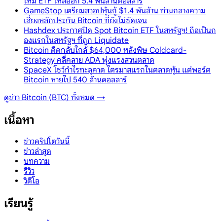
ใหม่ ETF ไหลออก 5.4 พันล้านดอลลาร์
GameStop เตรียมสวอปหุ้นกู้ $1.4 พันล้าน ท่ามกลางความ
เสี่ยงหลักประกัน Bitcoin ที่ยังไม่ชัดเจน
Hashdex ประกาศปิด Spot Bitcoin ETF ในสหรัฐฯ! ถือเป็นก
องแรกในสหรัฐฯ ที่ถูก Liquidate
Bitcoin ดีดกลับใกล้ $64,000 หลังพิษ Coldcard-
Strategy คลี่คลาย ADA พุ่งแรงสวนตลาด
SpaceX โชว์กำไรทะลุคาด ไตรมาสแรกในตลาดหุ้น แต่พอร์ต
Bitcoin หายไป 540 ล้านดอลลาร์
ดูข่าว
Bitcoin (BTC)
ทั้งหมด →
เนื้อหา
ข่าวคริปโตวันนี้
ข่าวล่าสุด
บทความ
รีวิว
วิดีโอ
เรียนรู้