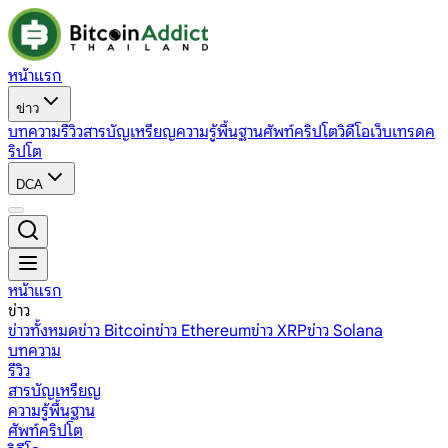
หน้าแรก
ข่าว
บทความ
รีวิว
สารบัญเหรียญ
ความรู้พื้นฐาน
ศัพท์คริปโต
วิดีโอ
เว็บเทรดค
ริปโต
DCA
หน้าแรก
ข่าว
ข่าวทั้งหมด
ข่าว Bitcoin
ข่าว Ethereum
ข่าว XRP
ข่าว Solana
บทความ
รีวิว
สารบัญเหรียญ
ความรู้พื้นฐาน
ศัพท์คริปโต