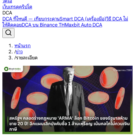
วิดีโอ
เว็บเทรดคริปโต
DCA
DCA ที่ไหนดี — เทียบกระดาน
Smart DCA (เครื่องมือ)
วิธี DCA ไม่
ให้ติดดอย
DCA บน Binance TH
Maxbit Auto DCA
หน้าแรก
/
ข่าว
/
รายละเอียด