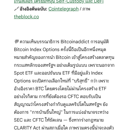
เกนส์เลอร์ เตรียมหนุน Self-Custody และ DeFi
🔗
อ้างอิงต้นฉบับ:
Cointelegraph
/ ภาพ
theblock.co
💬 ความเห็นบรรณาธิการ Bitcoinaddict การอนุมัติ
Bitcoin Index Options ครั้งนี้ถือเป็นอีกหนึ่งหมุด
หมายสำคัญของการนำ Bitcoin เข้าสู่โครงสร้างตลาดทุน
กระแสหลักของสหรัฐฯ อย่างเต็มรูปแบบ เพราะนอกจาก
Spot ETF และออปชันบน ETF ที่มีอยู่แล้ว Index
Options จะเปิดทางเลือกใหม่ที่ "บริสุทธิ์" กว่า เพราะ
อ้างอิงราคา BTC โดยตรงโดยไม่ผ่านโครงสร้าง ETF
อย่างไรก็ตาม การที่ยังต้องรอ CFTC ตอบรับเป็น
สัญญาณว่าโครงสร้างกำกับดูแลคริปโตในสหรัฐฯ ยัง
ต้องการ "การบ้านชิ้นใหญ่" ในการแบ่งอำนาจระหว่าง
SEC และ CFTC ให้ชัดเจน — ซึ่งหากร่างกฎหมาย
CLARITY Act ผ่านสภาเมื่อใด ภาพรวมตรงนี้น่าจะลงตัว