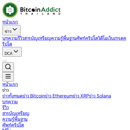
หน้าแรก
ข่าว
บทความ
รีวิว
สารบัญเหรียญ
ความรู้พื้นฐาน
ศัพท์คริปโต
วิดีโอ
เว็บเทรดค
ริปโต
DCA
หน้าแรก
ข่าว
ข่าวทั้งหมด
ข่าว Bitcoin
ข่าว Ethereum
ข่าว XRP
ข่าว Solana
บทความ
รีวิว
สารบัญเหรียญ
ความรู้พื้นฐาน
ศัพท์คริปโต