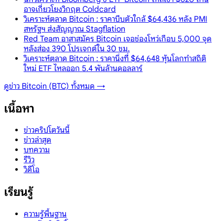
อาจเกี่ยวโยงวิกฤต Coldcard
วิเคราะห์ตลาด Bitcoin : ราคาบีบตัวใกล้ $64,436 หลัง PMI
สหรัฐฯ ส่งสัญญาณ Stagflation
Red Team อาสาสมัคร Bitcoin เจอช่องโหว่เกือบ 5,000 จุด
หลังส่อง 390 โปรเจกต์ใน 30 ชม.
วิเคราะห์ตลาด Bitcoin : ราคานิ่งที่ $64,648 หุ้นโลกทำสถิติ
ใหม่ ETF ไหลออก 5.4 พันล้านดอลลาร์
ดูข่าว
Bitcoin (BTC)
ทั้งหมด →
เนื้อหา
ข่าวคริปโตวันนี้
ข่าวล่าสุด
บทความ
รีวิว
วิดีโอ
เรียนรู้
ความรู้พื้นฐาน