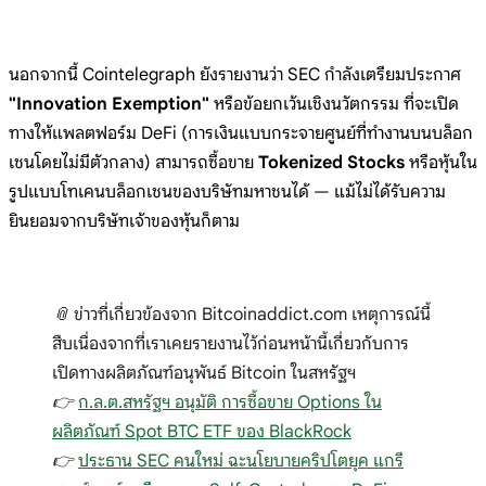
นอกจากนี้ Cointelegraph ยังรายงานว่า SEC กำลังเตรียมประกาศ
"Innovation Exemption"
หรือข้อยกเว้นเชิงนวัตกรรม ที่จะเปิด
ทางให้แพลตฟอร์ม DeFi (การเงินแบบกระจายศูนย์ที่ทำงานบนบล็อก
เชนโดยไม่มีตัวกลาง) สามารถซื้อขาย
Tokenized Stocks
หรือหุ้นใน
รูปแบบโทเคนบล็อกเชนของบริษัทมหาชนได้ — แม้ไม่ได้รับความ
ยินยอมจากบริษัทเจ้าของหุ้นก็ตาม
📎 ข่าวที่เกี่ยวข้องจาก Bitcoinaddict.com เหตุการณ์นี้
สืบเนื่องจากที่เราเคยรายงานไว้ก่อนหน้านี้เกี่ยวกับการ
เปิดทางผลิตภัณฑ์อนุพันธ์ Bitcoin ในสหรัฐฯ
👉
ก.ล.ต.สหรัฐฯ อนุมัติ การซื้อขาย Options ใน
ผลิตภัณฑ์ Spot BTC ETF ของ BlackRock
👉
ประธาน SEC คนใหม่ ฉะนโยบายคริปโตยุค แกรี