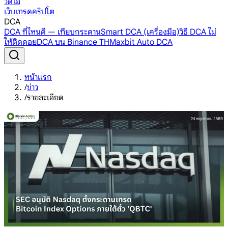
วิดีโอ
เว็บเทรดคริปโต
DCA
DCA ที่ไหนดี — เทียบกระดาน
Smart DCA (เครื่องมือ)
วิธี DCA ไม่
ให้ติดดอย
DCA บน Binance TH
Maxbit Auto DCA
หน้าแรก
/
ข่าว
/
รายละเอียด