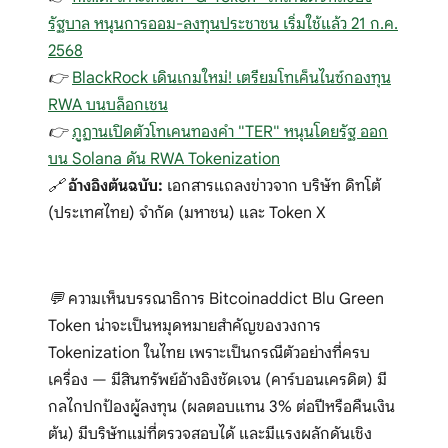
รัฐบาล หนุนการออม-ลงทุนประชาชน เริ่มใช้แล้ว 21 ก.ค.
2568
👉
BlackRock เดินเกมใหม่! เตรียมโทเค็นไนซ์กองทุน
RWA บนบล็อกเชน
👉
ภูฏานเปิดตัวโทเคนทองคำ "TER" หนุนโดยรัฐ ออก
บน Solana ดัน RWA Tokenization
🔗
อ้างอิงต้นฉบับ:
เอกสารแถลงข่าวจาก บริษัท ดิทโต้
(ประเทศไทย) จำกัด (มหาชน) และ Token X
💬 ความเห็นบรรณาธิการ Bitcoinaddict Blu Green
Token น่าจะเป็นหมุดหมายสำคัญของวงการ
Tokenization ในไทย เพราะเป็นกรณีตัวอย่างที่ครบ
เครื่อง — มีสินทรัพย์อ้างอิงชัดเจน (คาร์บอนเครดิต) มี
กลไกปกป้องผู้ลงทุน (ผลตอบแทน 3% ต่อปีหรือคืนเงิน
ต้น) มีบริษัทแม่ที่ตรวจสอบได้ และมีแรงผลักดันเชิง