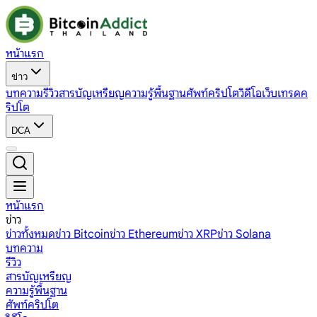
หน้าแรก
ข่าว
บทความ
รีวิว
สารบัญเหรียญ
ความรู้พื้นฐาน
ศัพท์คริปโต
วิดีโอ
เว็บเทรดค
ริปโต
DCA
หน้าแรก
ข่าว
ข่าวทั้งหมด
ข่าว Bitcoin
ข่าว Ethereum
ข่าว XRP
ข่าว Solana
บทความ
รีวิว
สารบัญเหรียญ
ความรู้พื้นฐาน
ศัพท์คริปโต