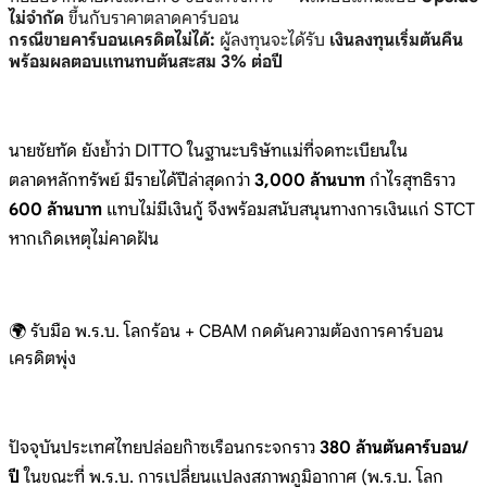
ไม่จำกัด
ขึ้นกับราคาตลาดคาร์บอน
กรณีขายคาร์บอนเครดิตไม่ได้:
ผู้ลงทุนจะได้รับ
เงินลงทุนเริ่มต้นคืน
พร้อมผลตอบแทนทบต้นสะสม 3% ต่อปี
นายชัยทัด ยังย้ำว่า DITTO ในฐานะบริษัทแม่ที่จดทะเบียนใน
ตลาดหลักทรัพย์ มีรายได้ปีล่าสุดกว่า
3,000 ล้านบาท
กำไรสุทธิราว
600 ล้านบาท
แทบไม่มีเงินกู้ จึงพร้อมสนับสนุนทางการเงินแก่ STCT
หากเกิดเหตุไม่คาดฝัน
🌍 รับมือ พ.ร.บ. โลกร้อน + CBAM กดดันความต้องการคาร์บอน
เครดิตพุ่ง
ปัจจุบันประเทศไทยปล่อยก๊าซเรือนกระจกราว
380 ล้านตันคาร์บอน/
ปี
ในขณะที่ พ.ร.บ. การเปลี่ยนแปลงสภาพภูมิอากาศ (พ.ร.บ. โลก