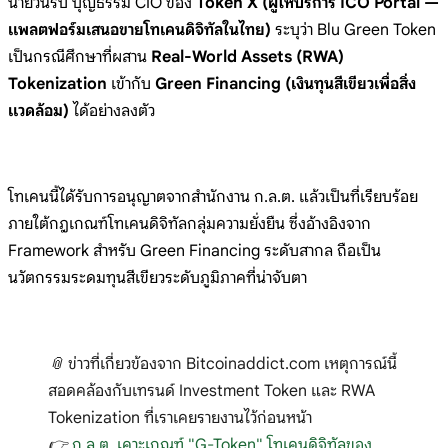
นายวันรบ บุญธรรม CIO ของ
Token X (ผู้ให้บริการ ICO Portal —
แพลตฟอร์มเสนอขายโทเคนดิจิทัลในไทย)
ระบุว่า Blu Green Token
เป็นกรณีศึกษาที่ผสาน
Real-World Assets (RWA)
Tokenization
เข้ากับ
Green Financing (เงินทุนสีเขียวเพื่อสิ่ง
แวดล้อม)
ได้อย่างลงตัว
โทเคนนี้ได้รับการอนุญาตจากสำนักงาน ก.ล.ต. แล้วเป็นที่เรียบร้อย
ภายใต้กฎเกณฑ์โทเคนดิจิทัลกลุ่มความยั่งยืน ซึ่งอ้างอิงจาก
Framework สำหรับ Green Financing ระดับสากล ถือเป็น
นวัตกรรมระดมทุนสีเขียวระดับภูมิภาคที่น่าจับตา
📎 ข่าวที่เกี่ยวข้องจาก Bitcoinaddict.com เหตุการณ์นี้
สอดคล้องกับเทรนด์ Investment Token และ RWA
Tokenization ที่เราเคยรายงานไว้ก่อนหน้า
👉
ก.ล.ต. เคาะเกณฑ์ "G-Token" โทเคนดิจิทัลของ