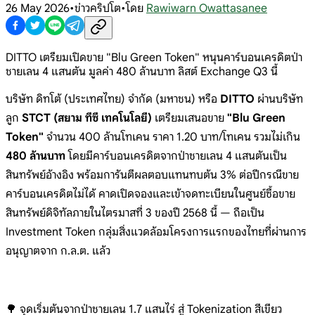
26 May 2026
•
ข่าวคริปโต
•
โดย
Rawiwarn Owattasanee
DITTO เตรียมเปิดขาย "Blu Green Token" หนุนคาร์บอนเครดิตป่า
ชายเลน 4 แสนตัน มูลค่า 480 ล้านบาท ลิสต์ Exchange Q3 นี้
บริษัท ดิทโต้ (ประเทศไทย) จำกัด (มหาชน) หรือ
DITTO
ผ่านบริษัท
ลูก
STCT (สยาม ทีซี เทคโนโลยี)
เตรียมเสนอขาย
"Blu Green
Token"
จำนวน 400 ล้านโทเคน ราคา 1.20 บาท/โทเคน รวมไม่เกิน
480 ล้านบาท
โดยมีคาร์บอนเครดิตจากป่าชายเลน 4 แสนตันเป็น
สินทรัพย์อ้างอิง พร้อมการันตีผลตอบแทนทบต้น 3% ต่อปีกรณีขาย
คาร์บอนเครดิตไม่ได้ คาดเปิดจองและเข้าจดทะเบียนในศูนย์ซื้อขาย
สินทรัพย์ดิจิทัลภายในไตรมาสที่ 3 ของปี 2568 นี้ — ถือเป็น
Investment Token กลุ่มสิ่งแวดล้อมโครงการแรกของไทยที่ผ่านการ
อนุญาตจาก ก.ล.ต. แล้ว
🌳 จุดเริ่มต้นจากป่าชายเลน 1.7 แสนไร่ สู่ Tokenization สีเขียว