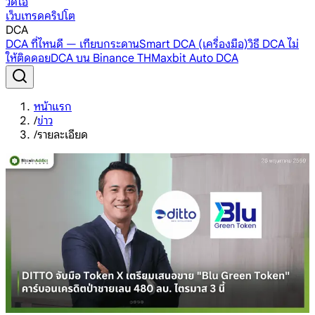
วิดีโอ
เว็บเทรดคริปโต
DCA
DCA ที่ไหนดี — เทียบกระดาน
Smart DCA (เครื่องมือ)
วิธี DCA ไม่
ให้ติดดอย
DCA บน Binance TH
Maxbit Auto DCA
หน้าแรก
/
ข่าว
/
รายละเอียด