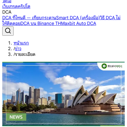
วิดีโอ
เว็บเทรดคริปโต
DCA
DCA ที่ไหนดี — เทียบกระดาน
Smart DCA (เครื่องมือ)
วิธี DCA ไม่
ให้ติดดอย
DCA บน Binance TH
Maxbit Auto DCA
หน้าแรก
/
ข่าว
/
รายละเอียด