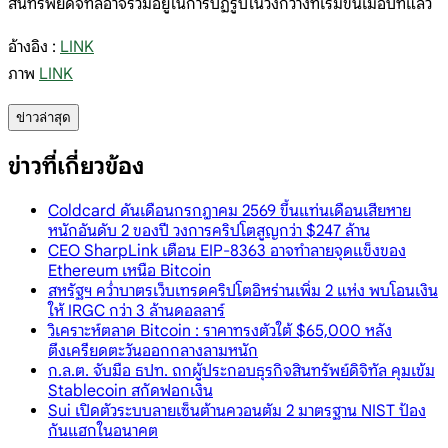
สินทรัพย์ดิจิทัลอาจรวมอยู่ในการปฏิรูปในวงกว้างที่เริ่มขึ้นเมื่อปีที่แล้ว
อ้างอิง :
LINK
ภาพ
LINK
ข่าวล่าสุด
ข่าวที่เกี่ยวข้อง
Coldcard ดันเดือนกรกฎาคม 2569 ขึ้นแท่นเดือนเสียหาย
หนักอันดับ 2 ของปี วงการคริปโตสูญกว่า $247 ล้าน
CEO SharpLink เตือน EIP-8363 อาจทำลายจุดแข็งของ
Ethereum เหนือ Bitcoin
สหรัฐฯ คว่ำบาตรเว็บเทรดคริปโตอิหร่านเพิ่ม 2 แห่ง พบโอนเงิน
ให้ IRGC กว่า 3 ล้านดอลลาร์
วิเคราะห์ตลาด Bitcoin : ราคาทรงตัวใต้ $65,000 หลัง
ตึงเครียดตะวันออกกลางลามหนัก
ก.ล.ต. จับมือ ธปท. ถกผู้ประกอบธุรกิจสินทรัพย์ดิจิทัล คุมเข้ม
Stablecoin สกัดฟอกเงิน
Sui เปิดตัวระบบลายเซ็นต้านควอนตัม 2 มาตรฐาน NIST ป้อง
กันแฮกในอนาคต