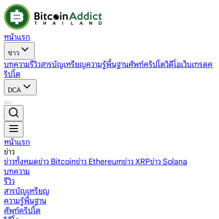
หน้าแรก
ข่าว
บทความ
รีวิว
สารบัญเหรียญ
ความรู้พื้นฐาน
ศัพท์คริปโต
วิดีโอ
เว็บเทรดค
ริปโต
DCA
หน้าแรก
ข่าว
ข่าวทั้งหมด
ข่าว Bitcoin
ข่าว Ethereum
ข่าว XRP
ข่าว Solana
บทความ
รีวิว
สารบัญเหรียญ
ความรู้พื้นฐาน
ศัพท์คริปโต