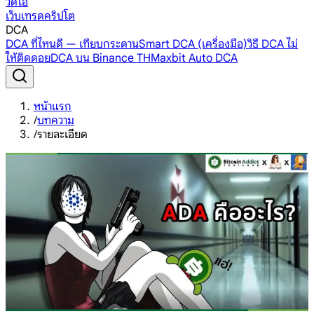
วิดีโอ
เว็บเทรดคริปโต
DCA
DCA ที่ไหนดี — เทียบกระดาน
Smart DCA (เครื่องมือ)
วิธี DCA ไม่
ให้ติดดอย
DCA บน Binance TH
Maxbit Auto DCA
หน้าแรก
/
บทความ
/
รายละเอียด