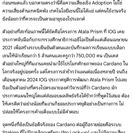
ก่อนหมดแล้ว บอกตามตรงว่านี่คือความเสี่ยงเชิง Adoption ไม่ใช่
ความเสี่ยงด้านเทคนิคพัง เทคโนโลยีเชนนี้ไม่ได้แย่ แต่คนใช้งานจริง
ยังน้อยกว่าที่ควรจะเป็นตามอายุของโปรเจกต์
ตัวอย่างที่สะท้อนภาพนี้ได้ชัดคือโครงการ Atala Prism ที่ IOG เคย
ประกาศจับมือกับกระทรวงศึกษาธิการเอธิโอเปียตั้งแต่เดือนเมษายน
2021 เพื่อสร้างระบบยืนยันตัวตนและบันทึกผลการเรียนแบบบล็อก
เชนให้นักเรียนกว่า 5 ล้านคนและครูกว่า 750,000 คน เป็นเคส
ตัวอย่างใหญ่ที่ทีมงานเคยนำมาใช้โปรโมทศักยภาพของ Cardano ใน
โลกจริงอยู่บ่อยครั้ง แต่โครงการล่าช้ากว่าแผนต่อเนื่องหลายปี จนถึง
เดือนตุลาคม 2024 IOG ประกาศยุติการพัฒนา Atala Prism ไปเลย
ถือเป็นตัวอย่างที่ตรงไปตรงมาของคำวิจารณ์ที่ว่า Cardano มัก
ประกาศแผนใหญ่โตแต่ส่งมอบผลลัพธ์จริงได้ช้ากว่าที่พูดไว้เสมอ ต้อง
ให้เครดิตว่าอย่างน้อยทีมงานก็ยอมประกาศยุติอย่างเป็นทางการ ไม่
ปล่อยให้โครงการค้างเติ่งแบบไม่มีคำตอบ
จุดหนึ่งที่ยังเป็นข้อดีจริงของ Cardano ต่อผู้ถือรายย่อยคือระบบ
Staking ที่ไม่มีการล็อกเหรียญ (No Lock-up) และไม่มีความเสี่ยง