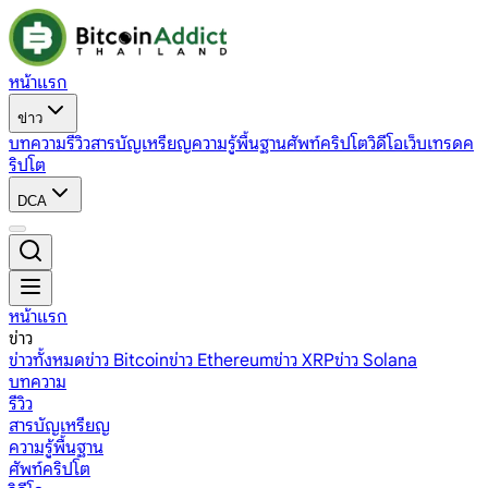
หน้าแรก
ข่าว
บทความ
รีวิว
สารบัญเหรียญ
ความรู้พื้นฐาน
ศัพท์คริปโต
วิดีโอ
เว็บเทรดค
ริปโต
DCA
หน้าแรก
ข่าว
ข่าวทั้งหมด
ข่าว Bitcoin
ข่าว Ethereum
ข่าว XRP
ข่าว Solana
บทความ
รีวิว
สารบัญเหรียญ
ความรู้พื้นฐาน
ศัพท์คริปโต