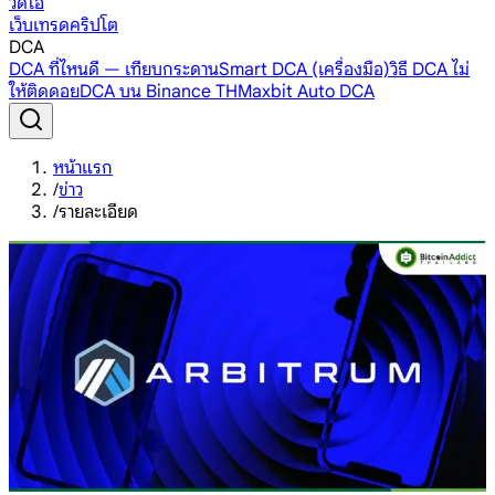
วิดีโอ
เว็บเทรดคริปโต
DCA
DCA ที่ไหนดี — เทียบกระดาน
Smart DCA (เครื่องมือ)
วิธี DCA ไม่
ให้ติดดอย
DCA บน Binance TH
Maxbit Auto DCA
หน้าแรก
/
ข่าว
/
รายละเอียด