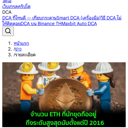
วิดีโอ
เว็บเทรดคริปโต
DCA
DCA ที่ไหนดี — เทียบกระดาน
Smart DCA (เครื่องมือ)
วิธี DCA ไม่
ให้ติดดอย
DCA บน Binance TH
Maxbit Auto DCA
หน้าแรก
/
ข่าว
/
รายละเอียด