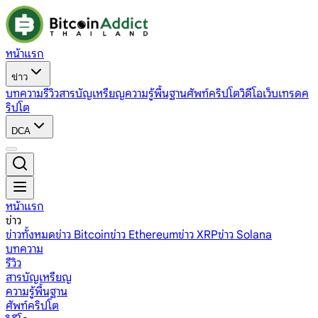
หน้าแรก
ข่าว
บทความ
รีวิว
สารบัญเหรียญ
ความรู้พื้นฐาน
ศัพท์คริปโต
วิดีโอ
เว็บเทรดค
ริปโต
DCA
หน้าแรก
ข่าว
ข่าวทั้งหมด
ข่าว Bitcoin
ข่าว Ethereum
ข่าว XRP
ข่าว Solana
บทความ
รีวิว
สารบัญเหรียญ
ความรู้พื้นฐาน
ศัพท์คริปโต