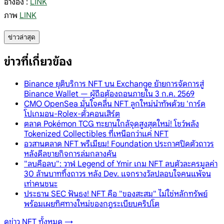
อ้างอิง :
LINK
ภาพ
LINK
ข่าวล่าสุด
ข่าวที่เกี่ยวข้อง
Binance ยุติบริการ NFT บน Exchange ย้ายการจัดการสู่
Binance Wallet — ผู้ถือต้องถอนภายใน 3 ก.ค. 2569
CMO OpenSea มั่นใจคลื่น NFT ลูกใหม่นำทัพด้วย 'การ์ด
โปเกมอน-Rolex-ตั๋วคอนเสิร์ต
ตลาด Pokémon TCG ทะยานใกล้จุดสูงสุดใหม่! โชว์พลัง
Tokenized Collectibles ที่เหนือกว่าแค่ NFT
อวสานตลาด NFT พรีเมียม! Foundation ประกาศปิดตัวถาวร
หลังดีลขายกิจการล่มกลางคัน
"ลบคือลบ": วาฬ Legend of Ymir เกม NFT ลบตัวละครมูลค่า
30 ล้านบาททิ้งถาวร หลัง Dev. แจกรางวัลปลอบใจคนแพ้จน
เท่าคนชนะ
ประธาน SEC ฟันธง! NFT คือ "ของสะสม" ไม่ใช่หลักทรัพย์
พร้อมเผยทิศทางใหม่ของกฎระเบียบคริปโต
ดูข่าว
NFT
ทั้งหมด →