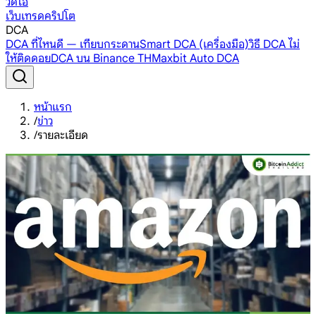
วิดีโอ
เว็บเทรดคริปโต
DCA
DCA ที่ไหนดี — เทียบกระดาน
Smart DCA (เครื่องมือ)
วิธี DCA ไม่
ให้ติดดอย
DCA บน Binance TH
Maxbit Auto DCA
หน้าแรก
/
ข่าว
/
รายละเอียด