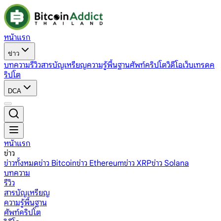
หน้าแรก
ข่าว
บทความ
รีวิว
สารบัญเหรียญ
ความรู้พื้นฐาน
ศัพท์คริปโต
วิดีโอ
เว็บเทรดค
ริปโต
DCA
หน้าแรก
ข่าว
ข่าวทั้งหมด
ข่าว Bitcoin
ข่าว Ethereum
ข่าว XRP
ข่าว Solana
บทความ
รีวิว
สารบัญเหรียญ
ความรู้พื้นฐาน
ศัพท์คริปโต