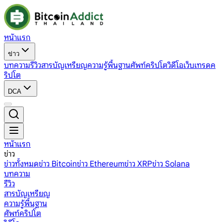
หน้าแรก
ข่าว
บทความ
รีวิว
สารบัญเหรียญ
ความรู้พื้นฐาน
ศัพท์คริปโต
วิดีโอ
เว็บเทรดค
ริปโต
DCA
หน้าแรก
ข่าว
ข่าวทั้งหมด
ข่าว Bitcoin
ข่าว Ethereum
ข่าว XRP
ข่าว Solana
บทความ
รีวิว
สารบัญเหรียญ
ความรู้พื้นฐาน
ศัพท์คริปโต