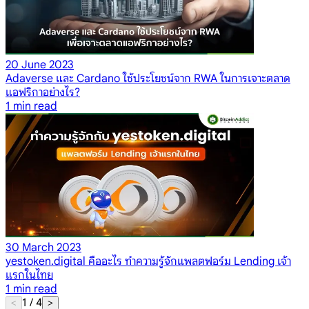
20 June 2023
Adaverse และ Cardano ใช้ประโยชน์จาก RWA ในการเจาะตลาด
แอฟริกาอย่างไร?
1
min read
30 March 2023
yestoken.digital คืออะไร ทำความรู้จักแพลตฟอร์ม Lending เจ้า
แรกในไทย
1
min read
1
/
4
<
>