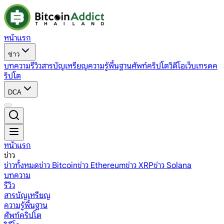
หน้าแรก
ข่าว
บทความ
รีวิว
สารบัญเหรียญ
ความรู้พื้นฐาน
ศัพท์คริปโต
วิดีโอ
เว็บเทรดค
ริปโต
DCA
หน้าแรก
ข่าว
ข่าวทั้งหมด
ข่าว Bitcoin
ข่าว Ethereum
ข่าว XRP
ข่าว Solana
บทความ
รีวิว
สารบัญเหรียญ
ความรู้พื้นฐาน
ศัพท์คริปโต