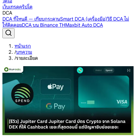
วิดีโอ
เว็บเทรดคริปโต
DCA
DCA ที่ไหนดี — เทียบกระดาน
Smart DCA (เครื่องมือ)
วิธี DCA ไม่
ให้ติดดอย
DCA บน Binance TH
Maxbit Auto DCA
หน้าแรก
/
บทความ
/
รายละเอียด