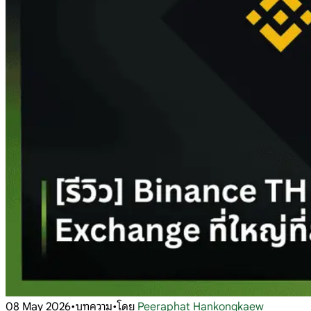
08 May 2026
•
บทความ
•
โดย
Peeraphat Hankongkaew