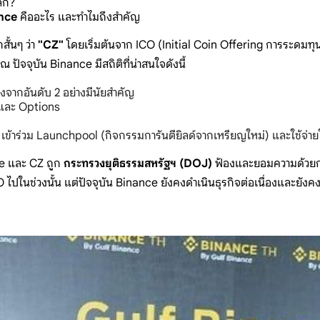
โลก?
nce
คืออะไร และทำไมถึงสำคัญ
สั้นๆ ว่า
"CZ"
โดยเริ่มต้นจาก ICO (Initial Coin Offering การระดม
ปัจจุบัน Binance มีสถิติที่น่าสนใจดังนี้
างจากอันดับ 2 อย่างมีนัยสำคัญ
 และ Options
 เข้าร่วม Launchpool (กิจกรรมการันตียิลด์จากเหรียญใหม่) และใช้จ่
ce และ CZ ถูก
กระทรวงยุติธรรมสหรัฐฯ (DOJ)
ฟ้องและยอมความด้วยการ
ไปในช่วงนั้น แต่ปัจจุบัน Binance ยังคงดำเนินธุรกิจต่อเนื่องและยังค