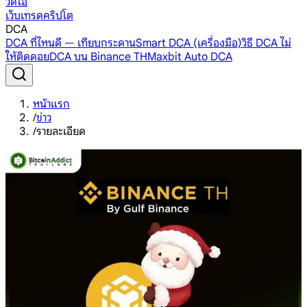
วิดีโอ
เว็บเทรดคริปโต
DCA
DCA ที่ไหนดี — เทียบกระดาน
Smart DCA (เครื่องมือ)
วิธี DCA ไม่
ให้ติดดอย
DCA บน Binance TH
Maxbit Auto DCA
หน้าแรก
/
ข่าว
/
รายละเอียด