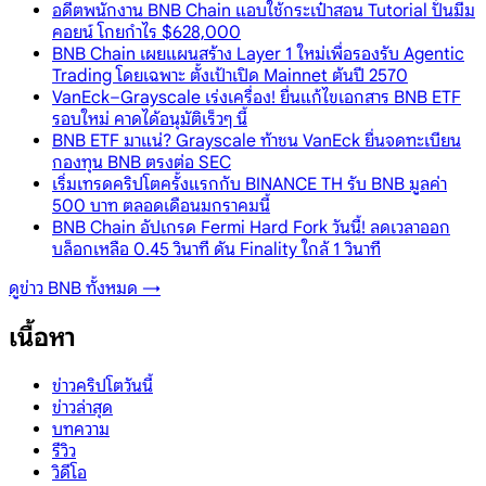
อดีตพนักงาน BNB Chain แอบใช้กระเป๋าสอน Tutorial ปั่นมีม
คอยน์ โกยกำไร $628,000
BNB Chain เผยแผนสร้าง Layer 1 ใหม่เพื่อรองรับ Agentic
Trading โดยเฉพาะ ตั้งเป้าเปิด Mainnet ต้นปี 2570
VanEck–Grayscale เร่งเครื่อง! ยื่นแก้ไขเอกสาร BNB ETF
รอบใหม่ คาดได้อนุมัติเร็วๆ นี้
BNB ETF มาแน่? Grayscale ท้าชน VanEck ยื่นจดทะเบียน
กองทุน BNB ตรงต่อ SEC
เริ่มเทรดคริปโตครั้งแรกกับ BINANCE TH รับ BNB มูลค่า
500 บาท ตลอดเดือนมกราคมนี้
BNB Chain อัปเกรด Fermi Hard Fork วันนี้! ลดเวลาออก
บล็อกเหลือ 0.45 วินาที ดัน Finality ใกล้ 1 วินาที
ดูข่าว
BNB
ทั้งหมด →
เนื้อหา
ข่าวคริปโตวันนี้
ข่าวล่าสุด
บทความ
รีวิว
วิดีโอ