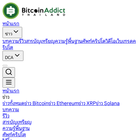
หน้าแรก
ข่าว
บทความ
รีวิว
สารบัญเหรียญ
ความรู้พื้นฐาน
ศัพท์คริปโต
วิดีโอ
เว็บเทรดค
ริปโต
DCA
หน้าแรก
ข่าว
ข่าวทั้งหมด
ข่าว Bitcoin
ข่าว Ethereum
ข่าว XRP
ข่าว Solana
บทความ
รีวิว
สารบัญเหรียญ
ความรู้พื้นฐาน
ศัพท์คริปโต