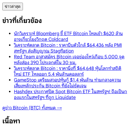
ข่าวล่าสุด
ข่าวที่เกี่ยวข้อง
นักวิเคราะห์ Bloomberg ชี้ ETF Bitcoin ไหลเข้า $620 ล้าน
อาจเกี่ยวโยงวิกฤต Coldcard
วิเคราะห์ตลาด Bitcoin : ราคาบีบตัวใกล้ $64,436 หลัง PMI
สหรัฐฯ ส่งสัญญาณ Stagflation
Red Team อาสาสมัคร Bitcoin เจอช่องโหว่เกือบ 5,000 จุด
หลังส่อง 390 โปรเจกต์ใน 30 ชม.
วิเคราะห์ตลาด Bitcoin : ราคานิ่งที่ $64,648 หุ้นโลกทำสถิติ
ใหม่ ETF ไหลออก 5.4 พันล้านดอลลาร์
GameStop เตรียมสวอปหุ้นกู้ $1.4 พันล้าน ท่ามกลางความ
เสี่ยงหลักประกัน Bitcoin ที่ยังไม่ชัดเจน
Hashdex ประกาศปิด Spot Bitcoin ETF ในสหรัฐฯ! ถือเป็นก
องแรกในสหรัฐฯ ที่ถูก Liquidate
ดูข่าว
Bitcoin (BTC)
ทั้งหมด →
เนื้อหา