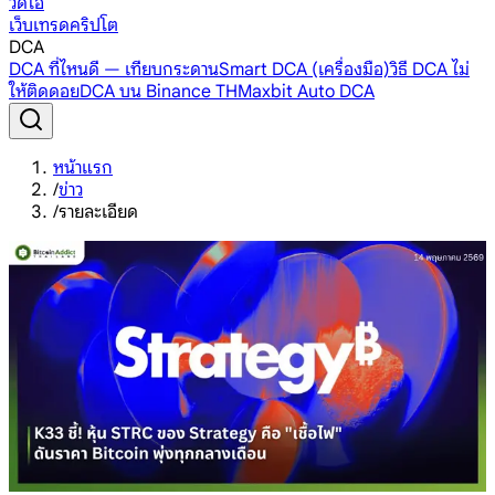
วิดีโอ
เว็บเทรดคริปโต
DCA
DCA ที่ไหนดี — เทียบกระดาน
Smart DCA (เครื่องมือ)
วิธี DCA ไม่
ให้ติดดอย
DCA บน Binance TH
Maxbit Auto DCA
หน้าแรก
/
ข่าว
/
รายละเอียด