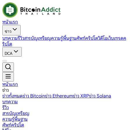
หน้าแรก
ข่าว
บทความ
รีวิว
สารบัญเหรียญ
ความรู้พื้นฐาน
ศัพท์คริปโต
วิดีโอ
เว็บเทรดค
ริปโต
DCA
หน้าแรก
ข่าว
ข่าวทั้งหมด
ข่าว Bitcoin
ข่าว Ethereum
ข่าว XRP
ข่าว Solana
บทความ
รีวิว
สารบัญเหรียญ
ความรู้พื้นฐาน
ศัพท์คริปโต