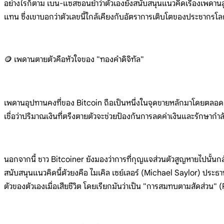
อย่างไรก็ตาม เบน-แซสซอนย้ำว่าตัวเองยังสนับสนุนแนวคิดเรื่องเพดาน
แทน ซึ่งเขาบอกว่าตัวเลขนี้ใกล้เคียงกับอัตราการเติบโตของประชากรโ
🪙 เพดานตายตัวคือหัวใจของ "ทองคำดิจิทัล"
เพดานอุปทานคงที่ของ Bitcoin ถือเป็นหนึ่งในจุดขายหลักมาโดยตลอด
เชื่อว่าปริมาณเงินที่ตรึงตายตัวจะช่วยป้องกันการลดค่าเงินและรักษา
นอกจากนี้ ชาว Bitcoiner ยังมองว่าการที่กุญแจส่วนตัวสูญหายไปนั้นกลั
สนับสนุนแนวคิดนี้ตัวยงคือ ไมเคิล เซย์เลอร์ (Michael Saylor) ประ
ตัวของตัวเองเมื่อเสียชีวิต โดยเรียกมันว่าเป็น "การสมทบตามสัดส่วน" (P