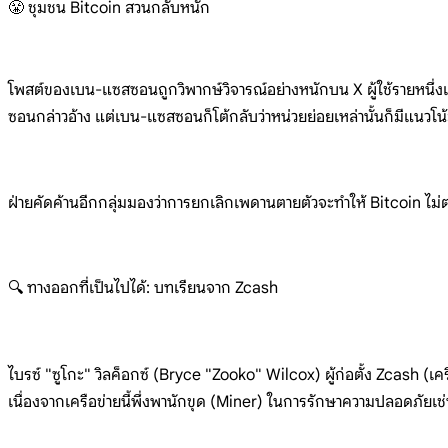
😤 ชุมชน Bitcoin สวนกลับหนัก
โพสต์ของเบน-แซสซอนถูกวิพากษ์วิจารณ์อย่างหนักบน X ผู้ใช้รายหนึ่งแย้ง
ซอนกล่าวอ้าง แต่เบน-แซสซอนก็โต้กลับว่าหน่วยย่อยเหล่านั้นก็มีแนวโน้ม
ฝ่ายคัดค้านอีกกลุ่มมองว่าการยกเลิกเพดานตายตัวจะทำให้ Bitcoin ไม่ต่
🔍 ทางออกที่เป็นไปได้: บทเรียนจาก Zcash
ไบรซ์ "ซูโกะ" วิลค็อกซ์ (Bryce "Zooko" Wilcox) ผู้ก่อตั้ง Zcash 
เนื่องจากเครือข่ายนี้พึ่งพานักขุด (Miner) ในการรักษาความปลอดภัยเช