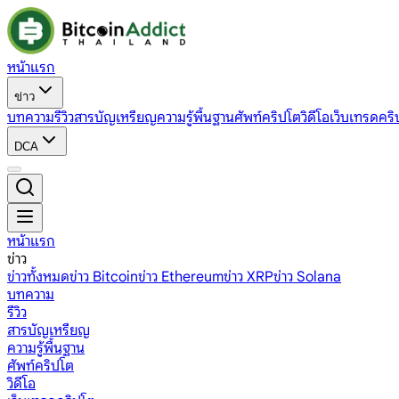
หน้าแรก
ข่าว
บทความ
รีวิว
สารบัญเหรียญ
ความรู้พื้นฐาน
ศัพท์คริปโต
วิดีโอ
เว็บเทรดคริ
DCA
หน้าแรก
ข่าว
ข่าวทั้งหมด
ข่าว Bitcoin
ข่าว Ethereum
ข่าว XRP
ข่าว Solana
บทความ
รีวิว
สารบัญเหรียญ
ความรู้พื้นฐาน
ศัพท์คริปโต
วิดีโอ