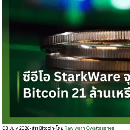
08 July 2026
•
ข่าว Bitcoin
•
โดย
Rawiwarn Owattasanee