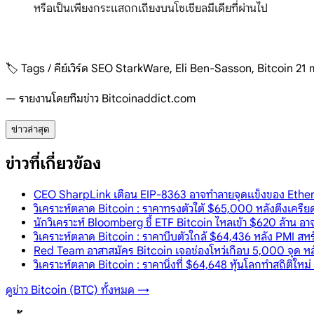
หรือเป็นเพียงกระแสถกเถียงบนโซเชียลมีเดียที่ผ่านไป
🏷️ Tags / คีย์เวิร์ด SEO StarkWare, Eli Ben-Sasson, Bitcoin 21
— รายงานโดยทีมข่าว Bitcoinaddict.com
ข่าวล่าสุด
ข่าวที่เกี่ยวข้อง
CEO SharpLink เตือน EIP-8363 อาจทำลายจุดแข็งของ Ether
วิเคราะห์ตลาด Bitcoin : ราคาทรงตัวใต้ $65,000 หลังตึงเคร
นักวิเคราะห์ Bloomberg ชี้ ETF Bitcoin ไหลเข้า $620 ล้าน อ
วิเคราะห์ตลาด Bitcoin : ราคาบีบตัวใกล้ $64,436 หลัง PMI ส
Red Team อาสาสมัคร Bitcoin เจอช่องโหว่เกือบ 5,000 จุด หล
วิเคราะห์ตลาด Bitcoin : ราคานิ่งที่ $64,648 หุ้นโลกทำสถิติให
ดูข่าว
Bitcoin (BTC)
ทั้งหมด →