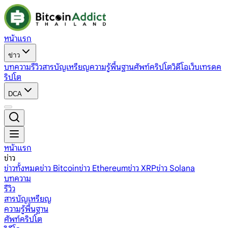
หน้าแรก
ข่าว
บทความ
รีวิว
สารบัญเหรียญ
ความรู้พื้นฐาน
ศัพท์คริปโต
วิดีโอ
เว็บเทรดค
ริปโต
DCA
หน้าแรก
ข่าว
ข่าวทั้งหมด
ข่าว Bitcoin
ข่าว Ethereum
ข่าว XRP
ข่าว Solana
บทความ
รีวิว
สารบัญเหรียญ
ความรู้พื้นฐาน
ศัพท์คริปโต