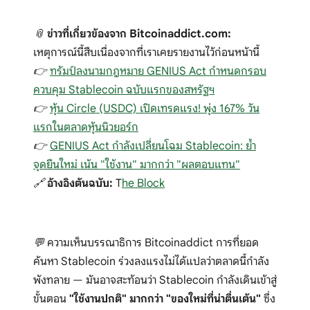
📎
ข่าวที่เกี่ยวข้องจาก Bitcoinaddict.com:
เหตุการณ์นี้สืบเนื่องจากที่เราเคยรายงานไว้ก่อนหน้านี้
👉
ทรัมป์ลงนามกฎหมาย GENIUS Act กำหนดกรอบ
ควบคุม Stablecoin ฉบับแรกของสหรัฐฯ
👉
หุ้น Circle (USDC) เปิดเทรดแรง! พุ่ง 167% วัน
แรกในตลาดหุ้นนิวยอร์ก
👉
GENIUS Act กำลังเปลี่ยนโฉม Stablecoin: ย้ำ
จุดยืนใหม่ เน้น "ใช้งาน" มากกว่า "ผลตอบแทน"
🔗
อ้างอิงต้นฉบับ:
T
he Block
💬 ความเห็นบรรณาธิการ Bitcoinaddict การที่ยอด
ค้นหา Stablecoin ร่วงลงแรงไม่ได้แปลว่าตลาดนี้กำลัง
พังทลาย — มันอาจสะท้อนว่า Stablecoin กำลังเดินเข้าสู่
ขั้นตอน
"ใช้งานปกติ" มากกว่า "ของใหม่ที่น่าตื่นเต้น"
ซึ่ง