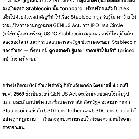
การอ่านสัญญาณนี้ชี้ไปในทิศทางเดียว:
กลุ่มนักลงทุนรายย่อยที่พร้อม
จะเข้าตลาด Stablecoin นั้น "onboard" เรียบร้อยแล้ว
ปี 2568
เต็มไปด้วยตัวเร่งสำคัญที่ทำให้เรื่อง Stablecoin ถูกรับรู้ในวงกว้าง ไม่
ว่าจะเป็นการผ่านกฎหมาย GENIUS Act, การ IPO ของ Circle
(บริษัทผู้ออกเหรียญ USDC Stablecoin สกุลดอลลาร์ที่ใหญ่อันดับ
สองของโลก) และกระแสธนาคารสหรัฐฯ ประกาศจะออก Stablecoin
ของตัวเอง — ทั้งหมดนี้
ถูกตลาดรับรู้และ "ราคาเข้าไปแล้ว" (priced
in)
ในช่วงที่ผ่านมา
อย่างไรก็ตาม ยังมีตัวแปรสำคัญที่ต้องจับตาคือ
ไตรมาสที่ 4 ของปี
พ.ศ. 2569
ซึ่งเป็นช่วงที่ GENIUS Act จะเริ่มมีผลบังคับใช้เต็มรูป
แบบ และเป็นหน้าต่างแรกที่ธนาคารพาณิชย์สหรัฐฯ จะสามารถออก
Stablecoin แข่งกับ USDT ของ Tether และ USDC ของ Circle ได้
อย่างถูกกฎหมาย — นั่นอาจจุดประกายรอบใหม่ของความสนใจจาก
สาธารณชน