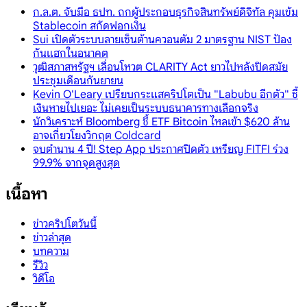
ก.ล.ต. จับมือ ธปท. ถกผู้ประกอบธุรกิจสินทรัพย์ดิจิทัล คุมเข้ม
Stablecoin สกัดฟอกเงิน
Sui เปิดตัวระบบลายเซ็นต้านควอนตัม 2 มาตรฐาน NIST ป้อง
กันแฮกในอนาคต
วุฒิสภาสหรัฐฯ เลื่อนโหวต CLARITY Act ยาวไปหลังปิดสมัย
ประชุมเดือนกันยายน
Kevin O'Leary เปรียบกระแสคริปโตเป็น "Labubu อีกตัว" ชี้
เงินหายไปเยอะ ไม่เคยเป็นระบบธนาคารทางเลือกจริง
นักวิเคราะห์ Bloomberg ชี้ ETF Bitcoin ไหลเข้า $620 ล้าน
อาจเกี่ยวโยงวิกฤต Coldcard
จบตำนาน 4 ปี! Step App ประกาศปิดตัว เหรียญ FITFI ร่วง
99.9% จากจุดสูงสุด
เนื้อหา
ข่าวคริปโตวันนี้
ข่าวล่าสุด
บทความ
รีวิว
วิดีโอ