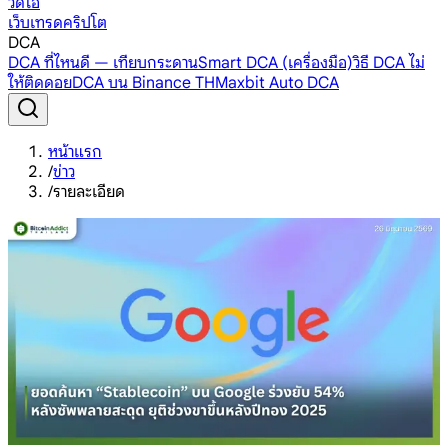
วิดีโอ
เว็บเทรดคริปโต
DCA
DCA ที่ไหนดี — เทียบกระดาน
Smart DCA (เครื่องมือ)
วิธี DCA ไม่
ให้ติดดอย
DCA บน Binance TH
Maxbit Auto DCA
หน้าแรก
/
ข่าว
/
รายละเอียด