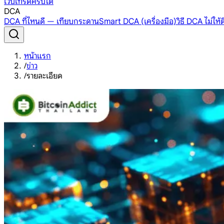
เว็บเทรดคริปโต
DCA
DCA ที่ไหนดี — เทียบกระดาน
Smart DCA (เครื่องมือ)
วิธี DCA ไม่ให
หน้าแรก
/
ข่าว
/
รายละเอียด