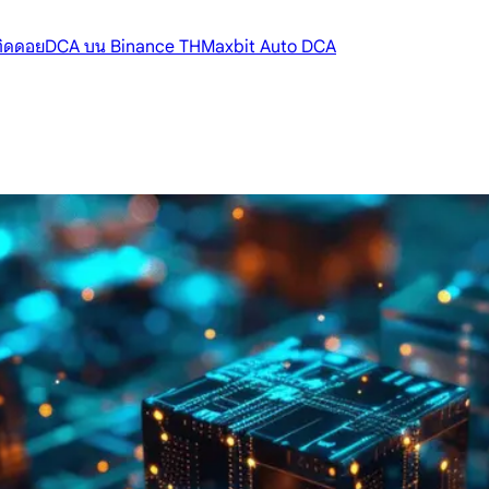
้ติดดอย
DCA บน Binance TH
Maxbit Auto DCA