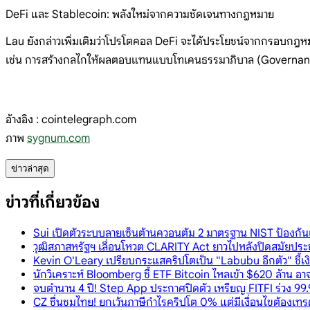
DeFi และ Stablecoin: พลังใหม่จากความชัดเจนทางกฎหมาย
Lau ยังกล่าวเพิ่มเติมว่าโปรโตคอล DeFi จะได้ประโยชน์จากกรอบกฎหม
เช่น การสร้างกลไกให้ผลตอบแทนแบบโทเคนธรรมาภิบาล (Governan
อ้างอิง : cointelegraph.com
ภาพ
sygnum.com
ข่าวล่าสุด
ข่าวที่เกี่ยวข้อง
Sui เปิดตัวระบบลายเซ็นต้านควอนตัม 2 มาตรฐาน NIST ป้องก
วุฒิสภาสหรัฐฯ เลื่อนโหวต CLARITY Act ยาวไปหลังปิดสมัยประ
Kevin O'Leary เปรียบกระแสคริปโตเป็น "Labubu อีกตัว" ชี้เ
นักวิเคราะห์ Bloomberg ชี้ ETF Bitcoin ไหลเข้า $620 ล้าน อ
จบตำนาน 4 ปี! Step App ประกาศปิดตัว เหรียญ FITFI ร่วง 99.
CZ ชื่นชมไทย! ยกเว้นภาษีกำไรคริปโต 0% แต่มีเงื่อนไขต้องเทรด