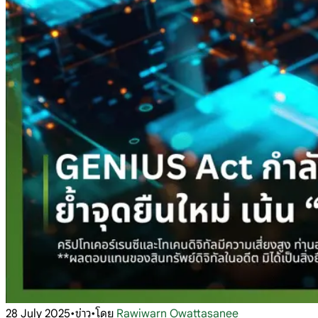
28 July 2025
•
ข่าว
•
โดย
Rawiwarn Owattasanee