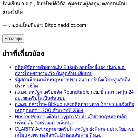
ร้องเรียน ก.ล.ต., สินทรัพย์ดิจิทัล, คุ้มครองผู้ลงทุน, ตลาดทุนไทย,
ข่าวคริปโต
— รายงานโดยทีมข่าว Bitcoinaddict.com
ข่าวล่าสุด
ข่าวที่เกี่ยวข้อง
อดีตผู้จัดการฝ่ายการเงิน Bitkub ออกโรงชี้แจง ปมก.ล.ต.
กล่าวโทษรายงานเท็จ ยันลูกค้าไม่เสียหาย
รัฐสภาเมียนมาผ่านกฎหมายปราบสแกมคริปโต โทษสูงสุดถึง
ประหารชีวิต
ก.ล.ต. สหรัฐฯ เตรียมจัด Roundtable ก.ย. นี้ ถกเทรดหุ้น 24
ชม. ยกคริปโตเป็นต้นแบบ
ก.ล.ต. กล่าวโทษ Bitkub และอดีตกรรมการ 2 ราย ปมแจ้งเท็จ
เหตุถูกแฮก 1,700 ล้านบาทปี 2564
Hester Peirce เตือน Crypto Vault เข้าข่ายกฎหมายหลัก
ทรัพย์ ลั่น "จะร่วงอย่างเจ็บปวด"
CLARITY Act กฎหมายคริปโตสหรัฐฯ ยังติดหล่มปมจริยธรรม
เดโมแครตขวางดีลทรัมป์ ก่อนเส้นตาย 7 ส.ค.