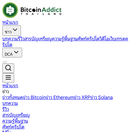
หน้าแรก
ข่าว
บทความ
รีวิว
สารบัญเหรียญ
ความรู้พื้นฐาน
ศัพท์คริปโต
วิดีโอ
เว็บเทรดค
ริปโต
DCA
หน้าแรก
ข่าว
ข่าวทั้งหมด
ข่าว Bitcoin
ข่าว Ethereum
ข่าว XRP
ข่าว Solana
บทความ
รีวิว
สารบัญเหรียญ
ความรู้พื้นฐาน
ศัพท์คริปโต