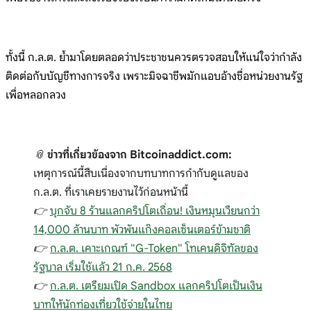
ทั้งนี้ ก.ล.ต. ย้ำมาโดยตลอดว่าประชาชนควรตรวจสอบให้แน่ใจว่ากำลัง
ติดต่อกับบัญชีทางการจริง เพราะมิจฉาชีพมักแอบอ้างชื่อหน่วยงานรัฐ
เพื่อหลอกลวง
📎
ข่าวที่เกี่ยวข้องจาก Bitcoinaddict.com:
เหตุการณ์นี้สืบเนื่องจากบทบาทการกำกับดูแลของ
ก.ล.ต. ที่เราเคยรายงานไว้ก่อนหน้านี้
👉
บุกจับ 8 ร้านแลกคริปโตเถื่อน! เงินหมุนเวียนกว่า
14,000 ล้านบาท พัวพันแก๊งคอลเซ็นเตอร์ข้ามชาติ
👉
ก.ล.ต. เคาะเกณฑ์ "G-Token" โทเคนดิจิทัลของ
รัฐบาล เริ่มใช้แล้ว 21 ก.ค. 2568
👉
ก.ล.ต. เตรียมเปิด Sandbox แลกคริปโตเป็นเงิน
บาทให้นักท่องเที่ยวใช้จ่ายในไทย