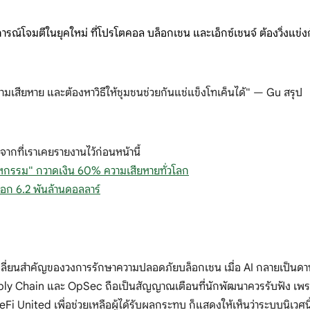
์โจมตีในยุคใหม่ ที่โปรโตคอล บล็อกเชน และเอ็กซ์เชนจ์ ต้องวิ่งแข่งกับ
ามเสียหาย และต้องหาวิธีให้ชุมชนช่วยกันแช่แข็งโทเค็นได้" — Gu สรุป
งจากที่เราเคยรายงานไว้ก่อนหน้านี้
าหกรรม" กวาดเงิน 60% ความเสียหายทั่วโลก
อก 6.2 พันล้านดอลลาร์
ลี่ยนสำคัญของวงการรักษาความปลอดภัยบล็อกเชน เมื่อ AI กลายเป็นดา
pply Chain และ OpSec ถือเป็นสัญญาณเตือนที่นักพัฒนาควรรับฟัง เพร
eFi United เพื่อช่วยเหลือผู้ได้รับผลกระทบ ก็แสดงให้เห็นว่าระบบนิเวศนี