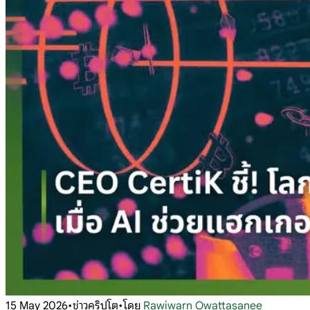
15 May 2026
•
ข่าวคริปโต
•
โดย
Rawiwarn Owattasanee