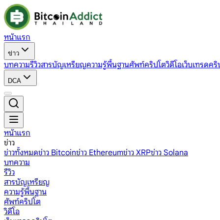
หน้าแรก
ข่าว
บทความ
รีวิว
สารบัญเหรียญ
ความรู้พื้นฐาน
ศัพท์คริปโต
วิดีโอ
เว็บเทรดคริ
DCA
หน้าแรก
ข่าว
ข่าวทั้งหมด
ข่าว Bitcoin
ข่าว Ethereum
ข่าว XRP
ข่าว Solana
บทความ
รีวิว
สารบัญเหรียญ
ความรู้พื้นฐาน
ศัพท์คริปโต
วิดีโอ