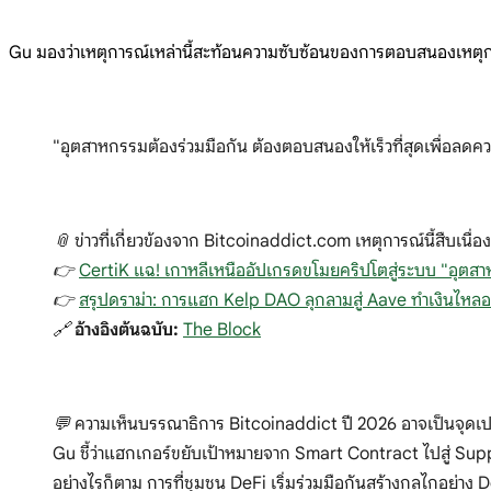
Gu มองว่าเหตุการณ์เหล่านี้สะท้อนความซับซ้อนของการตอบสนองเหตุการณ
"อุตสาหกรรมต้องร่วมมือกัน ต้องตอบสนองให้เร็วที่สุดเพื่อลดคว
📎 ข่าวที่เกี่ยวข้องจาก Bitcoinaddict.com เหตุการณ์นี้สืบเนื่อ
👉
CertiK แฉ! เกาหลีเหนืออัปเกรดขโมยคริปโตสู่ระบบ "อุตส
👉
สรุปดราม่า: การแฮก Kelp DAO ลุกลามสู่ Aave ทำเงินไหลอ
🔗
อ้างอิงต้นฉบับ:
The Block
💬 ความเห็นบรรณาธิการ Bitcoinaddict ปี 2026 อาจเป็นจุดเป
Gu ชี้ว่าแฮกเกอร์ขยับเป้าหมายจาก Smart Contract ไปสู่ Su
อย่างไรก็ตาม การที่ชุมชน DeFi เริ่มร่วมมือกันสร้างกลไกอย่าง D