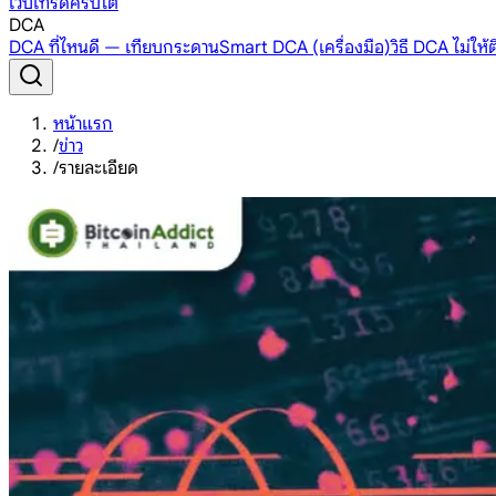
เว็บเทรดคริปโต
DCA
DCA ที่ไหนดี — เทียบกระดาน
Smart DCA (เครื่องมือ)
วิธี DCA ไม่ให
หน้าแรก
/
ข่าว
/
รายละเอียด