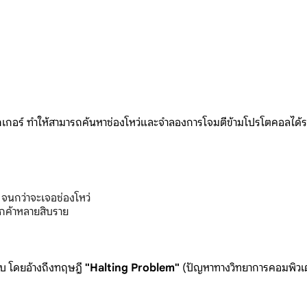
กเกอร์ ทำให้สามารถค้นหาช่องโหว่และจำลองการโจมตีข้ามโปรโตคอลได้รวดเร็
จนกว่าจะเจอช่องโหว่
กค้าหลายสิบราย
บบ โดยอ้างถึงทฤษฎี
"Halting Problem"
(ปัญหาทางวิทยาการคอมพิวเต