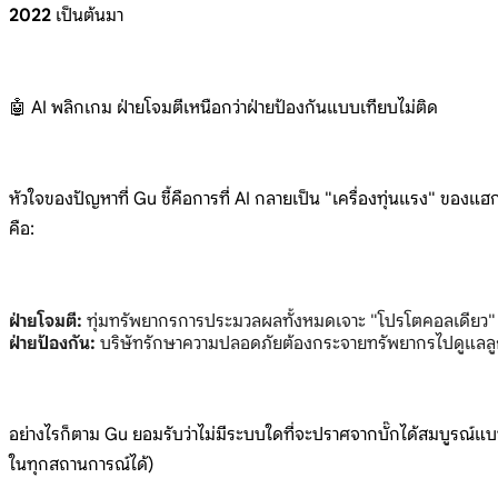
2022
เป็นต้นมา
🤖 AI พลิกเกม ฝ่ายโจมตีเหนือกว่าฝ่ายป้องกันแบบเทียบไม่ติด
หัวใจของปัญหาที่ Gu ชี้คือการที่ AI กลายเป็น "เครื่องทุ่นแรง" ของแฮ
คือ:
ฝ่ายโจมตี:
ทุ่มทรัพยากรการประมวลผลทั้งหมดเจาะ "โปรโตคอลเดียว" 
ฝ่ายป้องกัน:
บริษัทรักษาความปลอดภัยต้องกระจายทรัพยากรไปดูแลลู
อย่างไรก็ตาม Gu ยอมรับว่าไม่มีระบบใดที่จะปราศจากบั๊กได้สมบูรณ์แ
ในทุกสถานการณ์ได้)