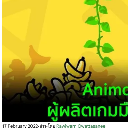
17 February 2022
•
ข่าว
•
โดย
Rawiwarn Owattasanee