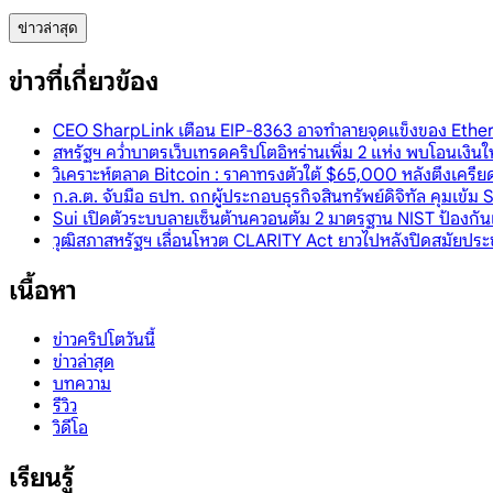
ข่าวล่าสุด
ข่าวที่เกี่ยวข้อง
CEO SharpLink เตือน EIP-8363 อาจทำลายจุดแข็งของ Ether
สหรัฐฯ คว่ำบาตรเว็บเทรดคริปโตอิหร่านเพิ่ม 2 แห่ง พบโอนเงินใ
วิเคราะห์ตลาด Bitcoin : ราคาทรงตัวใต้ $65,000 หลังตึงเคร
ก.ล.ต. จับมือ ธปท. ถกผู้ประกอบธุรกิจสินทรัพย์ดิจิทัล คุมเข้
Sui เปิดตัวระบบลายเซ็นต้านควอนตัม 2 มาตรฐาน NIST ป้องก
วุฒิสภาสหรัฐฯ เลื่อนโหวต CLARITY Act ยาวไปหลังปิดสมัยประ
เนื้อหา
ข่าวคริปโตวันนี้
ข่าวล่าสุด
บทความ
รีวิว
วิดีโอ
เรียนรู้