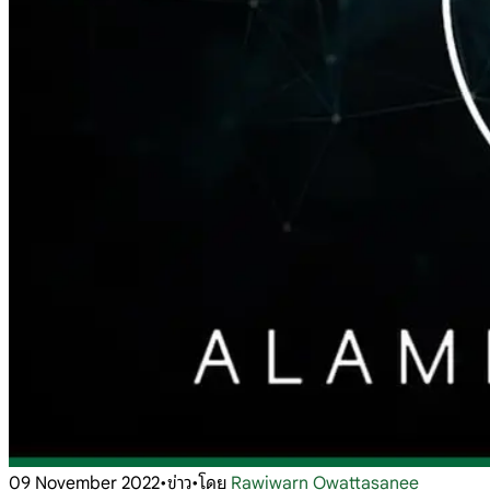
09 November 2022
•
ข่าว
•
โดย
Rawiwarn Owattasanee