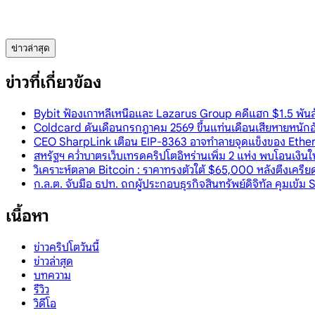
ข่าวล่าสุด
ข่าวที่เกี่ยวข้อง
Bybit ฟ้องเกาหลีเหนือและ Lazarus Group คดีแฮก $1.5 พันล้า
Coldcard ดันเดือนกรกฎาคม 2569 ขึ้นแท่นเดือนเสียหายหนักอั
CEO SharpLink เตือน EIP-8363 อาจทำลายจุดแข็งของ Ether
สหรัฐฯ คว่ำบาตรเว็บเทรดคริปโตอิหร่านเพิ่ม 2 แห่ง พบโอนเงินใ
วิเคราะห์ตลาด Bitcoin : ราคาทรงตัวใต้ $65,000 หลังตึงเคร
ก.ล.ต. จับมือ ธปท. ถกผู้ประกอบธุรกิจสินทรัพย์ดิจิทัล คุมเข้
เนื้อหา
ข่าวคริปโตวันนี้
ข่าวล่าสุด
บทความ
รีวิว
วิดีโอ