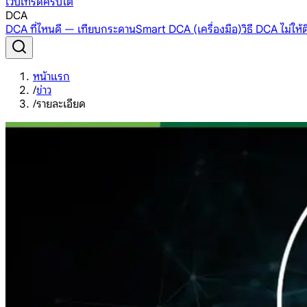
เว็บเทรดคริปโต
DCA
DCA ที่ไหนดี — เทียบกระดาน
Smart DCA (เครื่องมือ)
วิธี DCA ไม่ให
หน้าแรก
/
ข่าว
/
รายละเอียด