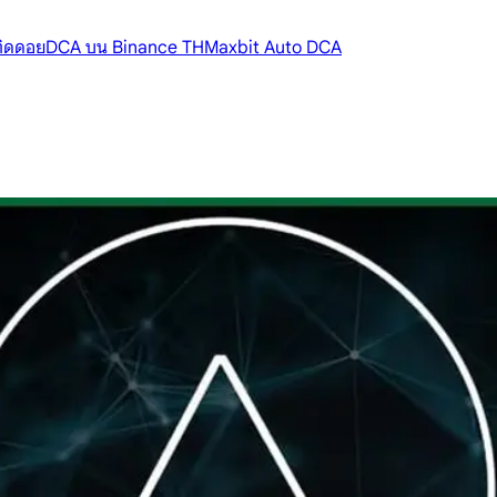
้ติดดอย
DCA บน Binance TH
Maxbit Auto DCA