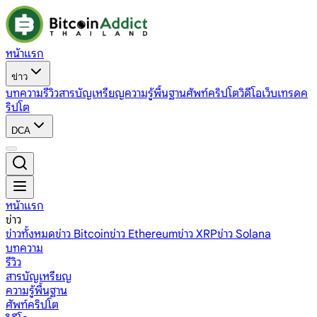
หน้าแรก
ข่าว
บทความ
รีวิว
สารบัญเหรียญ
ความรู้พื้นฐาน
ศัพท์คริปโต
วิดีโอ
เว็บเทรดค
ริปโต
DCA
หน้าแรก
ข่าว
ข่าวทั้งหมด
ข่าว Bitcoin
ข่าว Ethereum
ข่าว XRP
ข่าว Solana
บทความ
รีวิว
สารบัญเหรียญ
ความรู้พื้นฐาน
ศัพท์คริปโต