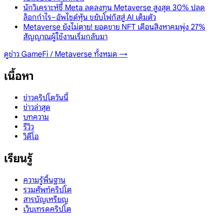
นักวิเคราะห์ชี้ Meta ลดลงทุน Metaverse สูงสุด 30% ปลด
ล็อกกำไร–อัพไซด์หุ้น ขยับโฟกัสสู่ AI เต็มตัว
Metaverse ยังไม่ตาย! ยอดขาย NFT เดือนสิงหาคมพุ่ง 27%
สัญญาณผู้ใช้งานเริ่มกลับมา
ดูข่าว
GameFi / Metaverse
ทั้งหมด →
เนื้อหา
ข่าวคริปโตวันนี้
ข่าวล่าสุด
บทความ
รีวิว
วิดีโอ
เรียนรู้
ความรู้พื้นฐาน
รวมศัพท์คริปโต
สารบัญเหรียญ
เว็บเทรดคริปโต