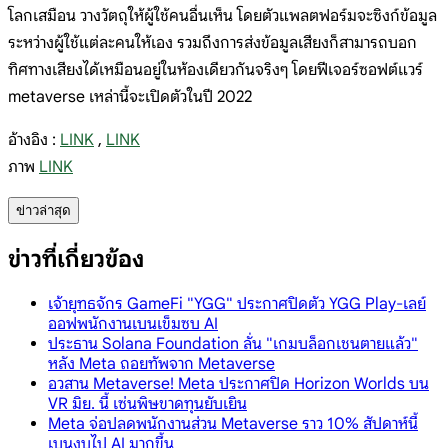
โลกเสมือน วางวัตถุให้ผู้ใช้คนอื่นเห็น โดยตัวแพลตฟอร์มจะซิงก์ข้อมูล
ระหว่างผู้ใช้แต่ละคนให้เอง รวมถึงการส่งข้อมูลเสียงก็สามารถบอก
ทิศทางเสียงได้เหมือนอยู่ในห้องเดียวกันจริงๆ โดยฟีเจอร์ซอฟต์แวร์
metaverse เหล่านี้จะเปิดตัวในปี 2022
อ้างอิง :
LINK
,
LINK
ภาพ
LINK
ข่าวล่าสุด
ข่าวที่เกี่ยวข้อง
เจ้ายุทธจักร GameFi "YGG" ประกาศปิดตัว YGG Play-เลย์
ออฟพนักงานเบนเข็มซบ AI
ประธาน Solana Foundation ลั่น "เกมบล็อกเชนตายแล้ว"
หลัง Meta ถอยทัพจาก Metaverse
อวสาน Metaverse! Meta ประกาศปิด Horizon Worlds บน
VR มิย. นี้ เซ่นพิษขาดทุนยับเยิน
Meta จ่อปลดพนักงานส่วน Metaverse ราว 10% สัปดาห์นี้
เบนงบไป AI มากขึ้น