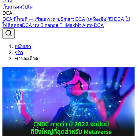
วิดีโอ
เว็บเทรดคริปโต
DCA
DCA ที่ไหนดี — เทียบกระดาน
Smart DCA (เครื่องมือ)
วิธี DCA ไม่
ให้ติดดอย
DCA บน Binance TH
Maxbit Auto DCA
หน้าแรก
/
ข่าว
/
รายละเอียด