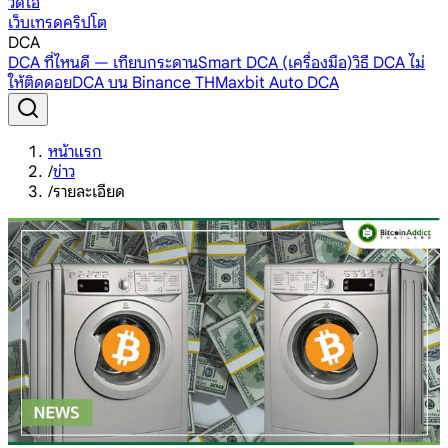
วิดีโอ
เว็บเทรดคริปโต
DCA
DCA ที่ไหนดี — เทียบกระดาน
Smart DCA (เครื่องมือ)
วิธี DCA ไม่
ให้ติดดอย
DCA บน Binance TH
Maxbit Auto DCA
หน้าแรก
/
ข่าว
/
รายละเอียด