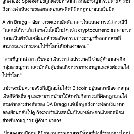
ลูกค้าของ Spieker ยังถูกตั้งข้อหาจากการก่ออาชญากรรมต่าง ๆ รวม
ถึงการดำเนินงานของตลาดยาเสพติดที่ผิดกฎหมายบนเว็บมืด
Alvin Bragg – อัยการเขตแมนฮัตตัน กล่าวในแถลงการณ์ว่ากรณีนี้
“แสดงให้เราเห็นว่าเทคโนโลยีใหม่ ๆ เช่น cryptocurrencies สามารถ
กลายเป็นตัวขับเคลื่อนหลักของกิจกรรมทางอาญาที่หลากหลายที่
สามารถแพร่กระจายไปทั่วโลกได้อย่างง่ายดาย”
"ตามที่ถูกกล่าวหา เว็บฟอกเงินระหว่างประเทศนี้ ช่วยผู้ค้ายาเสพติด
กลุ่มอาชญากร และนักต้มตุ๋นซ่อนกิจกรรมทางอาญาและส่งต่อรายได้
ไปทั่วโลก"
แม้ว่าจะเป็นความจริงที่ปฏิเสธไม่ได้ว่า Bitcoin อยู่นอกเหนือจากสกุล
เงินดิจิทัลอื่น ๆ และสามารถนำมาใช้สำหรับกิจกรรมที่ผิดกฎหมายได้
ตามคำกล่าวข้างต้นของ DA Bragg แต่เมื่อพูดถึงการฟอกเงิน หาก
ลองย้อนกลับไปดู ก็จะพบว่าเงินสดนั้นเป็นแหล่งฟอกเงินยอดนิยม
สำหรับอาชญากร ผู้ค้ายา ฆาตกร
เมื่อสองสามปีก่อน ก็มีรายงานจากเอกสารรั่วไหลที่บ่งชี้ว่าธนาคารใหญ่