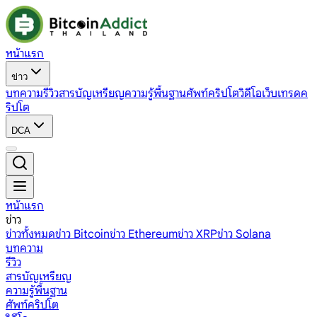
หน้าแรก
ข่าว
บทความ
รีวิว
สารบัญเหรียญ
ความรู้พื้นฐาน
ศัพท์คริปโต
วิดีโอ
เว็บเทรดค
ริปโต
DCA
หน้าแรก
ข่าว
ข่าวทั้งหมด
ข่าว Bitcoin
ข่าว Ethereum
ข่าว XRP
ข่าว Solana
บทความ
รีวิว
สารบัญเหรียญ
ความรู้พื้นฐาน
ศัพท์คริปโต