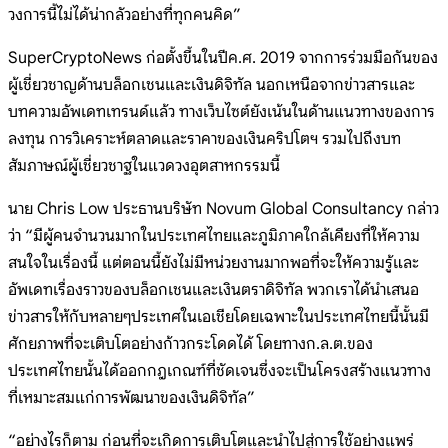
วงการนี้ไม่ได้น่ากลัวอย่างที่ทุกคนคิด”
SuperCryptoNews ก่อตั้งขึ้นในปีค.ศ. 2019 จากการร่วมมือกันของ
ผู้เชี่ยวชาญด้านบล็อกเชนและเงินดิจิทัล นอกเหนือจากข่าวสารและ
บทความอัพเดทเทรนด์แล้ว ทางเว็บไซต์ยังเน้นในด้านแนวทางของการ
ลงทุน การวิเคราะห์ตลาดและราคาของเงินคริปโตฯ รวมไปถึงบท
สัมภาษณ์ผู้เชี่ยวชาฐในแวดวงอุตสาหกรรมนี้
นาย Chris Low ประธานบริษัท Novum Global Consultancy กล่าว
ว่า “มีผู้คนจำนวนมากในประเทศไทยและภูมิภาคใกล้เคียงที่ให้ความ
สนใจในเรื่องนี้ แต่ตอนนี้ยังไม่มีหน่วยงานมากพอที่จะให้ความรู้และ
อัพเดทเรื่องราวของบล็อกเชนและเงินตราดิจิทัล พวกเราได้นำเสนอ
ข่าวสารให้กับหลายๆประเทศในเอเชียโดยเฉพาะในประเทศไทยนี้นั้นมี
ศักยภาพที่จะเติบโตอย่างก้าวกระโดดได้ โดยทางก.ล.ต.ของ
ประเทศไทยนั้นได้ออกกฎเกณฑ์ที่ชัดเจนซึ่งจะเป็นโครงสร้างแนวทาง
ที่เหมาะสมแก่การพัฒนาของเงินดิจิทัล”
“อย่างไรก็ตาม ก่อนที่จะเกิดการเติบโตและนำไปสู่การใช้อย่างแพร่