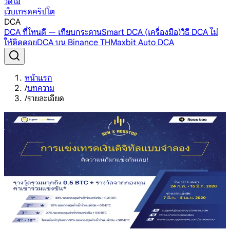
วิดีโอ
เว็บเทรดคริปโต
DCA
DCA ที่ไหนดี — เทียบกระดาน
Smart DCA (เครื่องมือ)
วิธี DCA ไม่
ให้ติดดอย
DCA บน Binance TH
Maxbit Auto DCA
หน้าแรก
/
บทความ
/
รายละเอียด