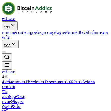
หน้าแรก
ข่าว
บทความ
รีวิว
สารบัญเหรียญ
ความรู้พื้นฐาน
ศัพท์คริปโต
วิดีโอ
เว็บเทรดค
ริปโต
DCA
หน้าแรก
ข่าว
ข่าวทั้งหมด
ข่าว Bitcoin
ข่าว Ethereum
ข่าว XRP
ข่าว Solana
บทความ
รีวิว
สารบัญเหรียญ
ความรู้พื้นฐาน
ศัพท์คริปโต