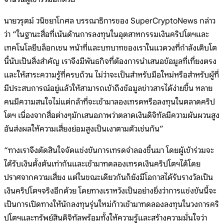
นายวรุตม์ วนิชยาโกศล บรรณาธิการของ SuperCryptoNews กล่าว
ว่า “ในฐานะสื่อที่เน้นด้านการลงทุนในอุตสาหกรรมเงินคริปโตฯและ
เทคโนโลยีบล็อกเชน หน้าที่และบทบาทของเราในแวดวงที่กำลังเติบโต
นี้นับเป็นสิ่งสำคัญ เราจึงมีพันธกิจที่ต้องการนำเสนอข้อมูลที่เที่ยงตรง
และให้สาระความรู้ที่ครบถ้วน ไม่ว่าจะเป็นสำหรับมือใหม่หรือสำหรับผู้ที่
มีประสบการณ์อยู่แล้วให้สามารถเข้าถึงข้อมูลข่าวสารได้ง่ายขึ้น หลาย
คนมีความสนใจไม่แต่กล้าที่จะเข้ามาลองเทรดหรือลงทุนในตลาดคริป
โตฯ เนื่องจากสื่อต่างๆมักเสนอภาพว่าตลาดเงินดิจิทัลมีความผันผวนสูง
อันส่งผลให้ความเสี่ยงย่อมสูงเป็นเงาตามตัวเช่นกัน”
“ทางเราจึงตัดสินใจจัดแข่งขันการเทรดจำลองขึ้นมา โดยผู้เข้าร่วมจะ
ได้รับเงินตั้งต้นเท่ากันและเข้ามาทดลองเทรดเงินคริปโตฯได้โดย
ปราศจากความเสี่ยง แต่ในขณะเดียวกันก็ยังมีโอกาสได้รับรางวัลเป็น
เงินคริปโตฯจริงอีกด้วย โดยทางเราหวังเป็นอย่างยิ่งว่าการแข่งขันนี้จะ
เป็นการเปิดทางให้นักลงทุนรุ่นใหม่ก้าวเข้ามาทดลองลงทุนในวงการคริ
ปโตฯและทรัพย์สินดิจิทัลพร้อมทั้งให้ความรู้และสร้างความมั่นใจว่า