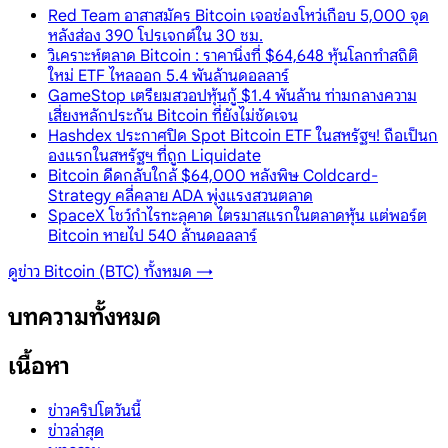
Red Team อาสาสมัคร Bitcoin เจอช่องโหว่เกือบ 5,000 จุด
หลังส่อง 390 โปรเจกต์ใน 30 ชม.
วิเคราะห์ตลาด Bitcoin : ราคานิ่งที่ $64,648 หุ้นโลกทำสถิติ
ใหม่ ETF ไหลออก 5.4 พันล้านดอลลาร์
GameStop เตรียมสวอปหุ้นกู้ $1.4 พันล้าน ท่ามกลางความ
เสี่ยงหลักประกัน Bitcoin ที่ยังไม่ชัดเจน
Hashdex ประกาศปิด Spot Bitcoin ETF ในสหรัฐฯ! ถือเป็นก
องแรกในสหรัฐฯ ที่ถูก Liquidate
Bitcoin ดีดกลับใกล้ $64,000 หลังพิษ Coldcard-
Strategy คลี่คลาย ADA พุ่งแรงสวนตลาด
SpaceX โชว์กำไรทะลุคาด ไตรมาสแรกในตลาดหุ้น แต่พอร์ต
Bitcoin หายไป 540 ล้านดอลลาร์
ดูข่าว
Bitcoin (BTC)
ทั้งหมด →
บทความทั้งหมด
เนื้อหา
ข่าวคริปโตวันนี้
ข่าวล่าสุด