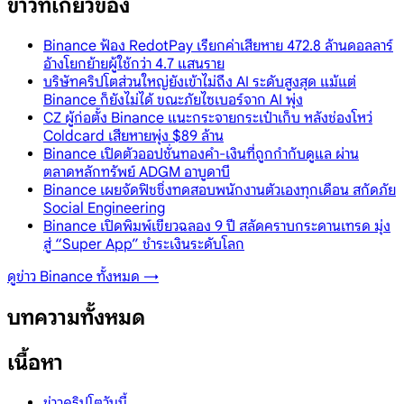
ข่าวที่เกี่ยวข้อง
Binance ฟ้อง RedotPay เรียกค่าเสียหาย 472.8 ล้านดอลลาร์
อ้างโยกย้ายผู้ใช้กว่า 4.7 แสนราย
บริษัทคริปโตส่วนใหญ่ยังเข้าไม่ถึง AI ระดับสูงสุด แม้แต่
Binance ก็ยังไม่ได้ ขณะภัยไซเบอร์จาก AI พุ่ง
CZ ผู้ก่อตั้ง Binance แนะกระจายกระเป๋าเก็บ หลังช่องโหว่
Coldcard เสียหายพุ่ง $89 ล้าน
Binance เปิดตัวออปชั่นทองคำ-เงินที่ถูกกำกับดูแล ผ่าน
ตลาดหลักทรัพย์ ADGM อาบูดาบี
Binance เผยจัดฟิชชิ่งทดสอบพนักงานตัวเองทุกเดือน สกัดภัย
Social Engineering
Binance เปิดพิมพ์เขียวฉลอง 9 ปี สลัดคราบกระดานเทรด มุ่ง
สู่ “Super App” ชำระเงินระดับโลก
ดูข่าว
Binance
ทั้งหมด →
บทความทั้งหมด
เนื้อหา
ข่าวคริปโตวันนี้