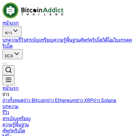
หน้าแรก
ข่าว
บทความ
รีวิว
สารบัญเหรียญ
ความรู้พื้นฐาน
ศัพท์คริปโต
วิดีโอ
เว็บเทรดค
ริปโต
DCA
หน้าแรก
ข่าว
ข่าวทั้งหมด
ข่าว Bitcoin
ข่าว Ethereum
ข่าว XRP
ข่าว Solana
บทความ
รีวิว
สารบัญเหรียญ
ความรู้พื้นฐาน
ศัพท์คริปโต