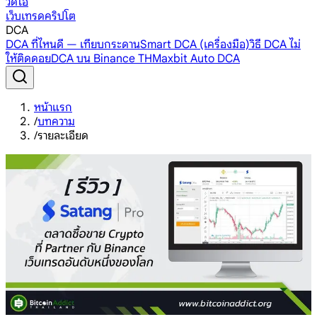
วิดีโอ
เว็บเทรดคริปโต
DCA
DCA ที่ไหนดี — เทียบกระดาน
Smart DCA (เครื่องมือ)
วิธี DCA ไม่
ให้ติดดอย
DCA บน Binance TH
Maxbit Auto DCA
หน้าแรก
/
บทความ
/
รายละเอียด