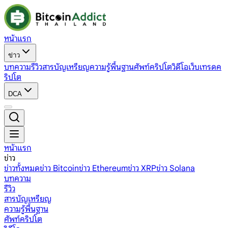
หน้าแรก
ข่าว
บทความ
รีวิว
สารบัญเหรียญ
ความรู้พื้นฐาน
ศัพท์คริปโต
วิดีโอ
เว็บเทรดค
ริปโต
DCA
หน้าแรก
ข่าว
ข่าวทั้งหมด
ข่าว Bitcoin
ข่าว Ethereum
ข่าว XRP
ข่าว Solana
บทความ
รีวิว
สารบัญเหรียญ
ความรู้พื้นฐาน
ศัพท์คริปโต