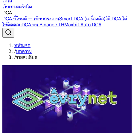
วิดีโอ
เว็บเทรดคริปโต
DCA
DCA ที่ไหนดี — เทียบกระดาน
Smart DCA (เครื่องมือ)
วิธี DCA ไม่
ให้ติดดอย
DCA บน Binance TH
Maxbit Auto DCA
หน้าแรก
/
บทความ
/
รายละเอียด