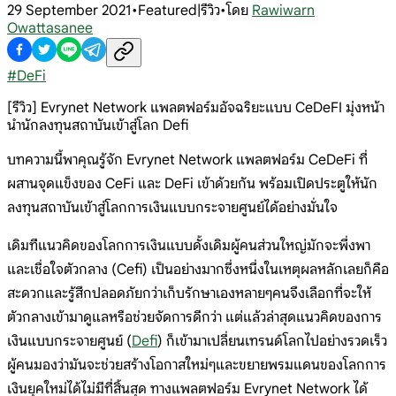
29 September 2021
•
Featured|รีวิว
•
โดย
Rawiwarn
Owattasanee
#
DeFi
[รีวิว] Evrynet Network แพลตฟอร์มอัจฉริยะแบบ CeDeFI มุ่งหน้า
นำนักลงทุนสถาบันเข้าสู่โลก Defi
บทความนี้พาคุณรู้จัก Evrynet Network แพลตฟอร์ม CeDeFi ที่
ผสานจุดแข็งของ CeFi และ DeFi เข้าด้วยกัน พร้อมเปิดประตูให้นัก
ลงทุนสถาบันเข้าสู่โลกการเงินแบบกระจายศูนย์ได้อย่างมั่นใจ
เดิมทีแนวคิดของโลกการเงินแบบดั้งเดิมผู้คนส่วนใหญ่มักจะพึ่งพา
และเชื่อใจตัวกลาง (Cefi) เป็นอย่างมากซึ่งหนึ่งในเหตุผลหลักเลยก็คือ
สะดวกและรู้สึกปลอดภัยกว่าเก็บรักษาเองหลายๆคนจึงเลือกที่จะให้
ตัวกลางเข้ามาดูแลหรือช่วยจัดการดีกว่า แต่แล้วล่าสุดแนวคิดของการ
เงินแบบกระจายศูนย์ (
Defi
) ก็เข้ามาเปลี่ยนเทรนด์โลกไปอย่างรวดเร็ว
ผู้คนมองว่ามันจะช่วยสร้างโอกาสใหม่ๆและขยายพรมแดนของโลกการ
เงินยุคใหม่ได้ไม่มีที่สิ้นสุด ทางแพลตฟอร์ม Evrynet Network ได้