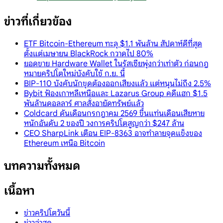
ข่าวที่เกี่ยวข้อง
ETF Bitcoin-Ethereum ทะลุ $1.1 พันล้าน สัปดาห์ดีที่สุด
ตั้งแต่เมษายน BlackRock กวาดไป 80%
ยอดขาย Hardware Wallet ในรัสเซียพุ่งกว่าเท่าตัว ก่อนกฎ
หมายคริปโตใหม่บังคับใช้ ก.ย. นี้
BIP-110 บังคับนักขุดต้องออกเสียงแล้ว แต่หนุนไม่ถึง 2.5%
Bybit ฟ้องเกาหลีเหนือและ Lazarus Group คดีแฮก $1.5
พันล้านดอลลาร์ ศาลสั่งอายัดทรัพย์แล้ว
Coldcard ดันเดือนกรกฎาคม 2569 ขึ้นแท่นเดือนเสียหาย
หนักอันดับ 2 ของปี วงการคริปโตสูญกว่า $247 ล้าน
CEO SharpLink เตือน EIP-8363 อาจทำลายจุดแข็งของ
Ethereum เหนือ Bitcoin
บทความทั้งหมด
เนื้อหา
ข่าวคริปโตวันนี้
ข่าวล่าสุด