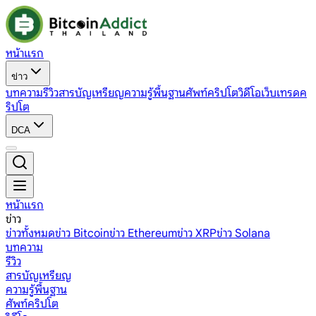
หน้าแรก
ข่าว
บทความ
รีวิว
สารบัญเหรียญ
ความรู้พื้นฐาน
ศัพท์คริปโต
วิดีโอ
เว็บเทรดค
ริปโต
DCA
หน้าแรก
ข่าว
ข่าวทั้งหมด
ข่าว Bitcoin
ข่าว Ethereum
ข่าว XRP
ข่าว Solana
บทความ
รีวิว
สารบัญเหรียญ
ความรู้พื้นฐาน
ศัพท์คริปโต