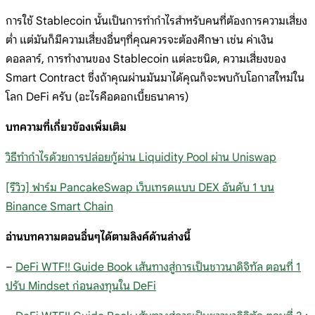
การใช้ Stablecoin นั้นเป็นการทำกำไรสำหรับคนที่ต้องการความเสี่ยง
ต่ำ แต่มันก็มีความเสี่ยงอื่นๆที่คุณควรจะต้องศีกษา เช่น ค่าเงิน
ดอลลาร์, การทำงานของ Stablecoin แต่ละชนิด, ความเสี่ยงของ
Smart Contract ซึ่งถ้าคุณผ่านมันมาได้คุณก็จะพบกับโอกาสใหม่ใน
โลก DeFi ครับ (อะไรคือดอกเบี้ยธนาคาร)
บทความที่เกี่ยวข้องเพิ่มเติม
วิธีทำกำไรด้วยการปล่อยกู้ผ่าน Liquidity Pool ผ่าน Uniswap
[รีวิว] ฟาร์ม PancakeSwap เว็บเทรดแบบ DEX อันดับ 1 บน
Binance Smart Chain
อ่านบทความตอนอื่นๆได้ตามลิงค์ด้านล่างนี้
–
DeFi WTF!! Guide Book เส้นทางสู่การเป็นชาวนาดิจิทัล ตอนที่ 1
ปรับ Mindset ก่อนลงทุนใน DeFi