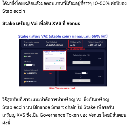
ได้มาซึ่งโดยเฉลี่ยแล้วผลตอบแทนที่ได้จะอยู่ที่ราวๆ 10-50% ต่อปีของ
Stablecoin
Stake เหรียญ Vai เพื่อรับ XVS ที่ Venus
วิธีสุดท้ายที่เราจะแนะนำคือการนำเหรียญ Vai ซึ่งเป็นเหรียญ
Stablecoin บน Binance Smart chain ไป Stake เพื่อรอรับ
เหรียญ XVS ซึ่งเป็น Governance Token ของ Venus โดยมีขั้นตอน
ดังนี้