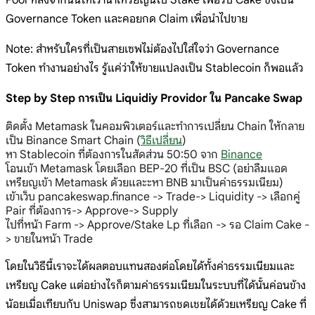
Pool หลังจากนั้นให้เรานำเหรียญนี้ไป Stake เพื่อรับ Cake ซึ่งเป็น
Governance Token และคอยกด Claim เพื่อนำไปขาย
Note: สำหรับใครที่เป็นสายเซฟไม่ต้องไปใส่ใจว่า Governance
Token ทำงานอย่างไร รู้แค่ว่าให้ขายแปลงเป็น Stablecoin ก็พอแล้ว
Step by Step การเป็น Liquidiy Providor ใน Pancake Swap
ติดตั้ง Metamask ในคอมพิวเตอร์และทำการเปลี่ยน Chain ให้กลาย
เป็น Binance Smart Chain (
วิธีเปลี่ยน
)
หา Stablecoin ที่ต้องการในสัดส่วน 50:50 จาก
Binance
โอนเข้า Metamask โดยเลือก BEP-20 ที่เป็น BSC (อย่าลืมแอด
เหรียญเข้า Metamask ด้วยและะหา BNB มาเป็นค่าธรรมเนียม)
เข้าเว็บ pancakeswap.finance -> Trade-> Liquidity -> เลือกคู่
Pair ที่ต้องการ-> Approve-> Supply
ไปที่หน้า Farm -> Approve/Stake Lp ที่เลือก -> รอ Claim Cake -
> ขายในหน้า Trade
โดยในวิธีนี้เราจะได้ผลตอบแทนสองต่อโดยได้ทั้งค่าธรรมเนียมและ
เหรียญ Cake แต่อย่างไรก็ตามค่าธรรมเนียมในระบบที่ได้นั้นค่อนข้าง
น้อยเมื่อเทียบกับ Uniswap ซึ่งสามารถชดเชยได้ด้วยเหรียญ Cake ที่