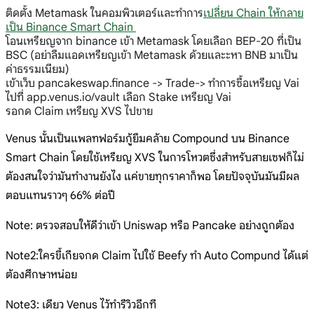
ติดตั้ง Metamask ในคอมพิวเตอร์และทำการ
เปลี่ยน Chain ให้กลาย
เป็น Binance Smart Chain
โอนเหรียญจาก binance เข้า Metamask โดยเลือก BEP-20 ที่เป็น
BSC (อย่าลืมแอดเหรียญเข้า Metamask ด้วยและะหา BNB มาเป็น
ค่าธรรมเนียม)
เข้าเว็บ pancakeswap.finance -> Trade-> ทำการซื้อเหรียญ Vai
ไปที่ app.venus.io/vault เลือก Stake เหรียญ Vai
รอกด Claim เหรียญ XVS ไปขาย
Venus นั้นเป็นแพลทฟอร์มกู้ยืมคล้าย Compound บน Binance
Smart Chain โดยใช้เหรียญ XVS ในการโหวตซึ่งสำหรับสายเซฟก็ไม่
ต้องสนใจว่ามันทำงานยังไง แค่ขายทุกราคาก็พอ โดยปัจจุบันมันมีผล
ตอบแทนราวๆ 66% ต่อปี
Note: ตรวจสอบให้ดีว่าเข้า Uniswap หรือ Pancake อย่างถูกต้อง
Note2:ใครขี้เกียจกด Claim ไปใช้ Beefy ทำ Auto Compund ได้แต่
ต้องศึกษาหน่อย
Note3: เดียว Venus ไว้ทำรีวิวอีกที