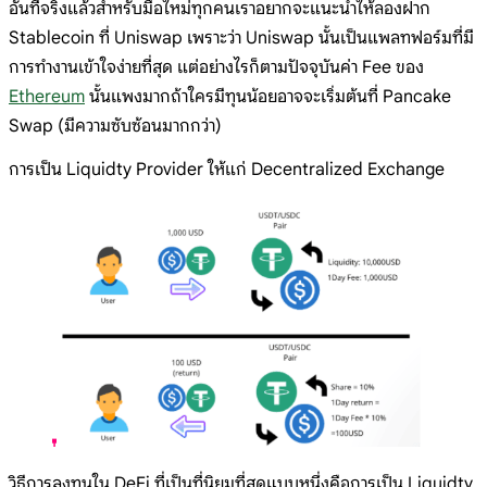
อันที่จริงแล้วสำหรับมือใหม่ทุกคนเราอยากจะแนะนำให้ลองฝาก
Stablecoin ที่ Uniswap เพราะว่า Uniswap นั้นเป็นแพลทฟอร์มที่มี
การทำงานเข้าใจง่ายที่สุด แต่อย่างไรก็ตามปัจจุบันค่า Fee ของ
Ethereum
นั้นแพงมากถ้าใครมีทุนน้อยอาจจะเริ่มต้นที่ Pancake
Swap (มีความซับซ้อนมากกว่า)
การเป็น Liquidty Provider ให้แก่ Decentralized Exchange
วิธีการลงทุนใน DeFi ที่เป็นที่นิยมที่สุดแบบหนึ่งคือการเป็น Liquidty