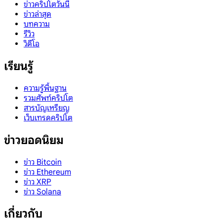
ข่าวคริปโตวันนี้
ข่าวล่าสุด
บทความ
รีวิว
วิดีโอ
เรียนรู้
ความรู้พื้นฐาน
รวมศัพท์คริปโต
สารบัญเหรียญ
เว็บเทรดคริปโต
ข่าวยอดนิยม
ข่าว Bitcoin
ข่าว Ethereum
ข่าว XRP
ข่าว Solana
เกี่ยวกับ