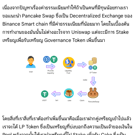
เนื่องจากปัญหาเรื่องค่าธรรมเนียมทำให้ถ้าเป็นคนที่มีทุนน้อยทางเรา
ขอแนะนำ Pancake Swap ซึ่งเป็น Decentralized Exchange ของ
Binance Smart chain ที่มีค่าธรรมเนียมที่น้อยมาก โดยในเบื๊องต้น
การทำงานของมันนั้นไม่ต่างอะไรจาก Uniswap แต่จะะมีการ Stake
เหรียญเพื่อรับเหรียญ Governance Token เพิ่มขึ้นมา
โดยสิ่งที่เราสิ่งที่เราต้องทำเพิ่มขึ้นมาคือเมื่อเราฝากคู่เหรียญเข้าไปแล้ว
เราจะได้ LP Token ซึ่งเป็นเหรียญที่บ่งบอกถึงความเป็นเจ้าของเงินใน