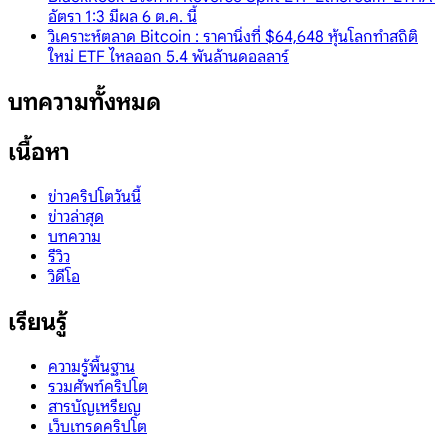
อัตรา 1:3 มีผล 6 ต.ค. นี้
วิเคราะห์ตลาด Bitcoin : ราคานิ่งที่ $64,648 หุ้นโลกทำสถิติ
ใหม่ ETF ไหลออก 5.4 พันล้านดอลลาร์
บทความทั้งหมด
เนื้อหา
ข่าวคริปโตวันนี้
ข่าวล่าสุด
บทความ
รีวิว
วิดีโอ
เรียนรู้
ความรู้พื้นฐาน
รวมศัพท์คริปโต
สารบัญเหรียญ
เว็บเทรดคริปโต