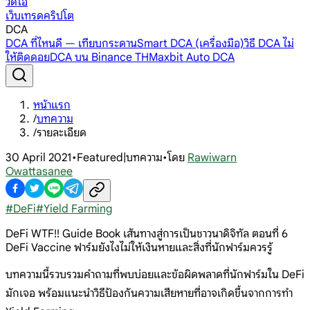
วิดีโอ
เว็บเทรดคริปโต
DCA
DCA ที่ไหนดี — เทียบกระดาน
Smart DCA (เครื่องมือ)
วิธี DCA ไม่
ให้ติดดอย
DCA บน Binance TH
Maxbit Auto DCA
หน้าแรก
/
บทความ
/
รายละเอียด
30 April 2021
•
Featured|บทความ
•
โดย
Rawiwarn
Owattasanee
#
DeFi
#
Yield Farming
DeFi WTF!! Guide Book เส้นทางสู่การเป็นชาวนาดิจิทัล ตอนที่ 6
DeFi Vaccine ฟาร์มยังไงไม่ให้เงินหายและสิ่งที่นักฟาร์มควรรู้
บทความนี้รวบรวมคำถามที่พบบ่อยและข้อผิดพลาดที่นักฟาร์มใน DeFi
มักเจอ พร้อมแนะนำวิธีป้องกันความเสียหายที่อาจเกิดขึ้นจากการทำ