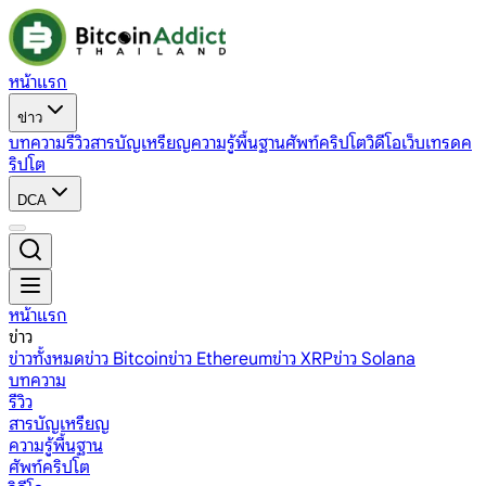
หน้าแรก
ข่าว
บทความ
รีวิว
สารบัญเหรียญ
ความรู้พื้นฐาน
ศัพท์คริปโต
วิดีโอ
เว็บเทรดค
ริปโต
DCA
หน้าแรก
ข่าว
ข่าวทั้งหมด
ข่าว Bitcoin
ข่าว Ethereum
ข่าว XRP
ข่าว Solana
บทความ
รีวิว
สารบัญเหรียญ
ความรู้พื้นฐาน
ศัพท์คริปโต