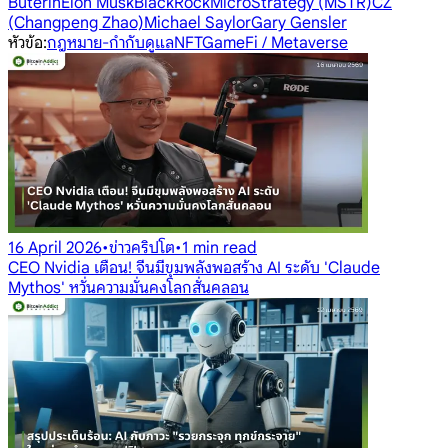
Buterin
Elon Musk
BlackRock
MicroStrategy (MSTR)
CZ
(Changpeng Zhao)
Michael Saylor
Gary Gensler
หัวข้อ
:
กฎหมาย-กำกับดูแล
NFT
GameFi / Metaverse
16 April 2026
•
ข่าวคริปโต
•
1 min read
CEO Nvidia เตือน! จีนมีขุมพลังพอสร้าง AI ระดับ 'Claude
Mythos' หวั่นความมั่นคงโลกสั่นคลอน