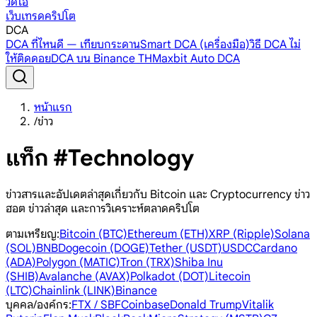
วิดีโอ
เว็บเทรดคริปโต
DCA
DCA ที่ไหนดี — เทียบกระดาน
Smart DCA (เครื่องมือ)
วิธี DCA ไม่
ให้ติดดอย
DCA บน Binance TH
Maxbit Auto DCA
หน้าแรก
/
ข่าว
แท็ก #Technology
ข่าวสารและอัปเดตล่าสุดเกี่ยวกับ Bitcoin และ Cryptocurrency ข่าว
ฮอต ข่าวล่าสุด และการวิเคราะห์ตลาดคริปโต
ตามเหรียญ
:
Bitcoin (BTC)
Ethereum (ETH)
XRP (Ripple)
Solana
(SOL)
BNB
Dogecoin (DOGE)
Tether (USDT)
USDC
Cardano
(ADA)
Polygon (MATIC)
Tron (TRX)
Shiba Inu
(SHIB)
Avalanche (AVAX)
Polkadot (DOT)
Litecoin
(LTC)
Chainlink (LINK)
Binance
บุคคล/องค์กร
:
FTX / SBF
Coinbase
Donald Trump
Vitalik