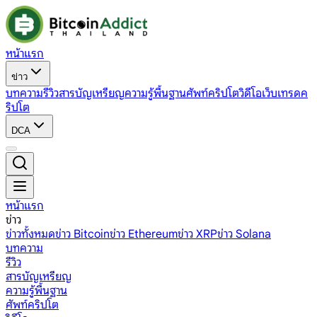
หน้าแรก
ข่าว
บทความ
รีวิว
สารบัญเหรียญ
ความรู้พื้นฐาน
ศัพท์คริปโต
วิดีโอ
เว็บเทรดค
ริปโต
DCA
หน้าแรก
ข่าว
ข่าวทั้งหมด
ข่าว Bitcoin
ข่าว Ethereum
ข่าว XRP
ข่าว Solana
บทความ
รีวิว
สารบัญเหรียญ
ความรู้พื้นฐาน
ศัพท์คริปโต