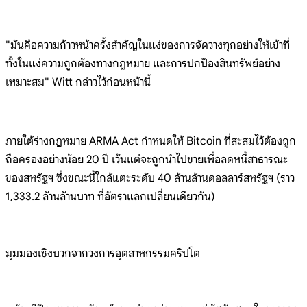
"มันคือความก้าวหน้า
ครั้งสำคัญในแง่ของการจัดวางทุกอย่างให้เข
้าที่
ทั้งในแง่ความถูกต้องทางกฎหมาย
และการปกป้องสินทรัพย์อย่าง
เหมาะสม"
Witt
กล่าวไว้ก่อนหน้านี้
ภายใต้ร่างกฎห
มาย ARMA Act
กำหนดให้ Bitcoin
ที่สะสมไว้ต้องถูก
ถือครองอย่างน้อย
20 ปี
เว้นแต่จะถูกนำไปขายเพื่อลดหนี้สาธา
รณะ
ของสหรัฐฯ
ซึ่งขณะนี้ใกล้แตะระดับ 40
ล้านล้านดอลลาร์สหรัฐฯ (ราว
1,333.2
ล้านล้านบาท
ที่อัตราแลกเปลี่ยนเดียวกัน)
มุมมองเชิงบวกจากวงการอุตสาหกรรมคริ
ปโต