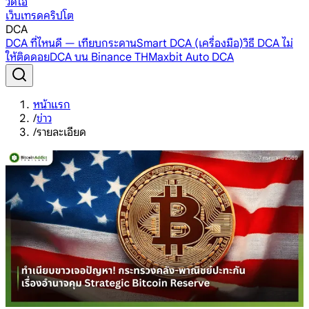
วิดีโอ
เว็บเทรดคริปโต
DCA
DCA ที่ไหนดี — เทียบกระดาน
Smart DCA (เครื่องมือ)
วิธี DCA ไม่
ให้ติดดอย
DCA บน Binance TH
Maxbit Auto DCA
หน้าแรก
/
ข่าว
/
รายละเอียด