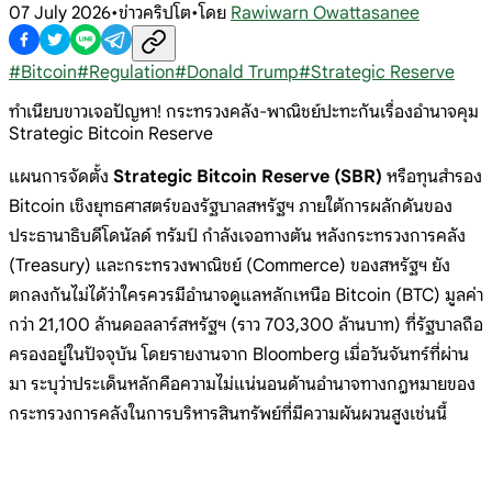
07 July 2026
•
ข่าวคริปโต
•
โดย
Rawiwarn Owattasanee
#
Bitcoin
#
Regulation
#
Donald Trump
#
Strategic Reserve
ทำเนียบขาวเจอปัญหา! กระทรวงคลัง-พาณิชย์ปะทะกันเรื่องอำนาจคุม
Strategic Bitcoin Reserve
แผนการจัดตั้ง
Strategic Bitcoin Reserve (SBR)
หรือทุนสำรอง
Bitcoin
เชิงยุทธศาสตร์ของรัฐบาลสหรัฐฯ
ภายใต้การผลักดันของ
ประธานาธิบดีโดนัลด์
ทรัมป์ กำลังเจอทางตัน
หลังกระทรวงการคลัง
(Treasury)
และกระทรวงพาณิชย์ (Commerce) ของสหรัฐฯ
ยัง
ตกลงกันไม่ได้ว่าใครควรมีอำนาจดูแลหลัก
เหนือ Bitcoin (BTC) มูลค่า
กว่า 21,100
ล้านดอลลาร์สหรัฐฯ (ราว 703,300 ล้านบาท)
ที่รัฐบาลถือ
ครองอยู่ในปัจจุบัน
โดยรายงานจาก Bloomberg
เมื่อวันจันทร์ที่ผ่าน
มา
ระบุว่าประเด็นหลักคือความไม่แน่นอนด้านอำ
นาจทางกฎหมายของ
กระทรวงการคลังในการบริหาร
สินทรัพย์ที่มีความผันผวนสูงเช่นนี้