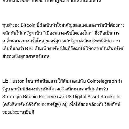
หน่วยง
านเพื่อหาทางออกทางกฎหมายที่เป็นไปได้เช่น
กัน
ทุนสำรอง Bitcoin
นี้ถือเป็นหัวใจสำคัญของแผนของทรัมป์ที่ต้
องการ
ผลักดันให้สหรัฐฯ เป็น
"เมืองหลวงคริปโตของโลก"
ซึ่งถือเป็นการ
เปลี่ยนแนวทางครั้งใหญ่ของร
ัฐบาลสหรัฐฯ ต่อสินทรัพย์ดิจิทัล
จาก
เดิมที่มองว่า BTC
เป็นเพียงทรัพย์สินที่ยึดมาได้
ให้กลายเป็นสินทรัพย์
สำรองเชิงยุทธศาสตร์แ
ทน
Liz Huston โฆษกทำเนียบขาว
ให้สัมภาษณ์กับ Cointelegraph ว่า
รัฐบาลทรัมป์ยังคงประเมินโครงสร้างที่เหมา
ะสมที่สุดสำหรับ
Strategic Bitcoin
Reserve และ US Digital Asset Stockpile
(คลังสินทรัพย์ดิจิทัลของสหรัฐฯ) อยู่
เพื่อให้สอดคล้องกับวิสัยทัศน์
ของประธานาธ
ิบดี