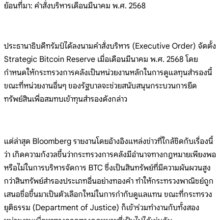
ย้อนที่มา: คำสั่งบริหารเดือนมีนาคม
พ.ศ. 2568
ประธานาธิบดีทรัมป์ได้ลงนามคำส
ั่งบริหาร (Executive Order) จัดตั้ง
Strategic Bitcoin Reserve
เมื่อเดือนมีนาคม พ.ศ. 2568
โดย
กำหนดให้กระทรวงการคลังเป็นหน่วยงานหลั
กในการดูแลทุนสำรองนี้
ขณะที่หน่วยงานอื่นๆ
ของรัฐบาลจะช่วยสนับสนุนกระบวนการยึด
ทรัพย
์สินเพื่อสมทบเข้าทุนสำรองดังกล่าว
แต่ล่
าสุด Bloomberg รายงานโดยอ้างอิงแหล่งข่าว
ที่ใกล้ชิดกับเรื่องนี้
ว่า
เกิดความกังวลขึ้นว่ากระทรวงการคลังมีอำนา
จทางกฎหมายเพียงพอ
หรือไม่ในการบริหารจัดกา
ร BTC ซึ่งเป็นสินทรัพย์ที่มีความผันผวนสู
ง
กว่าสินทรัพย์สำรองประเภทอื่นอย่างทองคำ
ทำให้กระทรวงพาณิชย์ถูก
เสนอชื่อขึ้นมาเป็น
ตัวเลือกใหม่ในการกำกับดูแลแทน
ขณะที่กระทรวง
ยุติธรรม (Department of
Justice) ก็เข้าร่วมทำงานกับทั้งสอง