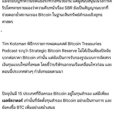
แม้จะ
มีปัญหาควา
มขัดแย้งระ
หว่างหน่วยง
าน
แต่ผู้สนับสนุนในวงการค
ริปโตหลายรายม
องว่าความ
คืบหน้าเรื
่อง SBR
ยังเป็นสัญญาณบวกที่
ช่วยตอกย้ำสถาน
ะของ
Bitcoin
ในฐานะสินทรัพย์สำรองเชิงยุทธ
ศาสตร
Tim
Kotzman
พิธีกรรายการพอดแคสต์ Bitcoin
Treasuries
Podcast
ระบุว่า
Strategic Bitcoin
Reserve
ไม่ได้เป็นเพียงปัจจัย
บวกต่อราคา
Bitcoin
เท่านั้น
แต่ยังเป็นการรับรองรูปแบบการจัดสร
ร
เงินทุนแ
บบใหม่ทั้
งหมด
โดยชี้ว่าบริษัทเอกชนเริ่มเคลื่อน
ไหวก่อน
และ
ตอนนี้ประเทศต่างๆ
กำลังทยอยตามมา
ปัจจุบั
นมี 15
ประเทศที่ถือครอง
Bitcoin
อยู่ในทุนสำรอง
แต่มีเพียง
เอลซัลวาดอร์
เท่านั้นที่จัดตั้งทุนสำรอง
Bitcoin
อย่างเป็นทางการ
และ
ยังคงซื้อ BTC
เพิ่มอย่างสม่ำเสมอ