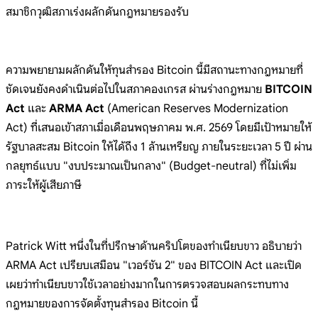
สมาชิกวุฒิสภาเร่งผลักดันกฎหมายรอ
งรับ
ความพยายาม
ผลักดันให้ทุนสำร
อง
Bitcoin
นี้มีสถานะทางกฎหมายที่
ชัดเจนย
ังคงดำเนินต่อ
ไปในสภาคอง
เกรส
ผ่านร่างกฎหมาย
BITCOIN
Act
และ
ARMA Act
(American
Reserves Modernization
Act)
ที่เสนอเข้าสภาเมื่อเดือนพฤษภาคม
พ.ศ. 2569
โดยมีเป้าหมายให้
รัฐบาลสะสม Bitcoin
ให้ได้ถึง 1
ล้านเหรียญ
ภายในระยะเวลา 5
ปี
ผ่าน
กลยุทธ์แบบ
"งบประมาณเป็นกลาง"
(Budget-neutral)
ที่ไม่เพิ่ม
ภาระให้ผู้เสียภาษี
Patrick
Witt
หนึ่งในที่ปรึกษาด้านคริปโตของทำเนียบ
ขาว
อธิบายว่า
ARMA Act เปรียบเสมือน
"เวอร์ชัน 2" ของ BITCOIN Act
และเปิด
เผยว่าทำเนียบขาวใช้เวลาอย่างมากใน
การตรวจสอบผลกระทบทาง
กฎหมายของการจัดตั้งท
ุนสำรอง Bitcoin นี้