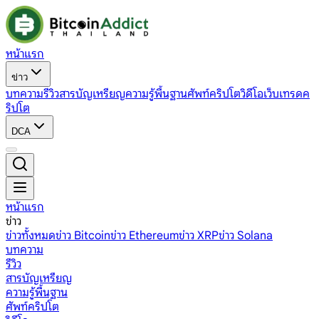
หน้าแรก
ข่าว
บทความ
รีวิว
สารบัญเหรียญ
ความรู้พื้นฐาน
ศัพท์คริปโต
วิดีโอ
เว็บเทรดค
ริปโต
DCA
หน้าแรก
ข่าว
ข่าวทั้งหมด
ข่าว Bitcoin
ข่าว Ethereum
ข่าว XRP
ข่าว Solana
บทความ
รีวิว
สารบัญเหรียญ
ความรู้พื้นฐาน
ศัพท์คริปโต