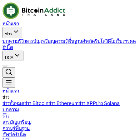
หน้าแรก
ข่าว
บทความ
รีวิว
สารบัญเหรียญ
ความรู้พื้นฐาน
ศัพท์คริปโต
วิดีโอ
เว็บเทรดค
ริปโต
DCA
หน้าแรก
ข่าว
ข่าวทั้งหมด
ข่าว Bitcoin
ข่าว Ethereum
ข่าว XRP
ข่าว Solana
บทความ
รีวิว
สารบัญเหรียญ
ความรู้พื้นฐาน
ศัพท์คริปโต