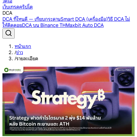
วิดีโอ
เว็บเทรดคริปโต
DCA
DCA ที่ไหนดี — เทียบกระดาน
Smart DCA (เครื่องมือ)
วิธี DCA ไม่
ให้ติดดอย
DCA บน Binance TH
Maxbit Auto DCA
หน้าแรก
/
ข่าว
/
รายละเอียด