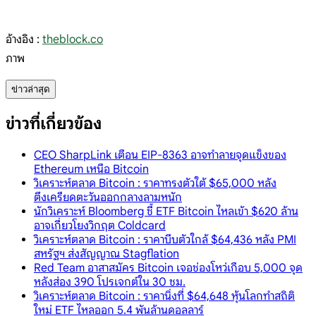
อ้างอิง :
theblock.co
ภาพ
ข่าวล่าสุด
ข่าวที่เกี่ยวข้อง
CEO SharpLink เตือน EIP-8363 อาจทำลายจุดแข็งของ
Ethereum เหนือ Bitcoin
วิเคราะห์ตลาด Bitcoin : ราคาทรงตัวใต้ $65,000 หลัง
ตึงเครียดตะวันออกกลางลามหนัก
นักวิเคราะห์ Bloomberg ชี้ ETF Bitcoin ไหลเข้า $620 ล้าน
อาจเกี่ยวโยงวิกฤต Coldcard
วิเคราะห์ตลาด Bitcoin : ราคาบีบตัวใกล้ $64,436 หลัง PMI
สหรัฐฯ ส่งสัญญาณ Stagflation
Red Team อาสาสมัคร Bitcoin เจอช่องโหว่เกือบ 5,000 จุด
หลังส่อง 390 โปรเจกต์ใน 30 ชม.
วิเคราะห์ตลาด Bitcoin : ราคานิ่งที่ $64,648 หุ้นโลกทำสถิติ
ใหม่ ETF ไหลออก 5.4 พันล้านดอลลาร์