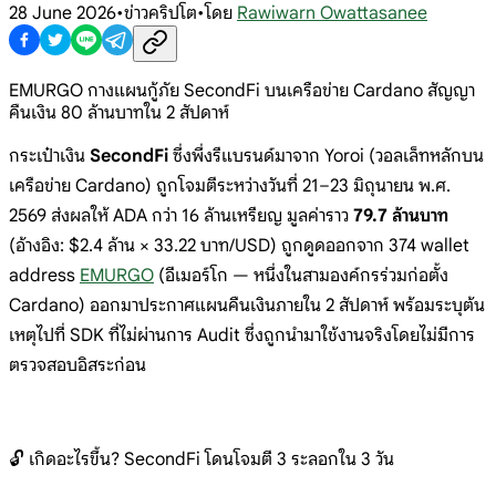
28 June 2026
•
ข่าวคริปโต
•
โดย
Rawiwarn Owattasanee
EMURGO กางแผนกู้ภัย SecondFi บนเครือข่าย Cardano สัญญา
คืนเงิน 80 ล้านบาทใน 2 สัปดาห์
กระเป๋าเงิน
SecondFi
ซึ่งพึ่งรีแบรนด์มาจาก
Yoroi (วอลเล็ทหลักบน
เครือข่าย Cardano)
ถูกโจมตีระหว่างวันที่ 21–23 มิถุนายน
พ.ศ.
2569 ส่งผลให้ ADA กว่า 16
ล้านเหรียญ มูลค่าราว
79.7 ล้านบาท
(อ้างอิง: $2.4 ล้าน × 33.22 บาท/USD)
ถูกดูดออกจาก 374 wallet
address
EMURGO
(อีเมอร์โก — หนึ่งในสามองค์กรร่วมก่อตั้ง
Cardano) ออกมาประกาศแผนคืนเงินภายใน 2
สัปดาห์ พร้อมระบุต้น
เหตุไปที่ SDK
ที่ไม่ผ่านการ Audit
ซึ่งถูกนำมาใช้งานจริงโดยไม่มีการ
ตรวจสอบอ
ิสระก่อน
🔓 เกิดอะไรขึ้น?
SecondFi โดนโจมตี 3 ระลอกใน 3 วัน