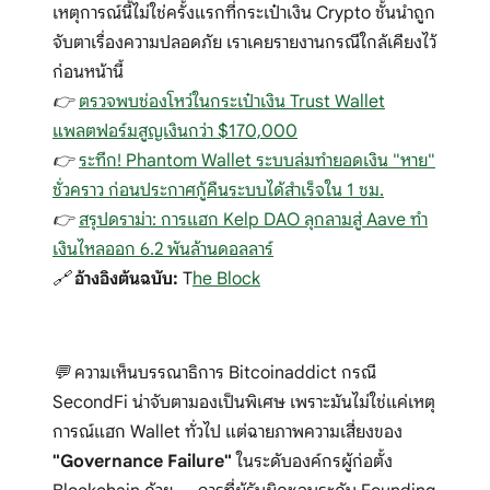
เหตุการณ์นี้ไม่ใช่ครั้งแรกที่กระเป๋าเงิน Crypto ชั้นนำถูก
จับตาเรื่องความปลอดภัย เราเคยรายงานกรณีใกล้เคียงไว้
ก่อนหน้านี้
👉
ตรวจพบช่องโหว่ในกระเป๋าเงิน Trust Wallet
แพลตฟอร์มสูญเงินกว่า $170,000
👉
ระทึก! Phantom Wallet ระบบล่มทำยอดเงิน "หาย"
ชั่วคราว ก่อนประกาศกู้คืนระบบได้สำเร็จใน 1 ชม.
👉
สรุปดราม่า: การแฮก Kelp DAO ลุกลามสู่ Aave ทำ
เงินไหลออก 6.2 พันล้านดอลลาร์
🔗
อ้างอิงต้นฉบับ:
T
he Block
💬 ความเห็นบรรณาธิการ Bitcoinaddict กรณี
SecondFi น่าจับตามองเป็นพิเศษ เพราะมันไม่ใช่แค่เหตุ
การณ์แฮก Wallet ทั่วไป แต่ฉายภาพความเสี่ยงของ
"Governance Failure"
ในระดับองค์กรผู้ก่อตั้ง