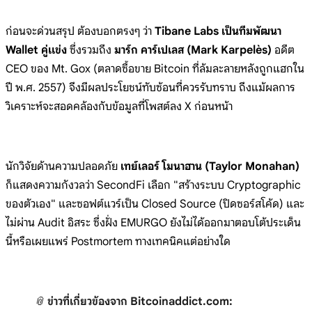
ก่อนจะด่วนสรุป ต้องบอกตรงๆ ว่า
Tibane Labs เป็นทีมพัฒนา
Wallet คู่แข่ง
ซึ่งรวมถึง
มาร์ก คาร์เปเลส (Mark Karpelès)
อดีต
CEO ของ Mt. Gox (ตลาดซื้อขาย Bitcoin ที่ล้มละลายหลังถูกแฮกใน
ปี พ.ศ. 2557) จึงมีผลประโยชน์ทับซ้อนที่ควรรับทราบ ถึงแม้ผลการ
วิเคราะห์จะสอดคล้องกับข้อมูลที่โพสต์ลง X ก่อนหน้า
นักวิจัยด้านความปลอดภัย
เทย์เลอร์ โมนาฮาน (Taylor Monahan)
ก็แสดงความกังวลว่า SecondFi เลือก "สร้างระบบ Cryptographic
ของตัวเอง" และซอฟต์แวร์เป็น Closed Source (ปิดซอร์สโค้ด) และ
ไม่ผ่าน Audit อิสระ ซึ่งฝั่ง EMURGO ยังไม่ได้ออกมาตอบโต้ประเด็น
นี้หรือเผยแพร่ Postmortem ทางเทคนิคแต่อย่างใด
📎
ข่าวที่เกี่ยวข้องจาก Bitcoinaddict.com: