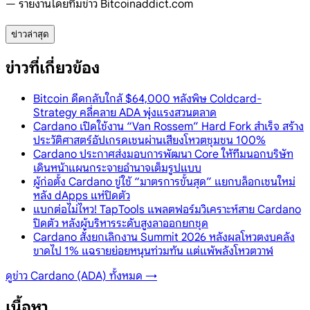
— รายงานโดยทีมข่าว Bitcoinaddict.com
ข่าวล่าสุด
ข่าวที่เกี่ยวข้อง
Bitcoin ดีดกลับใกล้ $64,000 หลังพิษ Coldcard-
Strategy คลี่คลาย ADA พุ่งแรงสวนตลาด
Cardano เปิดใช้งาน “Van Rossem” Hard Fork สำเร็จ สร้าง
ประวัติศาสตร์อัปเกรดเชนผ่านเสียงโหวตชุมชน 100%
Cardano ประกาศส่งมอบการพัฒนา Core ให้ทีมนอกบริษัท
เดินหน้าแผนกระจายอำนาจเต็มรูปแบบ
ผู้ก่อตั้ง Cardano ขู่ใช้ “มาตรการขั้นสุด” แยกบล็อกเชนใหม่
หลัง dApps แห่ปิดตัว
แบกต่อไม่ไหว! TapTools แพลตฟอร์มวิเคราะห์สาย Cardano
ปิดตัว หลังผู้บริหารระดับสูงลาออกยกชุด
Cardano สั่งยกเลิกงาน Summit 2026 หลังผลโหวตงบคลัง
ขาดไป 1% แฉรายย่อยหนุนท่วมท้น แต่แพ้พลังโหวตวาฬ
ดูข่าว
Cardano (ADA)
ทั้งหมด →
เนื้อหา