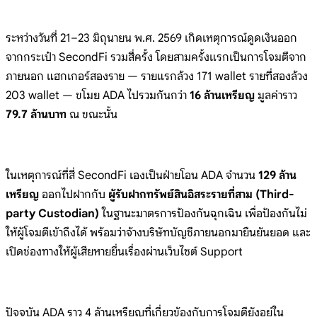
ระหว่
างวันที่ 21–23 มิถุนายน พ.ศ. 2569
เกิดเหตุการณ์ดูดเงินออก
จากกระเป๋า
SecondFi รวมสี่ครั้ง
โดยสามครั้งแรกเป็นการโจมตีจาก
ภายนอก
แฮกเกอร์สองราย — รายแรกล้วง 171 wallet
รายที่สองล้วง
203 wallet — ขโมย ADA
ไปรวมกันกว่า
16 ล้านเหรียญ
มูลค่าราว
79.7 ล้านบาท
ณ ขณะนั้น
ใน
เหตุการณ์ที่สี่ SecondFi เองเป็นฝ่ายโอน
ADA จำนวน
129 ล้าน
เหรียญ
ออกไปฝากกับ
ผู้รับฝากทรัพย์สินอิสระรายที่สาม (Third-
party Custodian)
ในฐานะมาตรการป้องกันฉุกเฉิน
เพื่อป้องกันไม่
ให้ผู้โจมตีเข้าถึงได้
พร้อมว่าจ้างบริษัทบัญชีภายนอกมายืนยันยอด
และ
เปิดช่องทางให้ผู้เสียหายยื่นเรื่องผ่
านเว็บไซต์ Support
ปัจจุบัน ADA ราว 4
ล้านเหรียญที่เกี่ยวข้องกับการโจมตียังอยู
่ใน