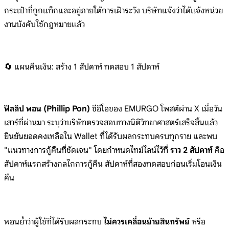
กระเป๋าที่ถูกแท็กและอยู่ภายใต้การเฝ้า
ระวัง บริษัทแจ้งว่าได้แจ้งหน่วย
งานบังคับ
ใช้กฎหมายแล้ว
🔄 แผนคืนเงิน: สร้าง 1 สัปดาห์ ทดสอบ 1 สัปดาห์
ฟิลลิป พอน (Phillip Pon)
ซีอีโอของ EMURGO โพสต์ผ่าน X เมื่อวัน
เสาร์ที่ผ่านมา ระบุว่าบริษัทตรวจสอบทางนิติวิทยาศาสตร์เสร็จสิ้นแล้ว
ยืนยันยอดคงเหลือใน Wallet ที่ได้รับผลกระทบครบทุกราย และพบ
"แนวทางการกู้คืนที่ชัดเจน" โดยกำหนดไทม์ไลน์ไว้ที่
ราว 2 สัปดาห์
คือ
สัปดาห์แรกสร้างกลไกการกู้คืน สัปดาห์ที่สองทดสอบก่อนเริ่มโอนเงิน
คืน
พอนย้ำว่าผู้ใช้ที่ได้รับผลกระทบ
ไม่ควรเคลื่อนย้ายสินทรัพย์
หรือ