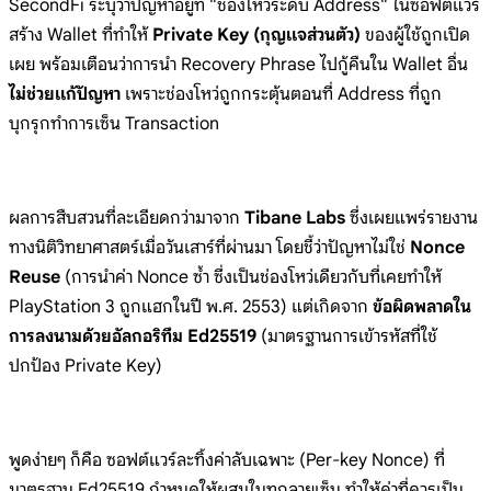
SecondFi ระบุว่าปัญหาอยู่ที่ "ช่องโหว่ระดับ Address" ในซอฟต์แวร์
สร้าง Wallet ที่ทำให้
Private Key (กุญแจส่วนตัว)
ของผู้ใช้ถูกเปิด
เผย พร้อมเตือนว่าการนำ Recovery Phrase ไปกู้คืนใน Wallet อื่น
ไม่ช่วยแก้ปัญหา
เพราะช่องโหว่ถูกกระตุ้นตอนที่ Address ที่ถูก
บุกรุกทำการเซ็น Transaction
ผลการสืบสวนที่ละเอียดกว่ามาจาก
Tibane Labs
ซึ่งเผยแพร่รายงาน
ทางนิติวิทยาศาสตร์เมื่อวันเสาร์ที่ผ่านมา โดยชี้ว่าปัญหาไม่ใช่
Nonce
Reuse
(การนำค่า Nonce ซ้ำ ซึ่งเป็นช่องโหว่เดียวกับที่เคยทำให้
PlayStation 3 ถูกแฮกในปี พ.ศ. 2553) แต่เกิดจาก
ข้อผิดพลาดใน
การลงนามด้วยอัลกอริทึม Ed25519
(มาตรฐานการเข้ารหัสที่ใช้
ปกป้อง Private Key)
พูดง่ายๆ ก็คือ ซอฟต์แวร์ละทิ้งค่าลับเฉพาะ (Per-key Nonce) ที่
มาตรฐาน Ed25519 กำหนดให้ผสมในทุกลายเซ็น ทำให้ค่าที่ควรเป็น