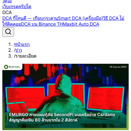
วิดีโอ
เว็บเทรดคริปโต
DCA
DCA ที่ไหนดี — เทียบกระดาน
Smart DCA (เครื่องมือ)
วิธี DCA ไม่
ให้ติดดอย
DCA บน Binance TH
Maxbit Auto DCA
หน้าแรก
/
ข่าว
/
รายละเอียด