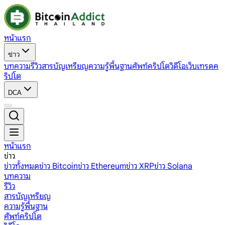
หน้าแรก
ข่าว
บทความ
รีวิว
สารบัญเหรียญ
ความรู้พื้นฐาน
ศัพท์คริปโต
วิดีโอ
เว็บเทรดค
ริปโต
DCA
หน้าแรก
ข่าว
ข่าวทั้งหมด
ข่าว Bitcoin
ข่าว Ethereum
ข่าว XRP
ข่าว Solana
บทความ
รีวิว
สารบัญเหรียญ
ความรู้พื้นฐาน
ศัพท์คริปโต