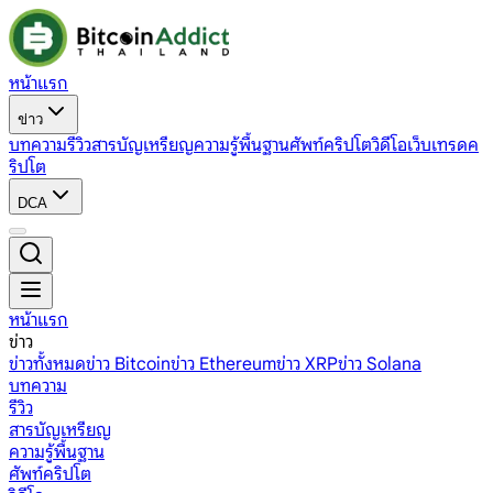
หน้าแรก
ข่าว
บทความ
รีวิว
สารบัญเหรียญ
ความรู้พื้นฐาน
ศัพท์คริปโต
วิดีโอ
เว็บเทรดค
ริปโต
DCA
หน้าแรก
ข่าว
ข่าวทั้งหมด
ข่าว Bitcoin
ข่าว Ethereum
ข่าว XRP
ข่าว Solana
บทความ
รีวิว
สารบัญเหรียญ
ความรู้พื้นฐาน
ศัพท์คริปโต