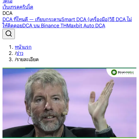
วิดีโอ
เว็บเทรดคริปโต
DCA
DCA ที่ไหนดี — เทียบกระดาน
Smart DCA (เครื่องมือ)
วิธี DCA ไม่
ให้ติดดอย
DCA บน Binance TH
Maxbit Auto DCA
หน้าแรก
/
ข่าว
/
รายละเอียด