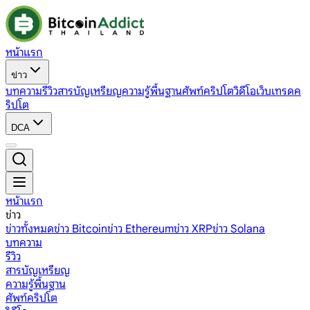
หน้าแรก
ข่าว
บทความ
รีวิว
สารบัญเหรียญ
ความรู้พื้นฐาน
ศัพท์คริปโต
วิดีโอ
เว็บเทรดค
ริปโต
DCA
หน้าแรก
ข่าว
ข่าวทั้งหมด
ข่าว Bitcoin
ข่าว Ethereum
ข่าว XRP
ข่าว Solana
บทความ
รีวิว
สารบัญเหรียญ
ความรู้พื้นฐาน
ศัพท์คริปโต