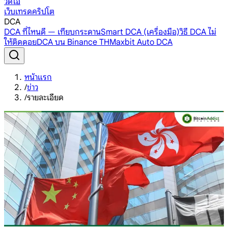
วิดีโอ
เว็บเทรดคริปโต
DCA
DCA ที่ไหนดี — เทียบกระดาน
Smart DCA (เครื่องมือ)
วิธี DCA ไม่
ให้ติดดอย
DCA บน Binance TH
Maxbit Auto DCA
หน้าแรก
/
ข่าว
/
รายละเอียด