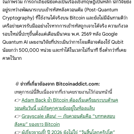
ในภาพรวม การถกเถียงนี้ยังคงเป็นเรื่องเชิงทฤษฎีเป็นหลัก นักวิจัยยัง
อยู่ระหว่างพัฒนาระบบเข้ารหัสหลังควอนตัม (Post-Quantum
Cryptography) ที่ใช้งานได้จริงบน Bitcoin และยังไม่มีฉันทามติว่า
เครือข่ายควรรับมืออย่างไรหากการเข้ารหัสถูกเจาะได้จริง ความกังวล
รอบใหม่นี้ปะทุขึ้นตั้งแต่เดือนมีนาคม พ.ศ. 2569 หลัง Google
Quantum AI เผยงานวิจัยที่ประเมินว่าการโจมตีอาจต้องใช้ Qubit
น้อยกว่า 500,000 หน่วย และทำได้ในเวลาไม่กี่นาที ซึ่งต่ำกว่าที่เคย
คาดไว้มาก
📎
ข่าวที่เกี่ยวข้องจาก Bitcoinaddict.com:
เหตุการณ์นี้สืบเนื่องจากที่เราเคยรายงานไว้ก่อนหน้านี้
👉
Adam Back ย้ำ Bitcoin ต้องเริ่มเตรียมระบบต้านค
วอนตัมวันนี้ แม้ภัยคุกคามยังอยู่ในห้องแล็บ
👉
Grayscale เตือน! — ภัยควอนตัมคือ “บททดสอบ
สังคม” ของชาว Bitcoin
👉
ผู้เชี่ยวชาญชี้! ปี 2026 ยังไม่ใช่ “วันสิ้นโลกคริปโต”