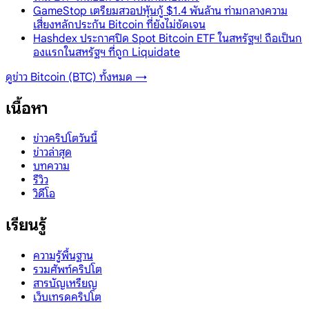
GameStop เตรียมสวอปหุ้นกู้ $1.4 พันล้าน ท่ามกลางความ
เสี่ยงหลักประกัน Bitcoin ที่ยังไม่ชัดเจน
Hashdex ประกาศปิด Spot Bitcoin ETF ในสหรัฐฯ! ถือเป็นก
องแรกในสหรัฐฯ ที่ถูก Liquidate
ดูข่าว
Bitcoin (BTC)
ทั้งหมด →
เนื้อหา
ข่าวคริปโตวันนี้
ข่าวล่าสุด
บทความ
รีวิว
วิดีโอ
เรียนรู้
ความรู้พื้นฐาน
รวมศัพท์คริปโต
สารบัญเหรียญ
เว็บเทรดคริปโต