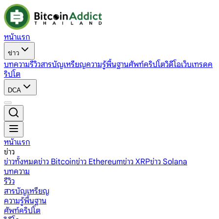
หน้าแรก
ข่าว
บทความ
รีวิว
สารบัญเหรียญ
ความรู้พื้นฐาน
ศัพท์คริปโต
วิดีโอ
เว็บเทรดค
ริปโต
DCA
หน้าแรก
ข่าว
ข่าวทั้งหมด
ข่าว Bitcoin
ข่าว Ethereum
ข่าว XRP
ข่าว Solana
บทความ
รีวิว
สารบัญเหรียญ
ความรู้พื้นฐาน
ศัพท์คริปโต