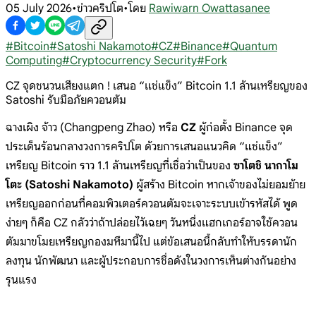
05 July 2026
•
ข่าวคริปโต
•
โดย
Rawiwarn Owattasanee
#
Bitcoin
#
Satoshi Nakamoto
#
CZ
#
Binance
#
Quantum
Computing
#
Cryptocurrency Security
#
Fork
CZ จุดชนวนเสียงแตก ! เสนอ “แช่แข็ง” Bitcoin 1.1 ล้านเหรียญของ
Satoshi รับมือภัยควอนตัม
ฉางเผิง จ้าว (Changpeng Zhao) หรือ
CZ
ผู้ก่อตั้ง Binance จุด
ประเด็นร้อนกลางวงการคริปโต ด้วยการเสนอแนวคิด “แช่แข็ง”
เหรียญ Bitcoin ราว 1.1 ล้านเหรียญที่เชื่อว่าเป็นของ
ซาโตชิ นากาโม
โตะ (Satoshi Nakamoto)
ผู้สร้าง Bitcoin หากเจ้าของไม่ยอมย้าย
เหรียญออกก่อนที่คอมพิวเตอร์ควอนตัมจะเจาะระบบเข้ารหัสได้ พูด
ง่ายๆ ก็คือ CZ กลัวว่าถ้าปล่อยไว้เฉยๆ วันหนึ่งแฮกเกอร์อาจใช้ควอน
ตัมมาขโมยเหรียญกองมหึมานี้ไป แต่ข้อเสนอนี้กลับทำให้บรรดานัก
ลงทุน นักพัฒนา และผู้ประกอบการชื่อดังในวงการเห็นต่างกันอย่าง
รุนแรง