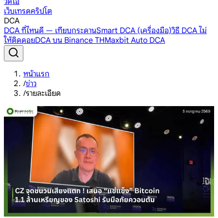
วิดีโอ
เว็บเทรดคริปโต
DCA
DCA ที่ไหนดี — เทียบกระดาน
Smart DCA (เครื่องมือ)
วิธี DCA ไม่
ให้ติดดอย
DCA บน Binance TH
Maxbit Auto DCA
หน้าแรก
/
ข่าว
/
รายละเอียด