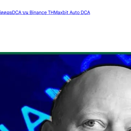
้ติดดอย
DCA บน Binance TH
Maxbit Auto DCA