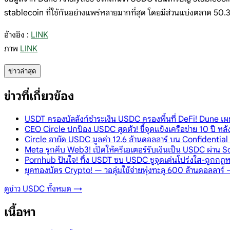
stablecoin ที่ใช้กันอย่างแพร่หลายมากที่สุด โดยมีส่วนแบ่งตลาด 50
อ้างอิง :
LINK
ภาพ
LINK
ข่าวล่าสุด
ข่าวที่เกี่ยวข้อง
USDT ครองบัลลังก์ชำระเงิน USDC ครองพื้นที่ DeFi! Dune เผ
CEO Circle ปกป้อง USDC สุดตัว! ชี้จุดแข็งเครือข่าย 10 ปี ห
Circle อายัด USDC มูลค่า 12.6 ล้านดอลลาร์ บน Confidentia
Meta รุกคืบ Web3! เปิดให้ครีเอเตอร์รับเงินเป็น USDC ผ่าน 
Pornhub ปันใจ! ทิ้ง USDT ซบ USDC ชูจุดเด่นโปร่งใส-ถูกก
ยุคทองบัตร Crypto! — วอลุ่มใช้จ่ายพุ่งทะลุ 600 ล้านดอลลาร
ดูข่าว
USDC
ทั้งหมด →
เนื้อหา