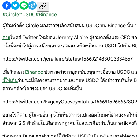
#
Circle
#
USDC
#
Binance
ผู้ร่วมก่อตั้ง Circle มองว่าการเลิกสนับสนุน USDC บน Binance นั้น “เ
ตาม
โพสต์ Twitter ใหม่ของ Jeremy Allaire ผู้ร่วมก่อตั้งและ CEO 
ครั้งนี้จะนำไปสู่การเปลี่ยนแปลงส่วนแบ่งทีละน้อยจาก USDT ไปเป็น 
https://twitter.com/jerallaire/status/1566921483003334657
เมื่อวันก่อน
Binance
ประกาศว่าจะหยุดสนับสนุนการซื้อขาย USDC และแ
ชี้ให้เห็น
ว่าขณะนี้ยังคงสามารถฝากและถอน USDC ได้อย่างราบรื่นใน Bina
สภาพคล่องโดยรวมของ USDC จะเพิ่มขึ้น
https://twitter.com/EvgenyGaevoy/status/156691596666730
อย่างไรก็ตาม ผู้ใช้คนอื่น ๆ ชี้ให้เห็นว่าการแปลงอัตโนมัตินี้อาจส่
ล้านจาก 2.5 พันล้านในเดือนกรกฎาคม ในขณะเดียวกันเว็บเทรดยังคง
ข้อมูลจาก Dune Analytics ชี้ให้เห็นว่า USDC เป็นเหรียญ stableco