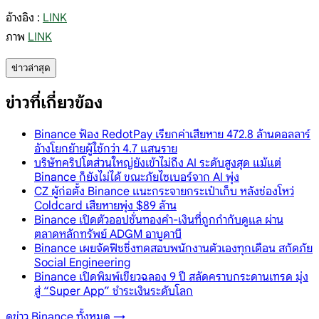
อ้างอิง :
LINK
ภาพ
LINK
ข่าวล่าสุด
ข่าวที่เกี่ยวข้อง
Binance ฟ้อง RedotPay เรียกค่าเสียหาย 472.8 ล้านดอลลาร์
อ้างโยกย้ายผู้ใช้กว่า 4.7 แสนราย
บริษัทคริปโตส่วนใหญ่ยังเข้าไม่ถึง AI ระดับสูงสุด แม้แต่
Binance ก็ยังไม่ได้ ขณะภัยไซเบอร์จาก AI พุ่ง
CZ ผู้ก่อตั้ง Binance แนะกระจายกระเป๋าเก็บ หลังช่องโหว่
Coldcard เสียหายพุ่ง $89 ล้าน
Binance เปิดตัวออปชั่นทองคำ-เงินที่ถูกกำกับดูแล ผ่าน
ตลาดหลักทรัพย์ ADGM อาบูดาบี
Binance เผยจัดฟิชชิ่งทดสอบพนักงานตัวเองทุกเดือน สกัดภัย
Social Engineering
Binance เปิดพิมพ์เขียวฉลอง 9 ปี สลัดคราบกระดานเทรด มุ่ง
สู่ “Super App” ชำระเงินระดับโลก
ดูข่าว
Binance
ทั้งหมด →