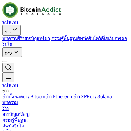
หน้าแรก
ข่าว
บทความ
รีวิว
สารบัญเหรียญ
ความรู้พื้นฐาน
ศัพท์คริปโต
วิดีโอ
เว็บเทรดค
ริปโต
DCA
หน้าแรก
ข่าว
ข่าวทั้งหมด
ข่าว Bitcoin
ข่าว Ethereum
ข่าว XRP
ข่าว Solana
บทความ
รีวิว
สารบัญเหรียญ
ความรู้พื้นฐาน
ศัพท์คริปโต