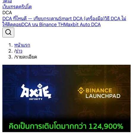
วิดีโอ
เว็บเทรดคริปโต
DCA
DCA ที่ไหนดี — เทียบกระดาน
Smart DCA (เครื่องมือ)
วิธี DCA ไม่
ให้ติดดอย
DCA บน Binance TH
Maxbit Auto DCA
หน้าแรก
/
ข่าว
/
รายละเอียด