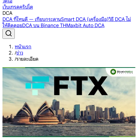
วิดีโอ
เว็บเทรดคริปโต
DCA
DCA ที่ไหนดี — เทียบกระดาน
Smart DCA (เครื่องมือ)
วิธี DCA ไม่
ให้ติดดอย
DCA บน Binance TH
Maxbit Auto DCA
หน้าแรก
/
ข่าว
/
รายละเอียด