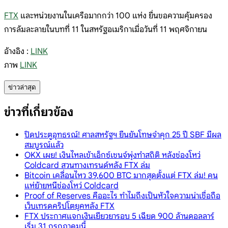
FTX
และหน่วยงานในเครือมากกว่า 100 แห่ง ยื่นขอความคุ้มครอง
การล้มละลายในบทที่ 11 ในสหรัฐอเมริกาเมื่อวันที่ 11 พฤศจิกายน
อ้างอิง :
LINK
ภาพ
LINK
ข่าวล่าสุด
ข่าวที่เกี่ยวข้อง
ปิดประตูอุทธรณ์! ศาลสหรัฐฯ ยืนยันโทษจำคุก 25 ปี SBF มีผล
สมบูรณ์แล้ว
OKX เผย! เงินไหลเข้าเอ็กซ์เชนจ์พุ่งทำสถิติ หลังช่องโหว่
Coldcard สวนทางเทรนด์หลัง FTX ล่ม
Bitcoin เคลื่อนไหว 39,600 BTC มากสุดตั้งแต่ FTX ล่ม! คน
แห่ย้ายหนีช่องโหว่ Coldcard
Proof of Reserves คืออะไร ทำไมถึงเป็นหัวใจความน่าเชื่อถือ
เว็บเทรดคริปโตยุคหลัง FTX
FTX ประกาศแจกเงินเยียวยารอบ 5 เฉียด 900 ล้านดอลลาร์
เริ่ม 31 กรกฎาคมนี้