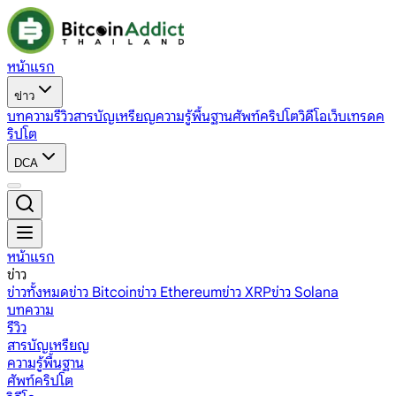
หน้าแรก
ข่าว
บทความ
รีวิว
สารบัญเหรียญ
ความรู้พื้นฐาน
ศัพท์คริปโต
วิดีโอ
เว็บเทรดค
ริปโต
DCA
หน้าแรก
ข่าว
ข่าวทั้งหมด
ข่าว Bitcoin
ข่าว Ethereum
ข่าว XRP
ข่าว Solana
บทความ
รีวิว
สารบัญเหรียญ
ความรู้พื้นฐาน
ศัพท์คริปโต